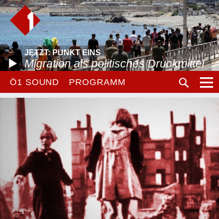
JETZT: PUNKT EINS
Migration als politisches Druckmittel
Ö1 SOUND
PROGRAMM