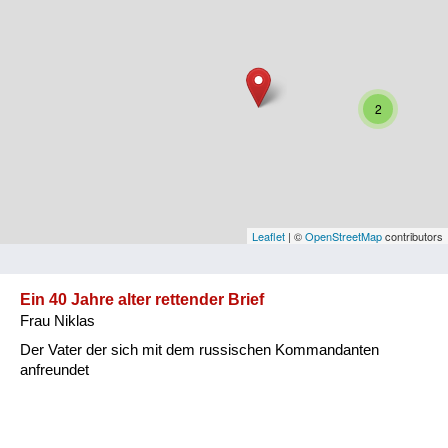
Niederösterreich
Oberösterreich
Salzburg
2
Steiermark
Tirol
Vorarlberg
Leaflet
| ©
OpenStreetMap
contributors
Wien
Ein 40 Jahre alter rettender Brief
Frau Niklas
Kategorie
Der Vater der sich mit dem russischen Kommandanten
Besatzungsmächte
anfreundet
Frauen, Mütter, Kinder