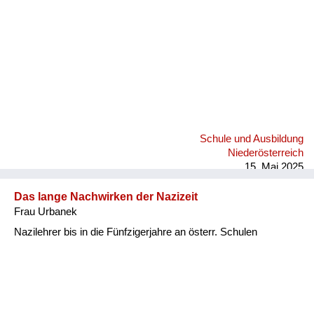
Versorgung
Heimkehrer
Fluchtgeschichten
Familiengeschichten
Schule und Ausbildung
Schule und Ausbildung
Wiederaufbau und
Niederösterreich
Staatsvertrag
15. Mai 2025
Wohnen
Das lange Nachwirken der Nazizeit
Frau Urbanek
sonstiges
Nazilehrer bis in die Fünfzigerjahre an österr. Schulen