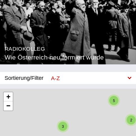
RADIOKOLLEG
Wie Österreich neu formiert wurde
Sortierung/Filter
A-Z
Neu
+
5
−
Bundesland
Burgenland
2
3
Kärnten