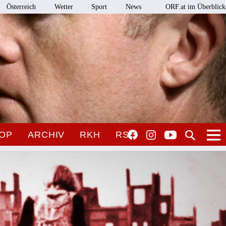
Österreich
Wetter
Sport
News
ORF.at im Überblick
OP
ARCHIV
RKH
RSO