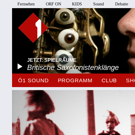
Fernsehen
ORF ON
KIDS
Sound
Debatte
JETZT: SPIELRÄUME
Britische Saxofonistenklänge
Ö1 SOUND
PROGRAMM
CLUB
SH