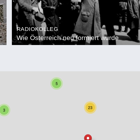
RADIOKOLLEG
Wie Österreich neu formiert wurde
5
23
3