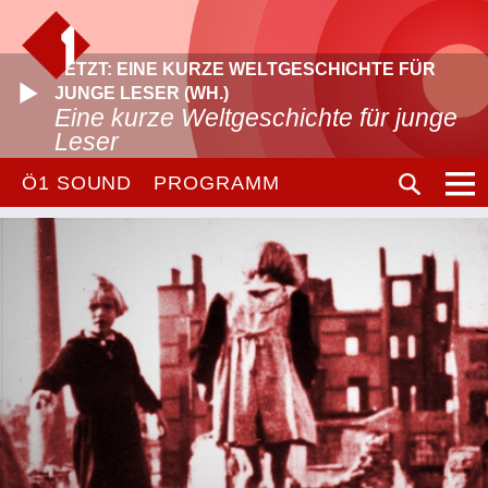
JETZT: EINE KURZE WELTGESCHICHTE FÜR
JUNGE LESER (WH.)
Eine kurze Weltgeschichte für junge
Leser
Ö1 SOUND
PROGRAMM