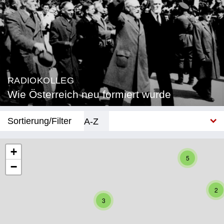
RADIOKOLLEG
Wie Österreich neu formiert wurde
Sortierung/Filter
A-Z
Neu
+
5
−
Bundesland
Burgenland
2
3
Kärnten