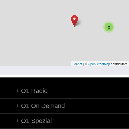
Niederösterreich
Oberösterreich
Salzburg
2
Steiermark
Tirol
Vorarlberg
Leaflet
| ©
OpenStreetMap
contributors
Wien
Ö1 Radio
Kategorie
Besatzungsmächte
Ö1 On Demand
Frauen, Mütter, Kinder
Ö1 Spezial
Versorgung