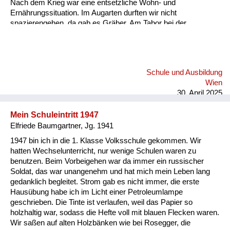
Nach dem Krieg war eine entsetzliche Wohn- und
Ernährungssituation. Im Augarten durften wir nicht
spazierengehen, da gab es Gräber. Am Tabor bei der
evangelischen Kirche haben sie ein verendetes Pferd
eingegraben, die Menschen haben es wieder ausgegraben und
gegessen. Das Ärgste für mich war es, im vierten Stock in
einer zerbombten Zimmer-Küche-Wohnung zu wohnen.
Schule und Ausbildung
Wien
30. April 2025
Mein Schuleintritt 1947
Elfriede Baumgartner, Jg. 1941
1947 bin ich in die 1. Klasse Volksschule gekommen. Wir
hatten Wechselunterricht, nur wenige Schulen waren zu
benutzen. Beim Vorbeigehen war da immer ein russischer
Soldat, das war unangenehm und hat mich mein Leben lang
gedanklich begleitet. Strom gab es nicht immer, die erste
Hausübung habe ich im Licht einer Petroleumlampe
geschrieben. Die Tinte ist verlaufen, weil das Papier so
holzhaltig war, sodass die Hefte voll mit blauen Flecken waren.
Wir saßen auf alten Holzbänken wie bei Rosegger, die