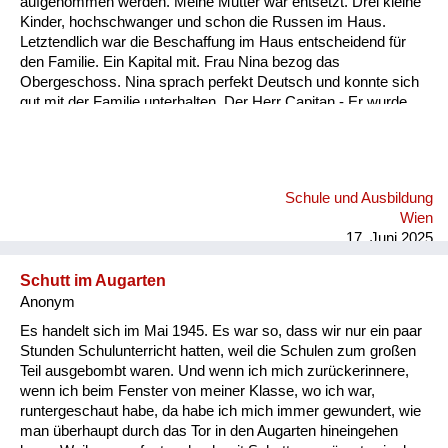
aufgenommen werden. Meine Mutter war entsetzt. Drei kleine
Versorgung
Kinder, hochschwanger und schon die Russen im Haus.
Letztendlich war die Beschaffung im Haus entscheidend für
Heimkehrer
den Familie. Ein Kapital mit. Frau Nina bezog das
Obergeschoss. Nina sprach perfekt Deutsch und konnte sich
Fluchtgeschichten
gut mit der Familie unterhalten. Der Herr Capitan - Er wurde
immer nur Capitan genannt - war sehr beschäftigt und viel
Familiengeschichten
abwesend. Es kam bald der Zeitpunkt der Niederkunft. Zu
dieser Zeit waren viele Flüchtlinge in unserem Garten und.
Schule und Ausbildung
Und auch in der Küche unterwegs. Sie machten Station bei
Schule und Ausbildung
uns und wickelten ihre Kinder frisch und zogen wieder weiter.
Wiederaufbau und
Wien
Ungarische Soldaten waren in unserem Garten und viele
Staatsvertrag
17. Juni 2025
russische. In diesem Umfeld ei...
Wohnen
Schutt im Augarten
Anonym
sonstiges
Es handelt sich im Mai 1945. Es war so, dass wir nur ein paar
Stunden Schulunterricht hatten, weil die Schulen zum großen
Teil ausgebombt waren. Und wenn ich mich zurückerinnere,
wenn ich beim Fenster von meiner Klasse, wo ich war,
runtergeschaut habe, da habe ich mich immer gewundert, wie
man überhaupt durch das Tor in den Augarten hineingehen