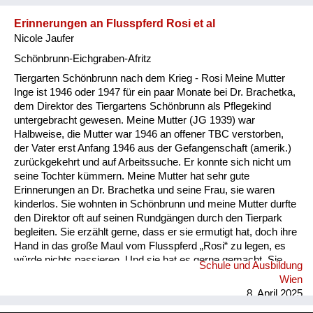
Erinnerungen an Flusspferd Rosi et al
Nicole Jaufer
Schönbrunn-Eichgraben-Afritz
Tiergarten Schönbrunn nach dem Krieg - Rosi Meine Mutter
Inge ist 1946 oder 1947 für ein paar Monate bei Dr. Brachetka,
dem Direktor des Tiergartens Schönbrunn als Pflegekind
untergebracht gewesen. Meine Mutter (JG 1939) war
Halbweise, die Mutter war 1946 an offener TBC verstorben,
der Vater erst Anfang 1946 aus der Gefangenschaft (amerik.)
zurückgekehrt und auf Arbeitssuche. Er konnte sich nicht um
seine Tochter kümmern. Meine Mutter hat sehr gute
Erinnerungen an Dr. Brachetka und seine Frau, sie waren
kinderlos. Sie wohnten in Schönbrunn und meine Mutter durfte
den Direktor oft auf seinen Rundgängen durch den Tierpark
begleiten. Sie erzählt gerne, dass er sie ermutigt hat, doch ihre
Hand in das große Maul vom Flusspferd „Rosi“ zu legen, es
würde nichts passieren. Und sie hat es gerne gemacht. Sie
Schule und Ausbildung
strahlt immer, wenn sie von den Erinnerungen an diese Zeit
Wien
spricht, alles war so aufregend im Tierpark. Sie hat auch
8. April 2025
später „Rosi“ zu ihrem Künstlernamen gemacht, sie war