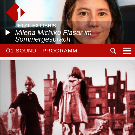
JETZT: EX LIBRIS
Milena Michiko Flasar im
Sommergespräch
Ö1 SOUND
PROGRAMM