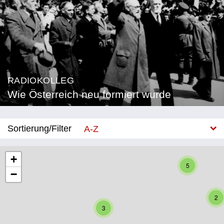
RADIOKOLLEG
Wie Österreich neu formiert wurde
Sortierung/Filter
A-Z
Neu
+
5
−
Bundesland
Burgenland
2
3
Kärnten