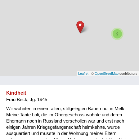
Niederösterreich
Oberösterreich
Salzburg
2
Steiermark
Tirol
Vorarlberg
Leaflet
| ©
OpenStreetMap
contributors
Wien
Kindheit
Frau Beck, Jg. 1945
Kategorie
Wir wohnten in einem alten, stillgelegten Bauernhof in Melk.
Besatzungsmächte
Meine Tante Loli, die im Obergeschoss wohnte und deren
Ehemann noch in Russland verschollen war und erst nach
Frauen, Mütter, Kinder
einigen Jahren Kriegsgefangenschaft heimkehrte, wurde
ausquartiert und musste in der Wohnung meiner Eltern