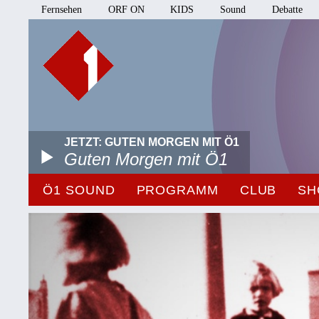
Fernsehen
ORF ON
KIDS
Sound
Debatte
JETZT: GUTEN MORGEN MIT Ö1
Guten Morgen mit Ö1
Ö1 SOUND
PROGRAMM
CLUB
SH