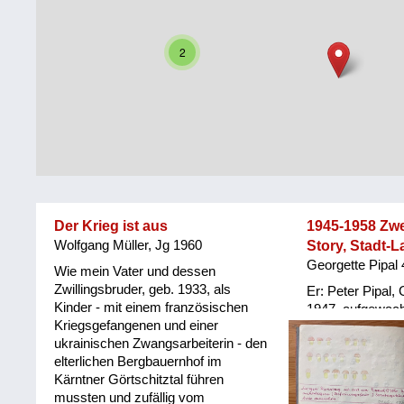
Steiermark
Fluchtgeschichten
2
Tirol
Familiengeschichten
Vorarlberg
Schule
und
Wien
Ausbildung
Wiederaufbau
und
Der Krieg ist aus
1945-1958 Zw
Staatsvertrag
Wolfgang Müller, Jg 1960
Story, Stadt-L
Georgette Pipal
Wohnen
Wie mein Vater und dessen
Zwillingsbruder, geb. 1933, als
Er: Peter Pipal,
Kinder - mit einem französischen
sonstiges
1947, aufgewach
Kriegsgefangenen und einer
Großeltern und E
ukrainischen Zwangsarbeiterin - den
Haushalt, Seilers
elterlichen Bergbauernhof im
Georgette Pipal,
Kärntner Görtschitztal führen
Klagenfurt, auf
mussten und zufällig vom
und Spitäler (Eri