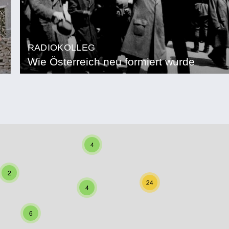
RADIOKOLLEG
Wie Österreich neu formiert wurde
4
2
24
4
6