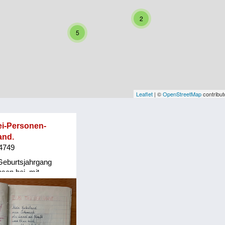
2
5
Leaflet
| ©
OpenStreetMap
contribut
ei-Personen-
and.
 4749
 Geburtsjahrgang
sen bei, mit
ltern in einem
tätte, Wien. Sie:
 geb. 1949
gewachsen in Heimen
nnerung, kollektives