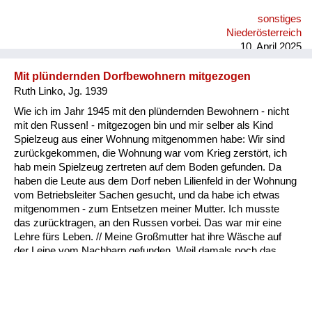
sonstiges
Niederösterreich
10. April 2025
Mit plündernden Dorfbewohnern mitgezogen
Ruth Linko, Jg. 1939
Wie ich im Jahr 1945 mit den plündernden Bewohnern - nicht
mit den Russen! - mitgezogen bin und mir selber als Kind
Spielzeug aus einer Wohnung mitgenommen habe: Wir sind
zurückgekommen, die Wohnung war vom Krieg zerstört, ich
hab mein Spielzeug zertreten auf dem Boden gefunden. Da
haben die Leute aus dem Dorf neben Lilienfeld in der Wohnung
vom Betriebsleiter Sachen gesucht, und da habe ich etwas
mitgenommen - zum Entsetzen meiner Mutter. Ich musste
das zurücktragen, an den Russen vorbei. Das war mir eine
Lehre fürs Leben. // Meine Großmutter hat ihre Wäsche auf
der Leine vom Nachbarn gefunden. Weil damals noch das
Monogramm in Wäschestücken drinnen war, hat sie einfach
die Wäsche von der Leine runtergenommen und hat gesagt,
das ist meine. Also durchaus nicht nur die Fremden, auch die
eigenen Leute sind durch den Ort gezogen und haben