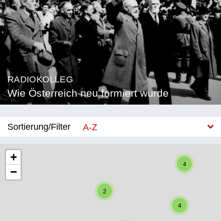
RADIOKOLLEG
Wie Österreich neu formiert wurde
Sortierung/Filter
A-Z
Neu
+
4
−
Bundesland
2
Burgenland
4
Kärnten