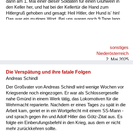
dann am 1. Mai einer dieser Soldaten für einen Glühwein in
den Keller her, und hat bei der Kellertür die Hand zum
Hitlergruß gehoben und gesagt: Heil Hitler, der Hund is' hin!
Das war ein mutiges Wort. Bei uns waren noch 9 Tage lang
Kampfhandlungen, er hätte sofort wegen Wehrkraftzersetzung
erschossen werden können. Ein Steirer war es, das weiß ich
noch, dieses herbe Männergesicht, mit Stahlhelm ist er da
gestanden..
sonstiges
Niederösterreich
2. Mai 2025
Die Verspätung und ihre fatale Folgen
Andreas Schindl
Der Großvater von Andreas Schindl wird wenige Wochen vor
Kriegsende noch eingezogen. Er war als Schlossergeselle
nahe Gmünd in einem Werk tätig, das Lokomotiven für die
Wehrmacht reparierte. Nachdem er eines Tages zu spät in die
Arbeit kam, geriet er in ein Wortgefecht mit einem SS-Mann -
und sprach gegen ihn und Adolf Hitler das Götz-Zitat aus. Es
folgte ein Einberufungsbefehl in den Krieg, aus dem er nicht
mehr zurückkehren sollte.