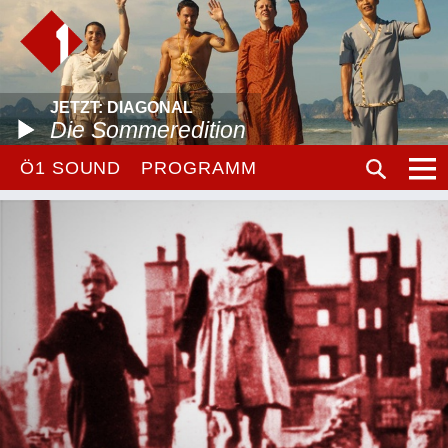
JETZT: DIAGONAL
Die Sommeredition
Ö1 SOUND
PROGRAMM