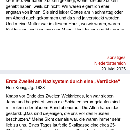
sehr lieb. Wir haben Zuckerl gekriegt, woher sie die Zuckerl
Versorgung
gehabt haben, weiß ich nicht. Wir waren eigentlich eher
angetan von ihnen. Sie sind leider Gottes am Nachmittag oder
Heimkehrer
am Abend auch gekommen und da sind ja versteckt worden.
Und meine Mutter war in diesem Haus, wo wir waren, waren
Fluchtgeschichten
fünf Frauen und kein einziger Mann. Und der einzige Mann war
meine Mutter. Und wenn die gekommen sind, hat sie das
Familiengeschichten
Fenster aufgerissen. 200 Meter von uns war eine
Kommandostelle in der Hauptstraße unten und hat gebrüllt,
Schule und Ausbildung
was gegangen ist, hat einem Unteroffizier alle Ehre gemacht: „
sonstiges
Die Russen sind da!“ und „Kommandatura“. Und tatsächlich
Wiederaufbau und
Niederösterreich
sind in den meisten Fällen Minuten nachher ist ein Wagen
Staatsvertrag
20. Mai 2025
gekommen und hat die...
Wohnen
Erste Zweifel am Nazisystem durch eine „Verrückte“
Herr König, Jg. 1938
sonstiges
Knapp vor Ende des Zweiten Weltkrieges, ich war sieben
Jahre und begeistert, wenn die Soldaten herumgelaufen sind
mit rotem oder blauem Band obendrauf. Die Alten haben das
gestärkt: „Das sind diejenigen, die uns vor den Russen
beschützen.“ Meine Sicht damals war, die waren immer sehr
lieb zu uns. Eines Tages lauft die Skallgasse eine circa 25-