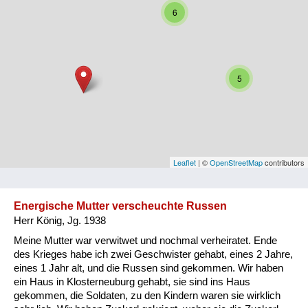
6
Niederösterreich
Oberösterreich
Salzburg
5
Steiermark
Tirol
Vorarlberg
Leaflet
| ©
OpenStreetMap
contributors
Wien
Energische Mutter verscheuchte Russen
Herr König, Jg. 1938
Kategorie
Meine Mutter war verwitwet und nochmal verheiratet. Ende
Besatzungsmächte
des Krieges habe ich zwei Geschwister gehabt, eines 2 Jahre,
eines 1 Jahr alt, und die Russen sind gekommen. Wir haben
Frauen, Mütter, Kinder
ein Haus in Klosterneuburg gehabt, sie sind ins Haus
gekommen, die Soldaten, zu den Kindern waren sie wirklich