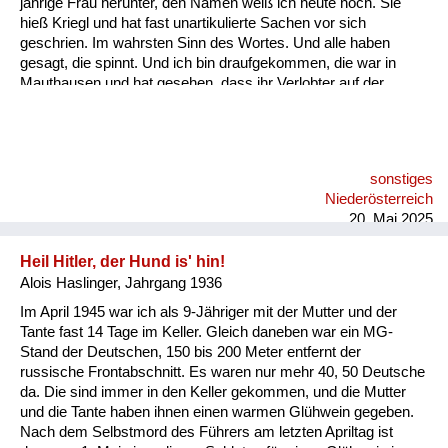
jährige Frau herunter, den Namen weiß ich heute noch. Sie
hieß Kriegl und hat fast unartikulierte Sachen vor sich
geschrien. Im wahrsten Sinn des Wortes. Und alle haben
gesagt, die spinnt. Und ich bin draufgekommen, die war in
Mauthausen und hat gesehen, dass ihr Verlobter auf der
Steinstiege, der bekannten, also praktisch zu Tode gebracht
wurde und wollte das irgendjemandem mitteilen. Und damals,
mit meiner sieben Jahren, ist mir gekommen der Gedanke, da
muss in dem System was falsch sein. Und da sind erste
sonstiges
Zweifel bei mir gewachsen.
Niederösterreich
20. Mai 2025
Heil Hitler, der Hund is' hin!
Alois Haslinger, Jahrgang 1936
Im April 1945 war ich als 9-Jähriger mit der Mutter und der
Tante fast 14 Tage im Keller. Gleich daneben war ein MG-
Stand der Deutschen, 150 bis 200 Meter entfernt der
russische Frontabschnitt. Es waren nur mehr 40, 50 Deutsche
da. Die sind immer in den Keller gekommen, und die Mutter
und die Tante haben ihnen einen warmen Glühwein gegeben.
Nach dem Selbstmord des Führers am letzten Apriltag ist