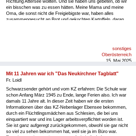
Richtung Attersee wollten. Und sie haben uns gebeten, ob wir
ein bisschen was zu essen hätten. Meine Mama und meine
Oma, die sonst nicht die Freigiebigste war, haben alles
zusammengesucht an Brot und gekochten Kartoffeln, daran
erinnere ich mich sehr genau. Ich habe noch nie in meinem
Leben so etwas gesehen - Menschen, die nur mehr Haut und
Knochen sind.
sonstiges
Oberösterreich
15. Mai 2025
Mit 11 Jahren war ich "Das Neukirchner Tagblatt"
Fr. Loidl
Schwarzsender gehört und vom KZ erfahren: Die Schule war
schon Anfang März 1945 zu Ende, lange Ferien also. Ich war
damals 11 Jahre alt. In dieser Zeit haben wir die ersten
Informationen über das KZ-Nebenlager Ebensee bekommen,
durch ein Flüchtlingsmädchen aus Schlesien, die bei uns
einquartiert war und ins Lager arbeitsverpflichtet worden ist.
Sie ist ganz aufgeregt zurückgekommen, obwohl sie gar nicht
so viel zu sehen bekommen hat, weil sie ja im Büro war.