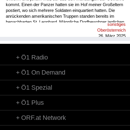
kommt. Einen der Panzer hatten sie im Hof meiner Großeltern
postiert, wo sich mehrere Soldaten einquartiert hatten. Die
anrückenden amerikanischen Truppen standen bereits im
benachbarten St. Leonhard. Männliche Dorfbewohner jeglichen
sonstiges
Alters hatten an der Aist sogenannte Panzergräben
Oberösterreich
auszuheben. Auf der Brücke wurden als Hindernis für die
26. März 2025
Panzer Baumstämme platziert. Mit dabei bei diesen Arbeiten:
der jüngere Bruder meines Vaters, Rudolf, damals gut 15
Jahre alt. Die Brücke wurde zur Sprengung vorbereitet. Eini...
Ö1 Radio
Ö1 On Demand
Ö1 Spezial
Ö1 Plus
ORF.at Network