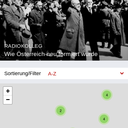
RADIOKOLLEG
Wie Österreich neu formiert wurde
Sortierung/Filter
A-Z
Neu
+
4
−
Bundesland
2
Burgenland
4
Kärnten