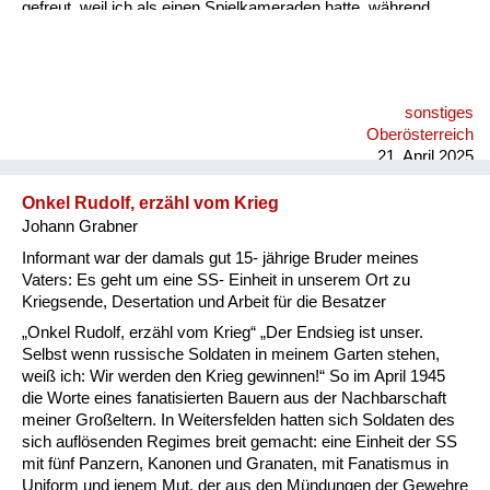
gefreut, weil ich als einen Spielkameraden hatte, während
meine Großmutter sich bald mit der Frau dieser
Flüchtlingsfamilie verfeindet hat. Meine Großmutter hat immer
gesagt: Sie Znaimer Gurkn! Znaim war ja eine Gemüsezucht
Gegend. Und die Frau aus Südmähren hat gesagt: Sie foaste
sonstiges
Nudel! Meine Großmutter war ja nicht ganz schlank. An solche
Oberösterreich
Wortgefechte kann ich mich erinnern. Die sind dann auch nach
21. April 2025
einei...
Onkel Rudolf, erzähl vom Krieg
Johann Grabner
Informant war der damals gut 15- jährige Bruder meines
Vaters: Es geht um eine SS- Einheit in unserem Ort zu
Kriegsende, Desertation und Arbeit für die Besatzer
„Onkel Rudolf, erzähl vom Krieg“ „Der Endsieg ist unser.
Selbst wenn russische Soldaten in meinem Garten stehen,
weiß ich: Wir werden den Krieg gewinnen!“ So im April 1945
die Worte eines fanatisierten Bauern aus der Nachbarschaft
meiner Großeltern. In Weitersfelden hatten sich Soldaten des
sich auflösenden Regimes breit gemacht: eine Einheit der SS
mit fünf Panzern, Kanonen und Granaten, mit Fanatismus in
Uniform und jenem Mut, der aus den Mündungen der Gewehre