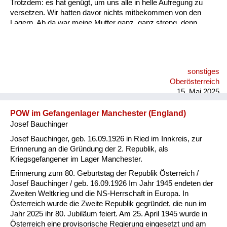
Trotzdem: es hat genügt, um uns alle in helle Aufregung zu
versetzen. Wir hatten davor nichts mitbekommen von den
Lagern. Ab da war meine Mutter ganz, ganz streng, denn
damals waren im Stadl meiner Großmutter schon
Volkssturmmänner aus Wien einquartiert. Die haben die
Frequenz eines Schwarzsenders im Radio gehabt - und die
haben mich animiert, den zu hören. Meine Mutter hatte Angst,
sonstiges
dass uns jemand anzeigt, aber ich habe gesagt: Wer soll denn
Oberösterreich
uns hören? Ich drehe ja eh ganz leise. Ich habe immer diesen
15. Mai 2025
englischen Schwa...
POW im Gefangenlager Manchester (England)
Josef Bauchinger
Josef Bauchinger, geb. 16.09.1926 in Ried im Innkreis, zur
Erinnerung an die Gründung der 2. Republik, als
Kriegsgefangener im Lager Manchester.
Erinnerung zum 80. Geburtstag der Republik Österreich /
Josef Bauchinger / geb. 16.09.1926 Im Jahr 1945 endeten der
Zweiten Weltkrieg und die NS-Herrschaft in Europa. In
Österreich wurde die Zweite Republik gegründet, die nun im
Jahr 2025 ihr 80. Jubiläum feiert. Am 25. April 1945 wurde in
Österreich eine provisorische Regierung eingesetzt und am