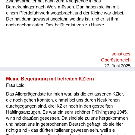
Zwangsarbeiter hat dann zum Kriegsende in das
Barackenlager nach Wels müssen. Dan haben sie ihn mit
einem Pferdefuhrwerk wegebracht und der Kleine war dabei.
Der hat dann gewusst ungefähr, wo das ist, und er ist ihm
noch nachgelaufen. Das heißt er ist von zu Hause
weggelaufen zu dem Zwangsarbeiter, zu dem befreundeten.
sonstiges
Oberösterreich
27. Juni 2025
Meine Begegnung mit befreiten KZlern
Frau Loidl
Das Allerprägendste für mich war, als die entlassenen KZler,
die noch gehen konnten, einmal bei uns durch Neukirchen
durchgegangen sind, drei KZler noch in den gestreiften
Häftlingsanzügen. Es war ein sehr schöner Frühlingstag 1945,
wir sind draußen gesessen. Da sind sie zu uns hergekommen
und haben uns in gebrochenem Deutsch gefragt, ob sie hier
richtig sind - das dürften Italiener gewesen sein, weil sie