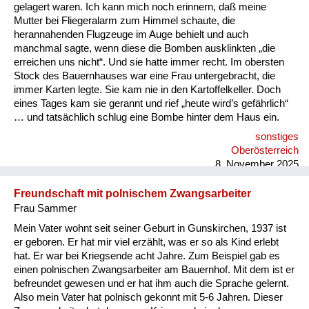
Versorgung
gelagert waren. Ich kann mich noch erinnern, daß meine
Mutter bei Fliegeralarm zum Himmel schaute, die
Heimkehrer
herannahenden Flugzeuge im Auge behielt und auch
manchmal sagte, wenn diese die Bomben ausklinkten „die
Fluchtgeschichten
erreichen uns nicht“. Und sie hatte immer recht. Im obersten
Stock des Bauernhauses war eine Frau untergebracht, die
Familiengeschichten
immer Karten legte. Sie kam nie in den Kartoffelkeller. Doch
eines Tages kam sie gerannt und rief „heute wird’s gefährlich“
Schule und Ausbildung
… und tatsächlich schlug eine Bombe hinter dem Haus ein.
sonstiges
Wiederaufbau und
Oberösterreich
Staatsvertrag
8. November 2025
Wohnen
Freundschaft mit polnischem Zwangsarbeiter
Frau Sammer
sonstiges
Mein Vater wohnt seit seiner Geburt in Gunskirchen, 1937 ist
er geboren. Er hat mir viel erzählt, was er so als Kind erlebt
hat. Er war bei Kriegsende acht Jahre. Zum Beispiel gab es
einen polnischen Zwangsarbeiter am Bauernhof. Mit dem ist er
befreundet gewesen und er hat ihm auch die Sprache gelernt.
Also mein Vater hat polnisch gekonnt mit 5-6 Jahren. Dieser