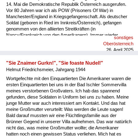
14. Mai die Demokratische Republik Österreich ausgerufen.
Vor 80 Jahren war ich als POW (Prisoners Of War) in
Manchester/England in Kriegsgefangenschaft. Als deutscher
Soldat (geboren in Ried im Innkreis/Österreich), gefangen
genommen von den alliierten Streitkräften (in
Nancy/Frankreich von den Amerikanern). Immer wieder
sonstiges
wurden wir von der Lagerleitung darauf hingewiesen, dass
Oberösterreich
politische Aktivitäten bei Strafe verboten waren. Am Tag der
26. April 2025
Ausrufung des österreichischen Staates, wurde am Platz in
der Mitte des Lagers, an dem die POW anzutreten hatten, auf
"Sie Znaimer Gurkn!", "Sie foaste Nudel!"
einem hohen Baum die österreichische Flagge gehisst. Das
Helmut Friedrichsmeier, Jahrgang 1944
wurde von der Lagerl...
Wortgefechte mit den Einquartierten Die Amerikaner waren die
ersten Einquartierten bei uns in der Bad Ischler Sommervilla
meines verstorbenen Großvaters. Ich hab das spannend
gefunden, diese Soldaten in Uniform bei uns zu haben. Meine
junge Mutter war auch interessiert am Kontakt. Und das hat
meine Großmutter verurteilt: Was werden die Leute sagen!
Bald darauf mussten wir eine Flüchtlingsfamilie aus der
Brünner Gegend in unserer Villa aufnehmen. Das war natürlich
nicht das, was meine Großmutter wollte; die Amerikaner
hatten noch einen gewissen Status verliehen. Mich hat es