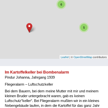
6
Niederösterreich
Oberösterreich
Salzburg
5
Steiermark
Tirol
Vorarlberg
Leaflet
| ©
OpenStreetMap
contributors
Wien
Im Kartoffelkeller bei Bombenalarm
Pindur Johanna, Jahrgang 1939
Kategorie
Fliegeralarm – Luftschutzkeller
Besatzungsmächte
Bei dem Bauern, bei dem meine Mutter mit mir und meinem
kleinen Bruder untergebracht waren, gab es keinen
Frauen, Mütter, Kinder
Luftschutz“keller“. Bei Fliegeralarm mußten wir in ein kleines
Nebengebäude laufen, in dem die Kartoffel für das ganz Jahr