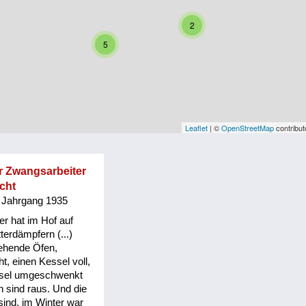
2
5
Leaflet
| ©
OpenStreetMap
contribut
r Zwangsarbeiter
ocht
 Jahrgang 1935
r hat im Hof auf
erdämpfern (...)
tehende Öfen,
t, einen Kessel voll,
ssel umgeschwenkt
ln sind raus. Und die
sind, im Winter war