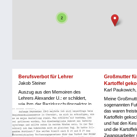
Steiermark
Fluchtgeschichten
2
Tirol
Familiengeschichten
Vorarlberg
Schule
und
Wien
Ausbildung
Wiederaufbau
und
Berufsverbot für Lehrer
Großmutter fü
Staatsvertrag
Jakob Steiner
Kartoffel gek
Karl Paukowich,
Wohnen
Auszug aus den Memoiren des
Lehrers Alexander U.: er schildert,
Meine Großmutte
wie ihm der Bezirksschulinspektor in
sonstiges
sogenannten Futt
Oberwart nach dem „Verbotsgesetz“
das waren freis
von 1945 im September desselben
Kartoffeln gekoch
Jahres ein Berufsverbot erteilte.
und hat den Ke
und die Kartoffe
Zwangsarbeiter 