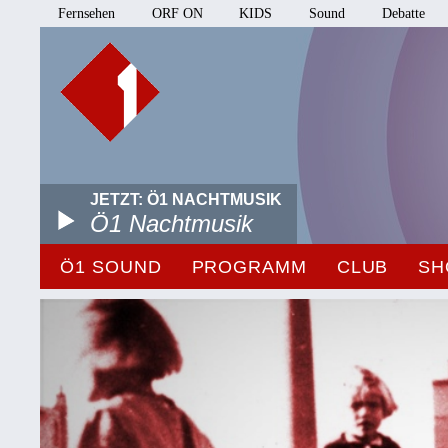
Fernsehen
ORF ON
KIDS
Sound
Debatte
JETZT: Ö1 NACHTMUSIK
Ö1 Nachtmusik
Ö1 SOUND
PROGRAMM
CLUB
SH