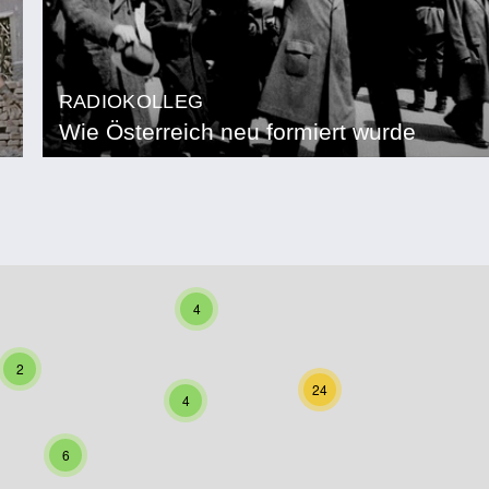
RADIOKOLLEG
Wie Österreich neu formiert wurde
4
2
24
4
6