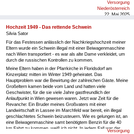
Versorgung
und besuchte die dritte Klasse Volksschule, obwohl der
Niederösterreich
Aufenthalt über die Volkshilfe nur sechs Wochen galt. Die
22. Mai 2025
Pflegeeltern bes...
Hochzeit 1949 - Das rettende Schwein
Silvia Sator
Für das Festessen anlässlich der Nachkriegshochzeit meiner
Eltern wurde ein Schwein illegal mit einer Beiwagenmaschine
nach Wien transportiert - es war als alte Dame verkleidet, um
durch die russischen Kontrollen zu kommen.
Meine Eltern haben in der Pfarrkirche in Floridsdorf am
Kinzerplatz mitten im Winter 1949 geheiratet. Das
Hauptproblem war die Bewirtung der zahlreichen Gäste. Meine
Großeltern kamen beide vom Land und hatten viele
Geschwister, für die sie viele Jahre gastfreundlich der
Anlaufpunkt in Wien gewesen waren. Jetzt war Zeit für die
Revanche: Ein Bruder meines Großvaters mit einer
Landwirtschaft in Lassee im Marchfeld war bereit, ein illegal
geschlachtetes Schwein beizusteuern. Wie es gelungen ist, an
eine Beiwagenmaschine samt benötigtem Benzin für die 40
km Fahrt zu kommen, weiß ich nicht. In jedem Fall war der
Versorgung