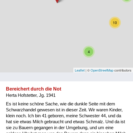
Niederösterreich
Oberösterreich
10
Salzburg
Steiermark
4
Tirol
Vorarlberg
Leaflet
| ©
OpenStreetMap
contributors
Wien
Bereichert durch die Not
Herta Hofstetter, Jg. 1941
Kategorie
Es ist keine schöne Sache, wie die dunkle Seite mit dem
Besatzungsmächte
Schwarzhandel gewesen ist in dieser Zeit. Wir waren Kinder,
klein noch. Ich bin 41 geboren, meine Schwester 44, und da
Frauen, Mütter, Kinder
hat sie etwas Milch gebraucht und etwas Schmalz. Und da ist
sie zu Bauern gegangen in der Umgebung, und um eine