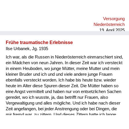
Versorgung
Niederösterreich
19. April 2025
Frühe traumatische Erlebnisse
Ilse Urbanek, Jg. 1935
Ich war, als die Russen in Niederösterreich einmarschiert sind,
ein Mädchen von neun Jahren. In dieser Zeit war ich versteckt
in einem Heuboden, wo junge Mütter, meine Mutter und mein
kleiner Bruder und ich und und viele andere junge Frauen
ebenfalls versteckt worden. Ich habe bis heute bzw. wieder
heute im Alter diese Spuren dieser Zeit. Die Mütter haben so
eine Angst vermittelt und haben nur von entsetzlichen Sachen
geredet, wo ich wusste, ja, das betrifft nur Frauen, also
Vergewaltigung und alles mögliche. Und ich habe nach dieser
Zeit angefangen, bei jeder Anstrengung oder bei Dingen, die
mir fremd war, zu zittern. Und dieses Zittern hatte ich lange,
lange Zeit, als ich mit zwei kleinen Kindern zu studieren
begann, habe ich bei der ersten Prüfung eine Viertelstunde