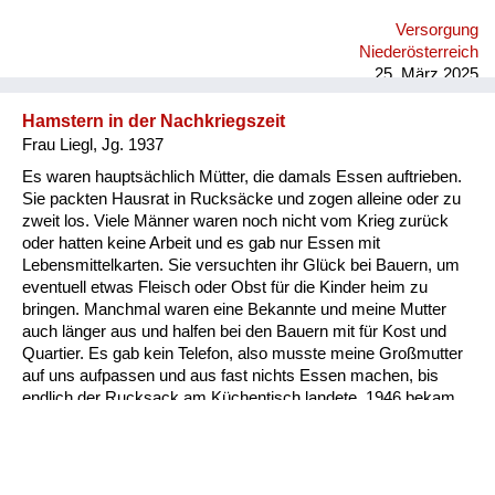
Versorgung
Niederösterreich
25. März 2025
Hamstern in der Nachkriegszeit
Frau Liegl, Jg. 1937
Es waren hauptsächlich Mütter, die damals Essen auftrieben.
Sie packten Hausrat in Rucksäcke und zogen alleine oder zu
zweit los. Viele Männer waren noch nicht vom Krieg zurück
oder hatten keine Arbeit und es gab nur Essen mit
Lebensmittelkarten. Sie versuchten ihr Glück bei Bauern, um
eventuell etwas Fleisch oder Obst für die Kinder heim zu
bringen. Manchmal waren eine Bekannte und meine Mutter
auch länger aus und halfen bei den Bauern mit für Kost und
Quartier. Es gab kein Telefon, also musste meine Großmutter
auf uns aufpassen und aus fast nichts Essen machen, bis
endlich der Rucksack am Küchentisch landete. 1946 bekam
ich als unterernährte Schulkind von der Volkshilfe einen
Erholungsurlaub in der Steiermark. Meine Pflegeeltern hatten
ein Gasthaus. Dorthin wanderte meine Mutter auch immer
tagelang und blieb für einige Tage. Ich war dort zwei Monate