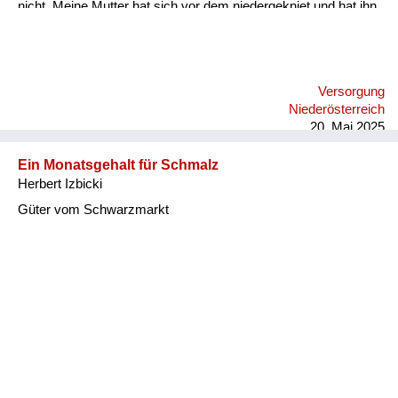
nicht. Meine Mutter hat sich vor dem niedergekniet und hat ihn
angefleht, den Kilo Zucker zu lassen. Und der hat darauf
bestanden, dass er weggenommen wird. Und ich habe mir
damals vorgenommen, den bring ich um. Das ist bis heute bei
mir noch drinnen. Er ist dann von selber gestorben. Die Sache
Versorgung
war also überflüssig.
Niederösterreich
20. Mai 2025
Ein Monatsgehalt für Schmalz
Herbert Izbicki
Güter vom Schwarzmarkt