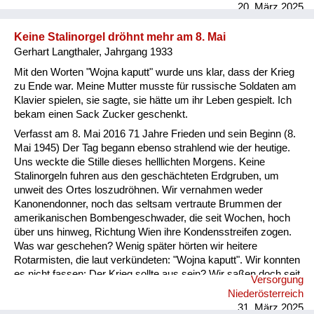
20. März 2025
Keine Stalinorgel dröhnt mehr am 8. Mai
Gerhart Langthaler, Jahrgang 1933
Mit den Worten "Wojna kaputt" wurde uns klar, dass der Krieg
zu Ende war. Meine Mutter musste für russische Soldaten am
Klavier spielen, sie sagte, sie hätte um ihr Leben gespielt. Ich
bekam einen Sack Zucker geschenkt.
Verfasst am 8. Mai 2016 71 Jahre Frieden und sein Beginn (8.
Mai 1945) Der Tag begann ebenso strahlend wie der heutige.
Uns weckte die Stille dieses helllichten Morgens. Keine
Stalinorgeln fuhren aus den geschächteten Erdgruben, um
unweit des Ortes loszudröhnen. Wir vernahmen weder
Kanonendonner, noch das seltsam vertraute Brummen der
amerikanischen Bombengeschwader, die seit Wochen, hoch
über uns hinweg, Richtung Wien ihre Kondensstreifen zogen.
Was war geschehen? Wenig später hörten wir heitere
Rotarmisten, die laut verkündeten: "Wojna kaputt". Wir konnten
es nicht fassen: Der Krieg sollte aus sein? Wir saßen doch seit
Versorgung
Wochen umgeben von der wütenden Roten Armee nahe
Niederösterreich
einem heißumkämpften Frontgebiet. Hier, wo Frauen jeglichen
31. März 2025