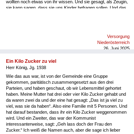
wollten noch etwas von ihr wissen. Und sie gesagt, als Zeugin,
sie kann sagen, dass sie uns Kinder befragen sollen. Und das
war dann auch so wir durften mit Mutter ohne Eier nach Wien
fahren. Und meine mütterliche Großmutter in Liesing: Da
waren in dem Haus russische Offiziere einquartiert und da
haben wir, da muss ich schon so sieben, acht gewesen sein
Versorgung
habe, kann ich mich erinnern, dass Zimmer voller Wanzen
Niederösterreich
waren und die wurden ganz einfach mit DDT beseitigt.
26. Juni 2025
Ein Kilo Zucker zu viel
Herr König, Jg. 1938
Wie das aus war, ist von der Gemeinde eine Gruppe
gekommen, paritätisch zusammengesetzt aus den drei
Parteien, und haben geschaut, ob wir Lebensmittel gehortet
haben. Meine Mutter hat drei oder vier Kilo Zucker gehabt und
da waren zwei da und der eine hat gesagt: „Das ist ja viel zu
viel, was sie da haben“. Also eine Familie mit 5 Personen. Und
hat darauf bestanden, dass ihr ein Kilo Zucker weggenommen
wird. Und ein Zweiter, das war der Kommunist
interessanterweise, sagt: „Geh lass doch der Frau den
Zucker.“ Ich weiß die Namen auch, aber die sage ich lieber