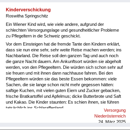
Alters täglich vergewaltigt, wo Menschen, hauptsächlich
jüngere zur Zwangsarbeit verschleppt wurden, wo man haltlos
Kinderverschickung
plünderte und zerstörte. Was sollte nunmehr aus uns werden,
Roswitha Springschitz
die wir zusammengepfercht in der Dachkammer einer
ehemaligen Industrie...
Ein Wiener Kind wird, wie viele andere, aufgrund der
schlechten Versorgungslage und gesundheitlicher Probleme
zu Pflegeltern in die Schweiz geschickt.
Vor dem Einsteigen hat die fremde Tante den Kindern erklärt,
dass sie nun eine sehr, sehr weite Reise machen werden; ins
Nachbarland. Die Reise soll den ganzen Tag und auch noch
die ganze Nacht dauern. Am Ankunftsort würden sie abgeholt
werden, von den Pflegeeltern. Die würden sich schon sehr auf
sie freuen und mit ihnen dann nachhause fahren. Bei den
Pflegeeltern würden sie das beste Essen bekommen: viele
Sachen, die sie lange schon nicht mehr gegessen hätten:
saftige Kuchen, mit vielen guten Eiern und Zucker gebacken,
frische Bratkartoffel und Apfelmus; dicke Butterbrote und Saft
und Kakao. Die Kinder staunten: Es schien ihnen, sie führen
tatsächlich ins Schlaraffenland...
Versorgung
Niederösterreich
24. März 2025