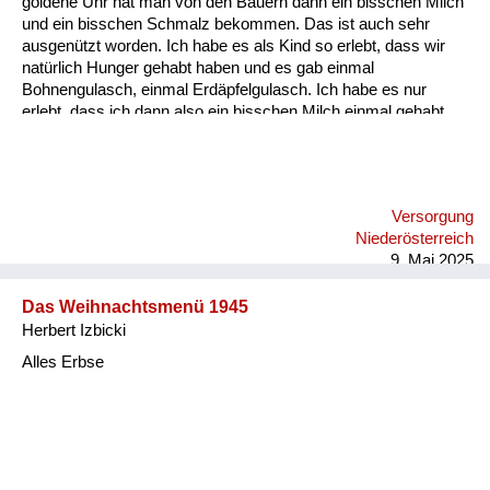
goldene Uhr hat man von den Bauern dann ein bisschen Milch
Versorgung
und ein bisschen Schmalz bekommen. Das ist auch sehr
ausgenützt worden. Ich habe es als Kind so erlebt, dass wir
Heimkehrer
natürlich Hunger gehabt haben und es gab einmal
Bohnengulasch, einmal Erdäpfelgulasch. Ich habe es nur
Fluchtgeschichten
erlebt, dass ich dann also ein bisschen Milch einmal gehabt
habe und einmal ein Schmalzbrot essen konnte. Aber wie
Familiengeschichten
gesagt, es war auch eine hässliche Zeit damals in unserer
Umgebung. Ob es jetzt überall so war, weiß ich nicht. Aber im
Schule und Ausbildung
Bezirk Baden haben sich die Bauern sehr bereichert.
Versorgung
Wiederaufbau und
Niederösterreich
Staatsvertrag
9. Mai 2025
Wohnen
Das Weihnachtsmenü 1945
Herbert Izbicki
sonstiges
Alles Erbse