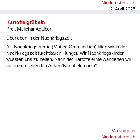
Transport eines Schweines durch die Russenzone sehr
Niederösterreich
gefährlich. So griff mein Großvater, der ein begnadetes
2. April 2025
Schlitzohr war, zu einem Trick: Man bekleidete das Schwein
und setzte es mehr oder weniger aufrecht in den Beiwagen,
Kartoffelgrübeln
sodass es wie eine dicke, alte Dame wirkte. Mein Vater und
Prof. Melichar Adalbert
der Großvater auf dem Motorrad schwitzen Blut, als sie in eine
Kontrolle gerieten. Sie wurden durc...
Überleben in der Nachkriegszeit
Als Nachkriegsfamilie (Mutter, Oma und ich) litten wir in der
Nachkriegszeit furchtbaren Hunger. Wir Nachkriegskinder
wussten uns zu helfen. Nach der Kartoffelernte wanderten wir
auf die umliegenden Äcker "Kartoffelgrübeln".
Versorgung
Niederösterreich