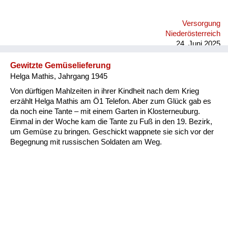
nicht schreiben können, weil ich so gezittert habe, und ich
habe dann irgendwann einmal eine Psychotherapie gemacht,
Versorgung
dann war es besser. Aber jetzt im Alter ist es wieder da ist,
Niederösterreich
wenn ich mich anstrengen muss, ich b...
24. Juni 2025
Gewitzte Gemüselieferung
Helga Mathis, Jahrgang 1945
Von dürftigen Mahlzeiten in ihrer Kindheit nach dem Krieg
erzählt Helga Mathis am Ö1 Telefon. Aber zum Glück gab es
da noch eine Tante – mit einem Garten in Klosterneuburg.
Einmal in der Woche kam die Tante zu Fuß in den 19. Bezirk,
um Gemüse zu bringen. Geschickt wappnete sie sich vor der
Begegnung mit russischen Soldaten am Weg.