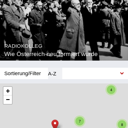
RADIOKOLLEG
Wie Österreich neu formiert wurde
Sortierung/Filter
A-Z
Neu
4
+
−
Bundesland
Burgenland
7
Kärnten
8