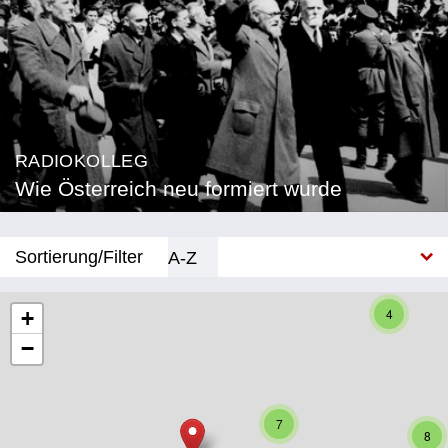
RADIOKOLLEG
Wie Österreich neu formiert wurde
Sortierung/Filter
A-Z
Neu
4
+
−
Bundesland
Burgenland
7
Kärnten
8