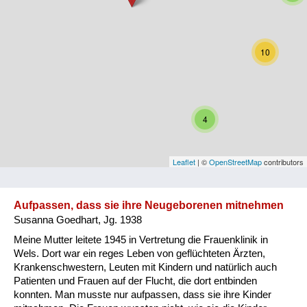
Niederösterreich
Oberösterreich
10
Salzburg
Steiermark
4
Tirol
Vorarlberg
Leaflet
| ©
OpenStreetMap
contributors
Wien
Aufpassen, dass sie ihre Neugeborenen mitnehmen
Susanna Goedhart, Jg. 1938
Kategorie
Meine Mutter leitete 1945 in Vertretung die Frauenklinik in
Besatzungsmächte
Wels. Dort war ein reges Leben von geflüchteten Ärzten,
Krankenschwestern, Leuten mit Kindern und natürlich auch
Frauen, Mütter, Kinder
Patienten und Frauen auf der Flucht, die dort entbinden
konnten. Man musste nur aufpassen, dass sie ihre Kinder