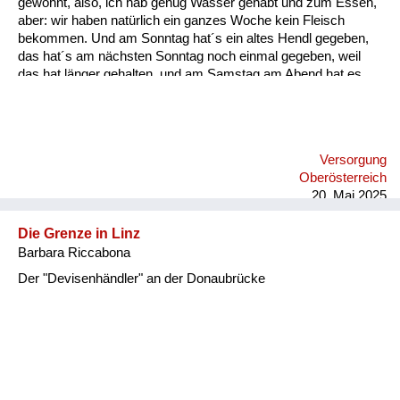
gewohnt, also, ich hab genug Wasser gehabt und zum Essen,
aber: wir haben natürlich ein ganzes Woche kein Fleisch
bekommen. Und am Sonntag hat´s ein altes Hendl gegeben,
das hat´s am nächsten Sonntag noch einmal gegeben, weil
das hat länger gehalten, und am Samstag am Abend hat es
etwas gegeben, was einmalig war und zwar hat´s am Abend
für uns Kinder a Braunschweiger gegeben, und zwar
aufgeschnitten in dünne Radln und die haben wir aufs Brot
gelegt. Und da weiß ich heut noch, wie ich damals als kleiner
Versorgung
Bub mit der Zunge allweil die Braunschweiger Radln vor mich
Oberösterreich
hingeschoben hab übers Brot, und ganz zum Schluss, wenn
20. Mai 2025
das Brot fertig war, hab ich dann di...
Die Grenze in Linz
Barbara Riccabona
Der "Devisenhändler" an der Donaubrücke