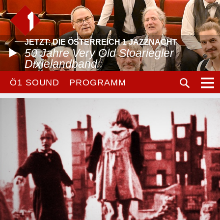
JETZT: DIE ÖSTERREICH 1 JAZZNACHT
50 Jahre Very Old Stoariegler
Dixielandband
Ö1 SOUND
PROGRAMM