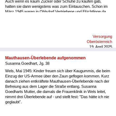
Auch wenn es kaum Zucker oder Schuhe zu kaufen gab,
hatten sie dann wenigstens was zum Eintauschen. Schon im
März 1945 waren in Ohlsdorf Vertriebene und Flüchtlinge da.
Danach kam noch einmal eine große Gruppe aus der
Bukowina hierher. Da musste dann jede Bauernfamilie eine
Familie sogar in die Stube aufnehmen, also direkt in den
gemeinsamen Wohnraum. Aber die Verbindungen sind
Versorgung
Jahrzehnte lebendig geblieben von den Einquartierten und den
Oberösterreich
dann wieder auf die Beine Gekommenen. In den 1950er
19. April 2025
Jahren, da war ich so sieben, acht, da hat ein Mann i...
Mauthausen-Überlebende aufgenommen
Susanna Goedhart, Jg. 38
Wels, Mai 1945: Kinder freuen sich über Kaugummis, die beim
Einzug der US-Armee über den Zaun geflogen kommen. Kurz
danach ziehen entkräftete Mauthausen-Überlebende nach der
Befreiung aus dem Lager die Straße entlang. Susanna
Goedharts Mutter, die damals die Frauenklinik in Wels leitet,
nimmt drei Überlebende auf - und stellt fest: "Das hätte ich nie
geglaubt".