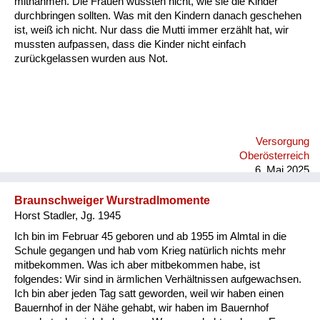
mitnahmen. Die Frauen wussten nicht, wie sie die Kinder
Versorgung
durchbringen sollten. Was mit den Kindern danach geschehen
ist, weiß ich nicht. Nur dass die Mutti immer erzählt hat, wir
Heimkehrer
mussten aufpassen, dass die Kinder nicht einfach
zurückgelassen wurden aus Not.
Fluchtgeschichten
Familiengeschichten
Schule und Ausbildung
Versorgung
Wiederaufbau und
Oberösterreich
Staatsvertrag
6. Mai 2025
Wohnen
Braunschweiger Wurstradlmomente
Horst Stadler, Jg. 1945
sonstiges
Ich bin im Februar 45 geboren und ab 1955 im Almtal in die
Schule gegangen und hab vom Krieg natürlich nichts mehr
mitbekommen. Was ich aber mitbekommen habe, ist
folgendes: Wir sind in ärmlichen Verhältnissen aufgewachsen.
Ich bin aber jeden Tag satt geworden, weil wir haben einen
Bauernhof in der Nähe gehabt, wir haben im Bauernhof