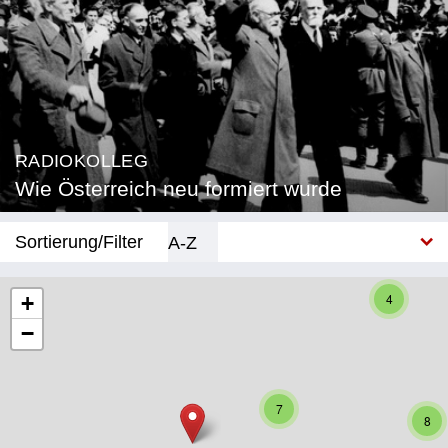
RADIOKOLLEG
Wie Österreich neu formiert wurde
Sortierung/Filter
A-Z
Neu
4
+
−
Bundesland
Burgenland
7
Kärnten
8