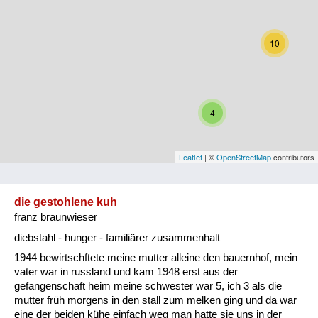
Niederösterreich
Oberösterreich
10
Salzburg
Steiermark
4
Tirol
Vorarlberg
Leaflet
| ©
OpenStreetMap
contributors
Wien
die gestohlene kuh
franz braunwieser
Kategorie
diebstahl - hunger - familiärer zusammenhalt
Besatzungsmächte
1944 bewirtschftete meine mutter alleine den bauernhof, mein
vater war in russland und kam 1948 erst aus der
Frauen, Mütter, Kinder
gefangenschaft heim meine schwester war 5, ich 3 als die
mutter früh morgens in den stall zum melken ging und da war
Versorgung
eine der beiden kühe einfach weg man hatte sie uns in der