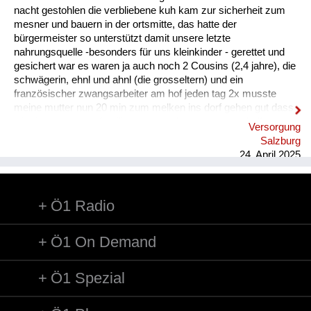
nacht gestohlen die verbliebene kuh kam zur sicherheit zum
Heimkehrer
mesner und bauern in der ortsmitte, das hatte der
bürgermeister so unterstützt damit unsere letzte
Fluchtgeschichten
nahrungsquelle -besonders für uns kleinkinder - gerettet und
gesichert war es waren ja auch noch 2 Cousins (2,4 jahre), die
Familiengeschichten
schwägerin, ehnl und ahnl (die grosseltern) und ein
französischer zwangsarbeiter am hof jeden tag 2x musste
Schule und Ausbildung
meine mutter nun 20 min zum melken ins dorf gehen gut dass
wir eine so grosse familie waren und zusammen geholfen
Versorgung
Wiederaufbau und
haben die väter waren im krieg die frauen mussten alles alleine
Salzburg
bewältigen
Staatsvertrag
24. April 2025
Wohnen
Ö1 Radio
sonstiges
Ö1 On Demand
Ö1 Spezial