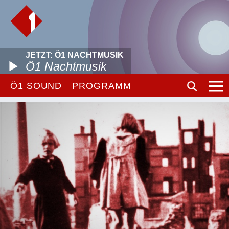
JETZT: Ö1 NACHTMUSIK
Ö1 Nachtmusik
Ö1 SOUND
PROGRAMM