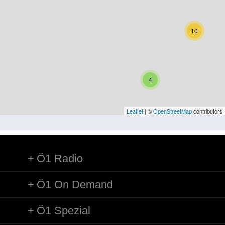
Niederösterreich
Oberösterreich
10
Salzburg
Steiermark
4
Tirol
Vorarlberg
Leaflet
| ©
OpenStreetMap
contributors
Wien
Ö1 Radio
Kategorie
Besatzungsmächte
Ö1 On Demand
Frauen, Mütter, Kinder
Ö1 Spezial
Versorgung