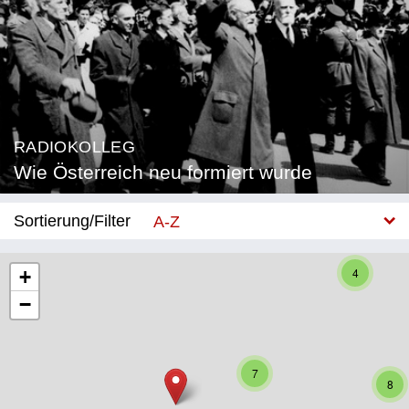
RADIOKOLLEG
Wie Österreich neu formiert wurde
Sortierung/Filter
A-Z
Neu
4
+
−
Bundesland
Burgenland
7
Kärnten
8