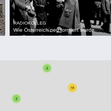
RADIOKOLLEG
Wie Österreich neu formiert wurde
2
19
3