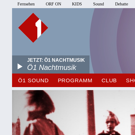
Fernsehen
ORF ON
KIDS
Sound
Debatte
JETZT: Ö1 NACHTMUSIK
Ö1 Nachtmusik
Ö1 SOUND
PROGRAMM
CLUB
SH