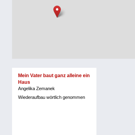
Steiermark
Fluchtgeschichten
Tirol
Familiengeschichten
Vorarlberg
Schule
und
Wien
Ausbildung
Wiederaufbau
und
Mein Vater baut ganz alleine ein
Staatsvertrag
Haus
Angelika Zemanek
Wohnen
Wiederaufbau wörtlich genommen
sonstiges