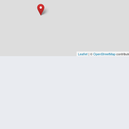
Leaflet
| ©
OpenStreetMap
contribut