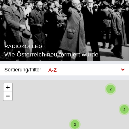
RADIOKOLLEG
Wie Österreich neu formiert wurde
Sortierung/Filter
A-Z
Neu
+
2
−
Bundesland
Burgenland
2
Kärnten
3