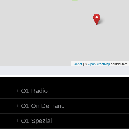
Niederösterreich
Oberösterreich
Salzburg
Steiermark
Tirol
Vorarlberg
Leaflet
| ©
OpenStreetMap
contributors
Wien
Ö1 Radio
Kategorie
Besatzungsmächte
Ö1 On Demand
Frauen, Mütter, Kinder
Ö1 Spezial
Versorgung