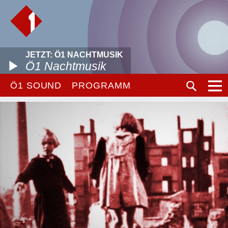
JETZT: Ö1 NACHTMUSIK
Ö1 Nachtmusik
Ö1 SOUND
PROGRAMM