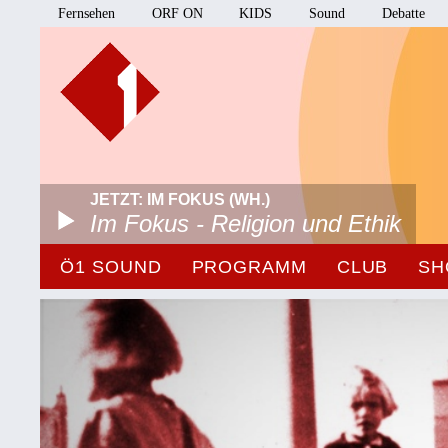
Fernsehen
ORF ON
KIDS
Sound
Debatte
JETZT: IM FOKUS (WH.)
Im Fokus - Religion und Ethik
Ö1 SOUND
PROGRAMM
CLUB
SH