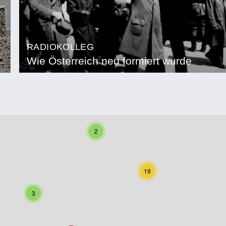
RADIOKOLLEG
Wie Österreich neu formiert wurde
2
19
3