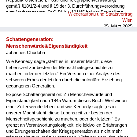
Republik Österreich, Post- und Telegraphenverwaltung)
gemäß §18/1/2-4 und § 19 der 3. Durchführungsverordnung
zum Verbotsgesetz, St.G.Bl. Nr. 131/45 bei der Beurteilung
Wiederaufbau und Staatsvertrag
des Technischen Telegrapheninspektors Roland Rosmanith in
Wien
XVI., Wilhelminenstr. 106 im Sinne des § 21 des
25. März 2025
Verfassungsgesetzes vom 8. 5. 1945 über das Verbot der
NSDAP (Verbotsgesetz), StGB1. 13/45 nach durchgeführter
Schattengeneration:
mündlicher Verhandlung festgestellt: Technischer
Menschenwürde&Eigenständigkeit
Telegrapheninspektor Roland Rosmanith bietet nach seinem
Johannes Chudoba
bisherigen Verhalten keine Gewähr dafür, daß er jederzeit
rückhaltlos für die unabhängige Republik Österr...
Wie Kennedy sagte „steht es in unserer Macht, diese
Lebenszeit zur besten der Menschheitsgeschichte zu
machen, oder der letzten.“ Ein Versuch einer Analyse des
schweren Erbes der letzten durch die autoritäre Erziehung
gegangenen Generation.
Exposé Schattengeneration: Zu Menschenwürde und
Eigenständigkeit nach 1945 Warum dieses Buch: Weil wir an
einer Zeitenwende leben, und wie Kennedy sagte „es in
unserer Macht steht, diese Lebenszeit zur besten der
Menschheitsgeschichte zu machen, oder der letzten.“ Es
grenzt an Verantwortungslosigkeit, die leidvollen Erfahrungen
und Errungenschaften der Kriegsgeneration als nicht mehr