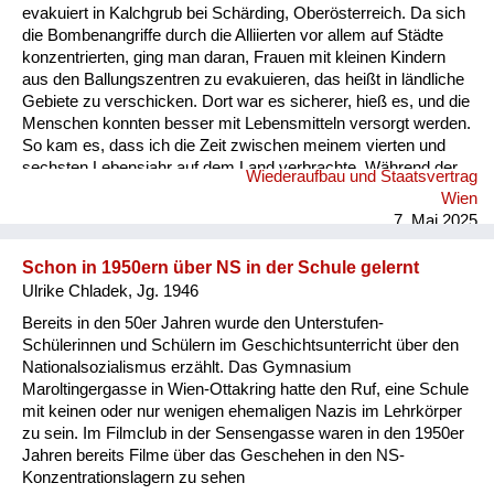
evakuiert in Kalchgrub bei Schärding, Oberösterreich. Da sich
die Bombenangriffe durch die Alliierten vor allem auf Städte
konzentrierten, ging man daran, Frauen mit kleinen Kindern
aus den Ballungszentren zu evakuieren, das heißt in ländliche
Gebiete zu verschicken. Dort war es sicherer, hieß es, und die
Menschen konnten besser mit Lebensmitteln versorgt werden.
So kam es, dass ich die Zeit zwischen meinem vierten und
sechsten Lebensjahr auf dem Land verbrachte. Während der
Wiederaufbau und Staatsvertrag
Zeit unserer Evakuierung fuhren wir einige Male nach Wien,
Wien
wo mir mulmig zumut war, wenn Erwachsene in Hektik
7. Mai 2025
gerieten, da Sirenen heulten und im Radio der Ruf des
Kuckucks ertönte, womit Tiefflieger angekündigt wurden. Dann
Schon in 1950ern über NS in der Schule gelernt
schnappte mich ein Familienmitgli...
Ulrike Chladek, Jg. 1946
Bereits in den 50er Jahren wurde den Unterstufen-
Schülerinnen und Schülern im Geschichtsunterricht über den
Nationalsozialismus erzählt. Das Gymnasium
Maroltingergasse in Wien-Ottakring hatte den Ruf, eine Schule
mit keinen oder nur wenigen ehemaligen Nazis im Lehrkörper
zu sein. Im Filmclub in der Sensengasse waren in den 1950er
Jahren bereits Filme über das Geschehen in den NS-
Konzentrationslagern zu sehen