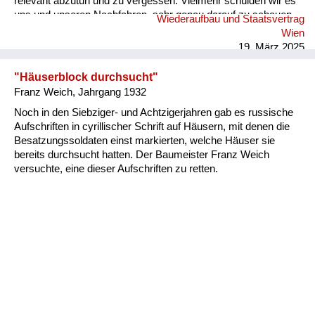
relevant abzutun und zu vergessen. Vielmehr schulden wir es
uns und unseren Nachfahren, sehr genau darauf zu schauen,
Wiederaufbau und Staatsvertrag
was von dem schweren Erbe der letzten durch die autoritäre
Wien
Erziehung gegangenen Generation wir weitertragen wollen,
19. März 2025
und wovon wir uns lösen und befreien wollen. Anliegen des
Buches: Die Lehren aus der Lebenserfahrung unserer
"Häuserblock durchsucht"
Elterngeneration zu ziehen und so aufzubereiten, dass sie für
Franz Weich, Jahrgang 1932
nachfolgende Generationen zugänglich werden. Im Namen
Noch in den Siebziger- und Achtzigerjahren gab es russische
freier, kritisch denkender Individuen und einer holistisch
Aufschriften in cyrillischer Schrift auf Häusern, mit denen die
gestaltenden, verantwortungsvoll handelnden Gesellschaft.
Besatzungssoldaten einst markierten, welche Häuser sie
Aufbau: Erzählstran...
bereits durchsucht hatten. Der Baumeister Franz Weich
versuchte, eine dieser Aufschriften zu retten.