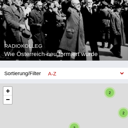
RADIOKOLLEG
Wie Österreich neu formiert wurde
Sortierung/Filter
A-Z
Neu
+
2
−
Bundesland
Burgenland
2
Kärnten
3