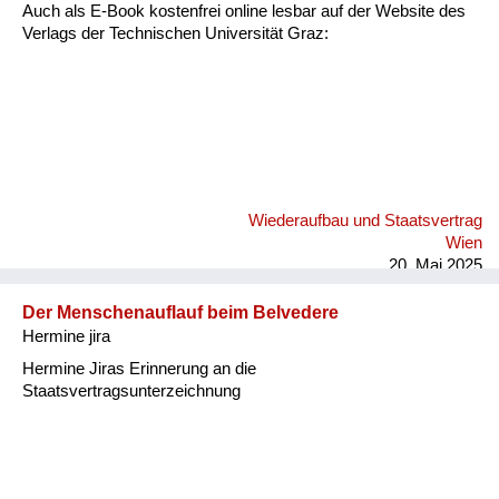
Versorgung
Auch als E-Book kostenfrei online lesbar auf der Website des
Verlags der Technischen Universität Graz:
Heimkehrer
Fluchtgeschichten
Familiengeschichten
Schule und Ausbildung
Wiederaufbau und Staatsvertrag
Wiederaufbau und
Wien
Staatsvertrag
20. Mai 2025
Wohnen
Der Menschenauflauf beim Belvedere
Hermine jira
sonstiges
Hermine Jiras Erinnerung an die
Staatsvertragsunterzeichnung