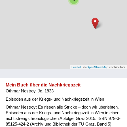
Niederösterreich
Oberösterreich
Salzburg
Steiermark
Tirol
Vorarlberg
Leaflet
| ©
OpenStreetMap
contributors
Wien
Mein Buch über die Nachkriegszeit
Othmar Nestroy, Jg. 1933
Kategorie
Episoden aus der Kriegs- und Nachkriegszeit in Wien
Besatzungsmächte
Othmar Nestroy: Es rissen alle Stricke – doch wir überlebten.
Episoden aus der Kriegs- und Nachkriegszeit in Wien in einer
Frauen, Mütter, Kinder
nicht streng chronologischen Abfolge, Graz 2015. ISBN 978-3-
85125-424-2 (Archiv und Bibliothek der TU Graz, Band 5)