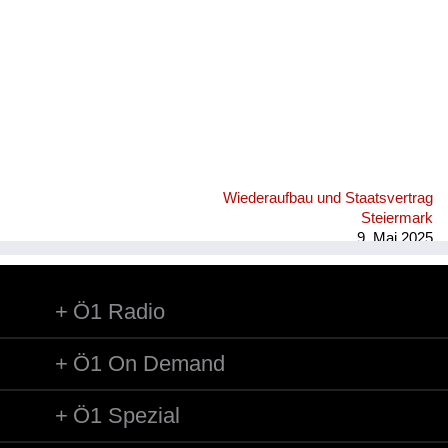
Versorgung
Heimkehrer
Fluchtgeschichten
Familiengeschichten
Schule und Ausbildung
Wiederaufbau und Staatsvertrag
Wiederaufbau und
Steiermark
Staatsvertrag
9. Mai 2025
Wohnen
Ö1 Radio
sonstiges
Ö1 On Demand
Ö1 Spezial