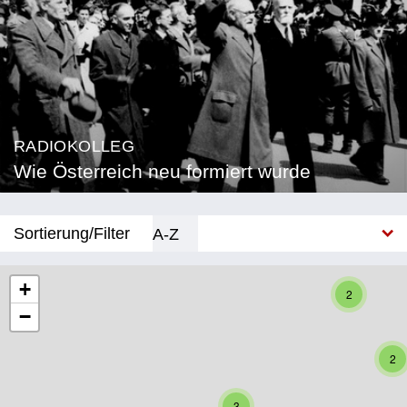
RADIOKOLLEG
Wie Österreich neu formiert wurde
Sortierung/Filter
A-Z
Neu
+
2
−
Bundesland
Burgenland
2
Kärnten
3