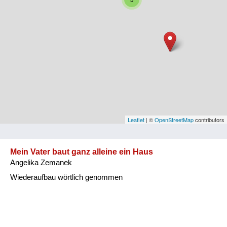
Niederösterreich
Oberösterreich
Salzburg
Steiermark
Tirol
Vorarlberg
Leaflet
| ©
OpenStreetMap
contributors
Wien
Mein Vater baut ganz alleine ein Haus
Angelika Zemanek
Kategorie
Wiederaufbau wörtlich genommen
Besatzungsmächte
Frauen, Mütter, Kinder