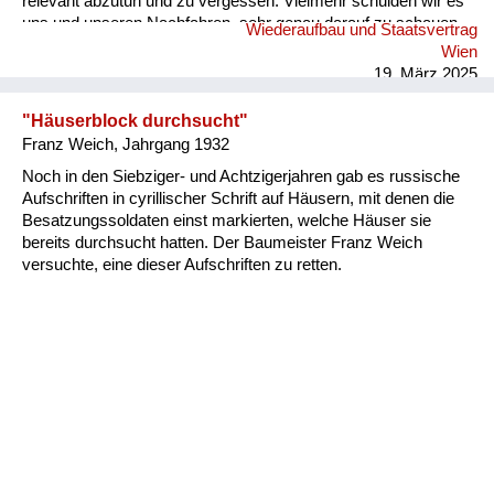
relevant abzutun und zu vergessen. Vielmehr schulden wir es
uns und unseren Nachfahren, sehr genau darauf zu schauen,
Wiederaufbau und Staatsvertrag
was von dem schweren Erbe der letzten durch die autoritäre
Wien
Erziehung gegangenen Generation wir weitertragen wollen,
19. März 2025
und wovon wir uns lösen und befreien wollen. Anliegen des
Buches: Die Lehren aus der Lebenserfahrung unserer
"Häuserblock durchsucht"
Elterngeneration zu ziehen und so aufzubereiten, dass sie für
Franz Weich, Jahrgang 1932
nachfolgende Generationen zugänglich werden. Im Namen
Noch in den Siebziger- und Achtzigerjahren gab es russische
freier, kritisch denkender Individuen und einer holistisch
Aufschriften in cyrillischer Schrift auf Häusern, mit denen die
gestaltenden, verantwortungsvoll handelnden Gesellschaft.
Besatzungssoldaten einst markierten, welche Häuser sie
Aufbau: Erzählstran...
bereits durchsucht hatten. Der Baumeister Franz Weich
versuchte, eine dieser Aufschriften zu retten.