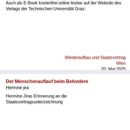
Versorgung
Auch als E-Book kostenfrei online lesbar auf der Website des
Verlags der Technischen Universität Graz:
Heimkehrer
Fluchtgeschichten
Familiengeschichten
Schule und Ausbildung
Wiederaufbau und Staatsvertrag
Wiederaufbau und
Wien
Staatsvertrag
20. Mai 2025
Wohnen
Der Menschenauflauf beim Belvedere
Hermine jira
sonstiges
Hermine Jiras Erinnerung an die
Staatsvertragsunterzeichnung