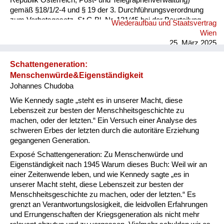
Republik Österreich, Post- und Telegraphenverwaltung)
gemäß §18/1/2-4 und § 19 der 3. Durchführungsverordnung
zum Verbotsgesetz, St.G.Bl. Nr. 131/45 bei der Beurteilung
Wiederaufbau und Staatsvertrag
des Technischen Telegrapheninspektors Roland Rosmanith in
Wien
XVI., Wilhelminenstr. 106 im Sinne des § 21 des
25. März 2025
Verfassungsgesetzes vom 8. 5. 1945 über das Verbot der
NSDAP (Verbotsgesetz), StGB1. 13/45 nach durchgeführter
Schattengeneration:
mündlicher Verhandlung festgestellt: Technischer
Menschenwürde&Eigenständigkeit
Telegrapheninspektor Roland Rosmanith bietet nach seinem
Johannes Chudoba
bisherigen Verhalten keine Gewähr dafür, daß er jederzeit
rückhaltlos für die unabhängige Republik Österr...
Wie Kennedy sagte „steht es in unserer Macht, diese
Lebenszeit zur besten der Menschheitsgeschichte zu
machen, oder der letzten.“ Ein Versuch einer Analyse des
schweren Erbes der letzten durch die autoritäre Erziehung
gegangenen Generation.
Exposé Schattengeneration: Zu Menschenwürde und
Eigenständigkeit nach 1945 Warum dieses Buch: Weil wir an
einer Zeitenwende leben, und wie Kennedy sagte „es in
unserer Macht steht, diese Lebenszeit zur besten der
Menschheitsgeschichte zu machen, oder der letzten.“ Es
grenzt an Verantwortungslosigkeit, die leidvollen Erfahrungen
und Errungenschaften der Kriegsgeneration als nicht mehr