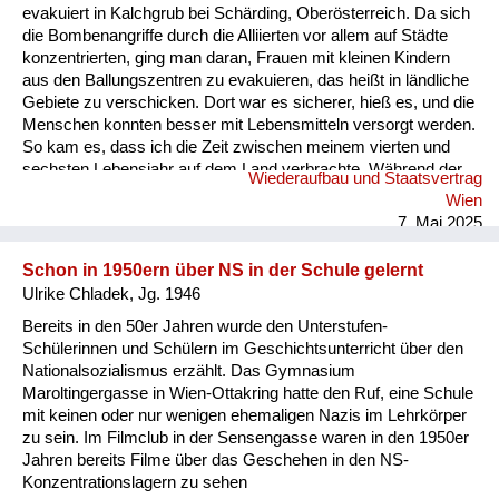
evakuiert in Kalchgrub bei Schärding, Oberösterreich. Da sich
die Bombenangriffe durch die Alliierten vor allem auf Städte
konzentrierten, ging man daran, Frauen mit kleinen Kindern
aus den Ballungszentren zu evakuieren, das heißt in ländliche
Gebiete zu verschicken. Dort war es sicherer, hieß es, und die
Menschen konnten besser mit Lebensmitteln versorgt werden.
So kam es, dass ich die Zeit zwischen meinem vierten und
sechsten Lebensjahr auf dem Land verbrachte. Während der
Wiederaufbau und Staatsvertrag
Zeit unserer Evakuierung fuhren wir einige Male nach Wien,
Wien
wo mir mulmig zumut war, wenn Erwachsene in Hektik
7. Mai 2025
gerieten, da Sirenen heulten und im Radio der Ruf des
Kuckucks ertönte, womit Tiefflieger angekündigt wurden. Dann
Schon in 1950ern über NS in der Schule gelernt
schnappte mich ein Familienmitgli...
Ulrike Chladek, Jg. 1946
Bereits in den 50er Jahren wurde den Unterstufen-
Schülerinnen und Schülern im Geschichtsunterricht über den
Nationalsozialismus erzählt. Das Gymnasium
Maroltingergasse in Wien-Ottakring hatte den Ruf, eine Schule
mit keinen oder nur wenigen ehemaligen Nazis im Lehrkörper
zu sein. Im Filmclub in der Sensengasse waren in den 1950er
Jahren bereits Filme über das Geschehen in den NS-
Konzentrationslagern zu sehen