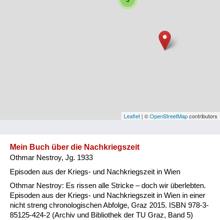
Niederösterreich
Oberösterreich
Salzburg
Steiermark
Tirol
Vorarlberg
Leaflet
| ©
OpenStreetMap
contributors
Wien
Mein Buch über die Nachkriegszeit
Othmar Nestroy, Jg. 1933
Kategorie
Episoden aus der Kriegs- und Nachkriegszeit in Wien
Besatzungsmächte
Othmar Nestroy: Es rissen alle Stricke – doch wir überlebten.
Episoden aus der Kriegs- und Nachkriegszeit in Wien in einer
Frauen, Mütter, Kinder
nicht streng chronologischen Abfolge, Graz 2015. ISBN 978-3-
85125-424-2 (Archiv und Bibliothek der TU Graz, Band 5)