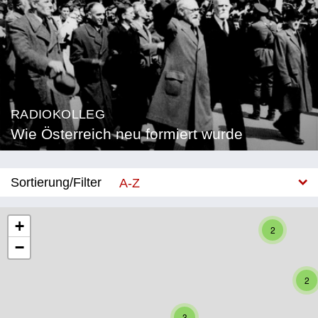
RADIOKOLLEG
Wie Österreich neu formiert wurde
Sortierung/Filter
A-Z
Neu
+
2
−
Bundesland
Burgenland
2
Kärnten
3