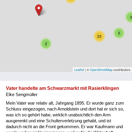
Niederösterreich
3
Oberösterreich
Salzburg
5
23
Steiermark
2
Tirol
Vorarlberg
Leaflet
| ©
OpenStreetMap
contributors
Wien
Vater handelte am Schwarzmarkt mit Rasierklingen
Elke Sengmüller
Kategorie
Mein Vater war relativ alt, Jahrgang 1895. Er wurde ganz zum
Besatzungsmächte
Schluss eingezogen, nach Arnoldstein und dort hat er sich so,
was ich so gehört habe, wirklich unabsichtlich den Arm
Frauen, Mütter, Kinder
ausgerenkt und eine Schulterverletzung gehabt, und ist
dadurch nicht an die Front gekommen. Er war Kaufmann und