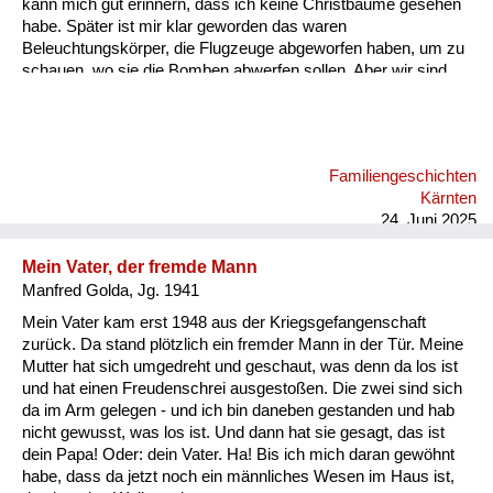
kann mich gut erinnern, dass ich keine Christbäume gesehen
habe. Später ist mir klar geworden das waren
Beleuchtungskörper, die Flugzeuge abgeworfen haben, um zu
schauen, wo sie die Bomben abwerfen sollen. Aber wir sind
dann sehr schnell in den Keller gegangen. Wir hatten einen
Keller, den mein Vater abgestützt hat, damit er nicht einbricht,
falls eine Bombe aufs Haus fällt. Ich kann mich an die Bombe,
die in unser Haus gefallen ist, nicht erinnern. Aber daran, wie
Familiengeschichten
wir aus dem Keller rausgegangen sind. Es hat einen
Kärnten
Kellerausgang gegeben, in den Garten und der war voller
24. Juni 2025
Schutt. A...
Mein Vater, der fremde Mann
Manfred Golda, Jg. 1941
Mein Vater kam erst 1948 aus der Kriegsgefangenschaft
zurück. Da stand plötzlich ein fremder Mann in der Tür. Meine
Mutter hat sich umgedreht und geschaut, was denn da los ist
und hat einen Freudenschrei ausgestoßen. Die zwei sind sich
da im Arm gelegen - und ich bin daneben gestanden und hab
nicht gewusst, was los ist. Und dann hat sie gesagt, das ist
dein Papa! Oder: dein Vater. Ha! Bis ich mich daran gewöhnt
habe, dass da jetzt noch ein männliches Wesen im Haus ist,