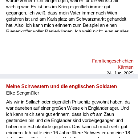
wurde vorher nicht eingezogen, weil er für die Wirtschaft
Versorgung
wichtig war. Es ist uns im Krieg eigentlich immer gut
gegangen. Ich weiß, dass mein Vater immer nach Wien
Heimkehrer
gefahren ist und am Karlsplatz am Schwarzmarkt gehandelt
hat. Also, ich kann mich erinnern zum Beispiel an einen
Fluchtgeschichten
Riesenkoffer voller Rasierklingen. Ich weiß nicht, was er alles
gehandelt hat, aber an die Rasierklingen kann ich mich
Familiengeschichten
erinnern. Ich glaube, das war etwas sehr Wertvolles damals.
Schule und Ausbildung
Familiengeschichten
Wiederaufbau und
Kärnten
Staatsvertrag
24. Juni 2025
Wohnen
Meine Schwestern und die englischen Soldaten
Elke Sengmüller
sonstiges
Als wir in Sallach oder eigentlich Pritschitz gewohnt haben, da
war daneben auf einer großen Wiese ein Engländerlager. Und
ich kann mich sehr gut erinnern, dass ich oft am Zaun
gestanden bin und die Engländer sind vorbeigegangen und
haben mir Schokolade gegeben. Das kann ich mich sehr gut
erinnern. Ich hatte eine 16 Jahre ältere Schwester und eine 18