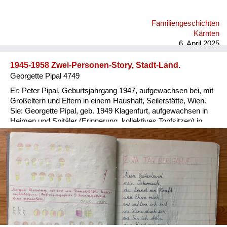
Familiengeschichten
Kärnten
6. April 2025
1945-1958 Zwei-Personen-Story, Stadt-Land.
Georgette Pipal 4749
Er: Peter Pipal, Geburtsjahrgang 1947, aufgewachsen bei, mit
Großeltern und Eltern in einem Haushalt, Seilerstätte, Wien.
Sie: Georgette Pipal, geb. 1949 Klagenfurt, aufgewachsen in
Heimen und Spitäler (Erinnerung, kollektives Topfsitzen) in
Wien und NÖ, 1954/56 Adoptivfamilie. Er: Ein wohlbehütetes,
wohlgenährtes, übergewichtiges Kind; die Meinung der
abgemagerten Groß-Eltern, man braucht Reserven für alle
Fälle. Sie: 1951 abgenommenes, abgegebenes
Besatzungskind (Vater Brite, Mutter Deutsche in Ö.), in
Kinder-übernahmestelle der Stadt Wien, Lustkandelgasse
gelandet; Eltern und Adoption unbekannt; nach später
Recherche via Jugendamt Wien 1997 und Rotes Kreuz 2014
Daten zur eigenen Person erhalten. Er: Als Kind striktes
Verbot, wegen Verletzungsgefahr, Gebäuderuinen zu betreten;