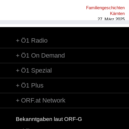
im Hof Seilerstätte 8 wurde Federball gespielt, im Winter
Familiengeschichten
gerodelt, auch im nahen Stadtpark; on top im Wohnhaus
Kärnten
wurden Hühner und Hasen gehalten, das Nebenhaus war eine
27. März 2025
Ruine, im Wohnblock gab es eine ...
Ö1 Radio
Ö1 On Demand
Ö1 Spezial
Ö1 Plus
ORF.at Network
Bekanntgaben laut ORF-G