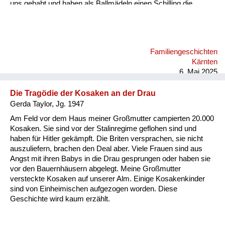
uns gehabt und haben als Ballmädeln einen Schilling die
Stunde, dann zwei Schilling zu zweit. Dann sind wir jeden Tag
ins Kino oder Eis essen gegangen, wir zwei Fratzen, statt
unser geringes Einkommen aufzubessern. Ich habe am
Bacherl Neunäugel mit der Hand gefischt. Wir Kinder hatten
Familiengeschichten
ein freies Leben damals in Velden. An den Vater haben wir nur
Kärnten
hie und da gedacht. Kommt er vielleicht doch wieder...
6. Mai 2025
Die Tragödie der Kosaken an der Drau
Gerda Taylor, Jg. 1947
Am Feld vor dem Haus meiner Großmutter campierten 20.000
Kosaken. Sie sind vor der Stalinregime geflohen sind und
haben für Hitler gekämpft. Die Briten versprachen, sie nicht
auszuliefern, brachen den Deal aber. Viele Frauen sind aus
Angst mit ihren Babys in die Drau gesprungen oder haben sie
vor den Bauernhäusern abgelegt. Meine Großmutter
versteckte Kosaken auf unserer Alm. Einige Kosakenkinder
sind von Einheimischen aufgezogen worden. Diese
Geschichte wird kaum erzählt.