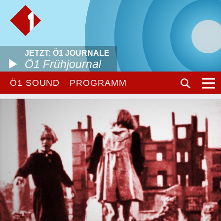
JETZT: Ö1 JOURNALE
Ö1 Frühjournal
Ö1 SOUND
PROGRAMM