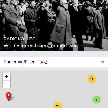
RADIOKOLLEG
Wie Österreich neu formiert wurde
Sortierung/Filter
A-Z
Neu
+
11
−
Bundesland
Burgenland
8
Kärnten
27