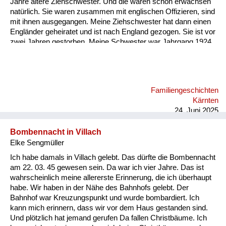
Jahre ältere Ziehschwester. Und die waren schon erwachsen
natürlich. Sie waren zusammen mit englischen Offizieren, sind
mit ihnen ausgegangen. Meine Ziehschwester hat dann einen
Engländer geheiratet und ist nach England gezogen. Sie ist vor
zwei Jahren gestorben. Meine Schwester war Jahrgang 1924,
die war auch verlobt mit einem englischen Offizier. Aber meine
Eltern haben ihr verboten zu heiraten. Das ist damals noch
möglich gewesen.
Familiengeschichten
Kärnten
24. Juni 2025
Bombennacht in Villach
Elke Sengmüller
Ich habe damals in Villach gelebt. Das dürfte die Bombennacht
am 22. 03. 45 gewesen sein. Da war ich vier Jahre. Das ist
wahrscheinlich meine allererste Erinnerung, die ich überhaupt
habe. Wir haben in der Nähe des Bahnhofs gelebt. Der
Bahnhof war Kreuzungspunkt und wurde bombardiert. Ich
kann mich erinnern, dass wir vor dem Haus gestanden sind.
Und plötzlich hat jemand gerufen Da fallen Christbäume. Ich