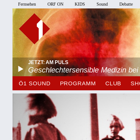
Fernsehen
ORF ON
KIDS
Sound
Debatte
JETZT: AM PULS
Geschlechtersensible Medizin be
Ö1 SOUND
PROGRAMM
CLUB
SH