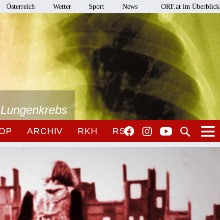
Österreich
Wetter
Sport
News
ORF.at im Überblick
i Lungenkrebs
OP
ARCHIV
RKH
RSO