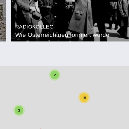
RADIOKOLLEG
Wie Österreich neu formiert wurde
2
19
3