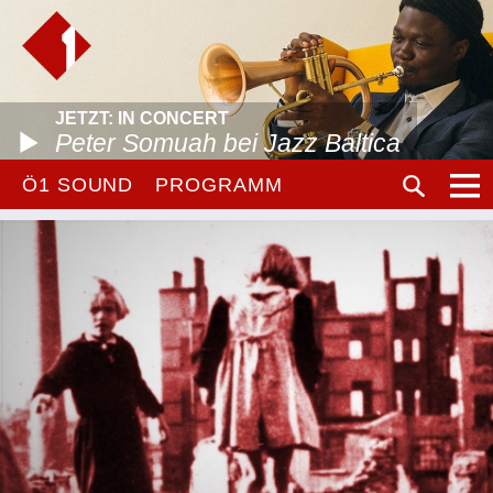
JETZT: IN CONCERT
Peter Somuah bei Jazz Baltica
Ö1 SOUND
PROGRAMM