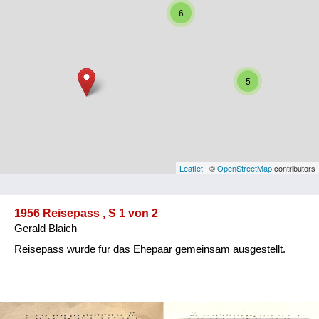
6
Niederösterreich
Oberösterreich
Salzburg
5
Steiermark
Tirol
Vorarlberg
Leaflet
| ©
OpenStreetMap
contributors
Wien
1956 Reisepass , S 1 von 2
Gerald Blaich
Kategorie
Reisepass wurde für das Ehepaar gemeinsam ausgestellt.
Besatzungsmächte
Frauen, Mütter, Kinder