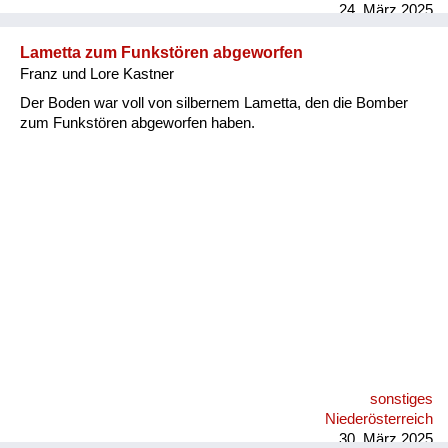
sehr schnell angefreundet. Eine der Blödheiten meiner Mutter
24. März 2025
und meiner Schwester war, dass sie überall gesagt haben,
dass wir jüdisch waren. Das mit dem Judenstempel war nur,
Lametta zum Funkstören abgeworfen
weil meine Schwester in die Schule gegangen ist und,
Franz und Lore Kastner
masochistischer weise mit dem Lehrer gesprochen hat. Das
hat sie auch gemacht bei meiner Lehrfrau in der Schneiderei
Der Boden war voll von silbernem Lametta, den die Bomber
und auch...
zum Funkstören abgeworfen haben.
sonstiges
Niederösterreich
30. März 2025