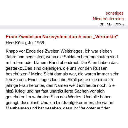
Kommandostelle in der Hauptstraße unten und hat gebrüllt,
was gegangen ist, hat einem Unteroffizier alle Ehre gemacht: „
sonstiges
Die Russen sind da!“ und „Kommandatura“. Und tatsächlich
Niederösterreich
sind in den meisten Fällen Minuten nachher ist ein Wagen
20. Mai 2025
gekommen und hat die...
Erste Zweifel am Nazisystem durch eine „Verrückte“
Herr König, Jg. 1938
Knapp vor Ende des Zweiten Weltkrieges, ich war sieben
Jahre und begeistert, wenn die Soldaten herumgelaufen sind
mit rotem oder blauem Band obendrauf. Die Alten haben das
gestärkt: „Das sind diejenigen, die uns vor den Russen
beschützen.“ Meine Sicht damals war, die waren immer sehr
lieb zu uns. Eines Tages lauft die Skallgasse eine circa 25-
jährige Frau herunter, den Namen weiß ich heute noch. Sie
hieß Kriegl und hat fast unartikulierte Sachen vor sich
geschrien. Im wahrsten Sinn des Wortes. Und alle haben
gesagt, die spinnt. Und ich bin draufgekommen, die war in
Mauthausen und hat gesehen, dass ihr Verlobter auf der
Steinstiege, der bekannten, also praktisch zu Tode gebracht
wurde und wollte das irgendjemandem mitteilen. Und damals,
mit meiner sieben Jahren, ist mir gekommen der Gedanke, da