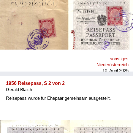
Versorgung
Heimkehrer
Fluchtgeschichten
Familiengeschichten
Schule und Ausbildung
sonstiges
Wiederaufbau und
Niederösterreich
Staatsvertrag
10. April 2025
Wohnen
1956 Reisepass, S 2 von 2
Gerald Blaich
sonstiges
Reisepass wurde für Ehepaar gemeinsam ausgestellt.