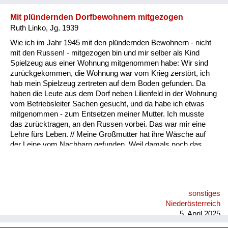
Mit plündernden Dorfbewohnern mitgezogen
Ruth Linko, Jg. 1939
Wie ich im Jahr 1945 mit den plündernden Bewohnern - nicht
mit den Russen! - mitgezogen bin und mir selber als Kind
Spielzeug aus einer Wohnung mitgenommen habe: Wir sind
zurückgekommen, die Wohnung war vom Krieg zerstört, ich
hab mein Spielzeug zertreten auf dem Boden gefunden. Da
haben die Leute aus dem Dorf neben Lilienfeld in der Wohnung
vom Betriebsleiter Sachen gesucht, und da habe ich etwas
mitgenommen - zum Entsetzen meiner Mutter. Ich musste
das zurücktragen, an den Russen vorbei. Das war mir eine
Lehre fürs Leben. // Meine Großmutter hat ihre Wäsche auf
der Leine vom Nachbarn gefunden. Weil damals noch das
Monogramm in Wäschestücken drinnen war, hat sie einfach
die Wäsche von der Leine runtergenommen und hat gesagt,
das ist meine. Also durchaus nicht nur die Fremden, auch die
eigenen Leute sind durch den Ort gezogen und haben
sonstiges
mitgenommen, was sie gebraucht haben.
Niederösterreich
5. April 2025