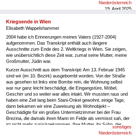
Niederösterreich
19. April 2025
Kriegsende in Wien
Elisabeth Wappelshammer
2004 habe ich Erinnerungen meines Vaters (1927-2004)
aufgenommen. Das Transkript enthält auch längere
Ausschnitte zum Ende des 2. Weltkriegs in Wien. Sie zeigen,
wie unübersichtlich diese Zeit war, zumal seine Mutter, meine
Großmutter, Jüdin war.
Kurzer Ausschnitt aus dem Transkript: Am 13. Februar 1945
sind wir (im 10. Bezirk) ausgebombt worden. Von der Straße
aus gesehen ist links eine Bombe rein, die Wohnung selbst
war nur ganz leicht beschädigt, die Eingangstüre, Möbel,
Geschirr und so weiter war alles intakt. Wir mussten raus und
haben eine Zeit lang beim Stani-Onkel gewohnt, einige Tage,
dann bekamen wir eine Zuweisung als Wohnobjekt –
Geschädigte für ein großes Untermietzimmer bei der Frau
Brezina, die damals ihren Mann im Felde als vermisst sah, der
ist nicht mehr zurückgekommen. Ihre Mutter, ihr Sohn, der
sonstiges
Walter, der ein, zwei Jahre jünger war als ich, wir haben uns
Niederösterreich