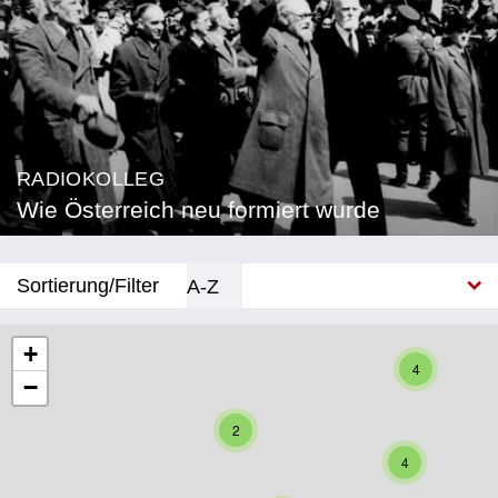
RADIOKOLLEG
Wie Österreich neu formiert wurde
Sortierung/Filter
A-Z
Neu
+
4
−
Bundesland
2
Burgenland
4
Kärnten