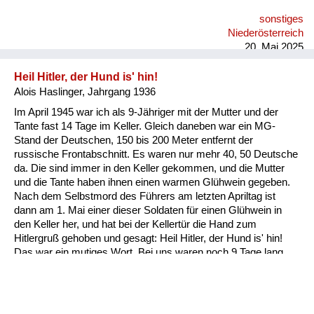
muss in dem System was falsch sein. Und da sind erste
sonstiges
Zweifel bei mir gewachsen.
Niederösterreich
20. Mai 2025
Heil Hitler, der Hund is' hin!
Alois Haslinger, Jahrgang 1936
Im April 1945 war ich als 9-Jähriger mit der Mutter und der
Tante fast 14 Tage im Keller. Gleich daneben war ein MG-
Stand der Deutschen, 150 bis 200 Meter entfernt der
russische Frontabschnitt. Es waren nur mehr 40, 50 Deutsche
da. Die sind immer in den Keller gekommen, und die Mutter
und die Tante haben ihnen einen warmen Glühwein gegeben.
Nach dem Selbstmord des Führers am letzten Apriltag ist
dann am 1. Mai einer dieser Soldaten für einen Glühwein in
den Keller her, und hat bei der Kellertür die Hand zum
Hitlergruß gehoben und gesagt: Heil Hitler, der Hund is' hin!
Das war ein mutiges Wort. Bei uns waren noch 9 Tage lang
Kampfhandlungen, er hätte sofort wegen Wehrkraftzersetzung
erschossen werden können. Ein Steirer war es, das weiß ich
noch, dieses herbe Männergesicht, mit Stahlhelm ist er da
gestanden..