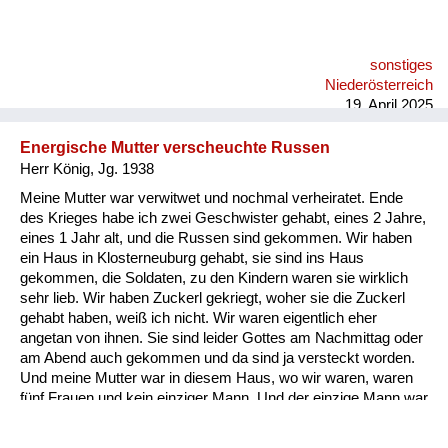
sonstiges
Niederösterreich
19. April 2025
Energische Mutter verscheuchte Russen
Herr König, Jg. 1938
Meine Mutter war verwitwet und nochmal verheiratet. Ende
des Krieges habe ich zwei Geschwister gehabt, eines 2 Jahre,
eines 1 Jahr alt, und die Russen sind gekommen. Wir haben
ein Haus in Klosterneuburg gehabt, sie sind ins Haus
gekommen, die Soldaten, zu den Kindern waren sie wirklich
sehr lieb. Wir haben Zuckerl gekriegt, woher sie die Zuckerl
gehabt haben, weiß ich nicht. Wir waren eigentlich eher
angetan von ihnen. Sie sind leider Gottes am Nachmittag oder
am Abend auch gekommen und da sind ja versteckt worden.
Und meine Mutter war in diesem Haus, wo wir waren, waren
fünf Frauen und kein einziger Mann. Und der einzige Mann war
meine Mutter. Und wenn die gekommen sind, hat sie das
Fenster aufgerissen. 200 Meter von uns war eine