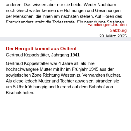
anderen. Das wissen aber nur sie beide. Weder Nachbarn
noch Geschwister kennen die Hoffnungen und Gesinnungen
der Menschen, die ihnen am nächsten stehen. Auf Hören des
Fremdsenders steht die Todesstrafe. Ein paar dünne Strähnen
Familiengeschichten
verraten, dass unter Marias Kopftuch ihr Haar schwarz ist. Es
Salzburg
knistert. Im Ofen. In der Luft. Das Radio. Die letzten trockenen
28. März 2025
Äste. Die Frage nach dem Endsieg. Mari...
Der Herrgott kommt aus Osttirol
Gertraud Koppelstätter, Jahrgang 1941
Gertraud Koppelstätter war 4 Jahre alt, als ihre
hochschwangere Mutter mit ihr im Frühjahr 1945 aus der
sowjetischen Zone Richtung Westen zu Verwandten flüchtet.
Als diese jedoch Mutter und Tochter abweisen, stranden sie
um 5 Uhr früh hungrig und frierend auf dem Bahnhof von
Bischofshofen.