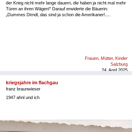
Versorgung
der Krieg nicht mehr lange dauern, die haben ja nicht mal mehr
Türen an ihren Wägen!“ Darauf erwiderte die Bäuerin:
Heimkehrer
„Dummes Dirndl, das sind ja schon die Amerikaner!….
Fluchtgeschichten
Familiengeschichten
Schule und Ausbildung
Frauen, Mütter, Kinder
Wiederaufbau und
Salzburg
Staatsvertrag
24. April 2025
Wohnen
kriegsjahre im flachgau
franz braunwieser
sonstiges
1947 ahnl und ich