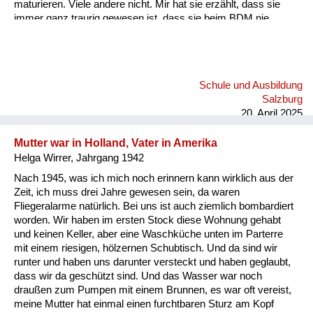
maturieren. Viele andere nicht. Mir hat sie erzählt, dass sie
immer ganz traurig gewesen ist, dass sie beim BDM nie
hierarchisch aufgestiegen war, sondern immer nur ein ganz
gewöhnliches BDM-Mädchen geblieben ist, obwohl sie so
eifrig war und so gut gesungen hat und so gute Sportlerin war.
Im Endeffekt hat sich aber herausgestellt, dass die aktiven
Schule und Ausbildung
BDM-Mädchen zu jener Zeit noch nicht maturieren durften,
Salzburg
sondern nur die, die eine unbedeutende Rolle im BDM gespielt
20. April 2025
hatten. (..) Nach i...
Mutter war in Holland, Vater in Amerika
Helga Wirrer, Jahrgang 1942
Nach 1945, was ich mich noch erinnern kann wirklich aus der
Zeit, ich muss drei Jahre gewesen sein, da waren
Fliegeralarme natürlich. Bei uns ist auch ziemlich bombardiert
worden. Wir haben im ersten Stock diese Wohnung gehabt
und keinen Keller, aber eine Waschküche unten im Parterre
mit einem riesigen, hölzernen Schubtisch. Und da sind wir
runter und haben uns darunter versteckt und haben geglaubt,
dass wir da geschützt sind. Und das Wasser war noch
draußen zum Pumpen mit einem Brunnen, es war oft vereist,
meine Mutter hat einmal einen furchtbaren Sturz am Kopf