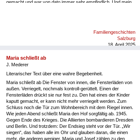
gemacht und war von dato immer sehr empfindlich. Und mein
Vater war in Kriegsgefangenschaft. Zum Glück bei den
Amerikanern, muss man sagen. Dort ist es ihm gar nicht
schlecht gegangen. Er hat ein sehr musisches Talent gehabt
(...). Meine Mutter war in Holland zehn Jahre lang, weil sie da
Familiengeschichten
bei uns keine Stellung gekriegt hat. Sie ist geboren in einer
Salzburg
Familie mit zwölf Kindern, am Land in Oberösterreich. Sie war
18. April 2025
bei den Äl...
Maria schließt ab
J. Mederer
Literarischer Text über eine wahre Begebenheit.
Maria schließt ab Die Fenster von innen, die Fensterläden von
außen. Verriegelt, nochmals kontroll-gerüttelt. Einen der
Fensterläden drückt sie nur fest zu. Den hat eines der Kinder
kaputt gemacht, er kann nicht mehr verriegelt werden. Zum
Schluss noch die Tür zum Wohnbereich mit dem Riegel innen.
Wie jeden Abend schließt Maria den Hof sorgfältig ab. 1945.
Gegen Ende des Krieges. Die Alliierten bombardieren Dresden
und Berlin. Und trotzdem: Der Endsieg steht vor der Tür. „Wir
siegen“, das haben alle im Ohr und glauben daran, die einen
mehr, die anderen weniger. Maria und Josef zählen zu den