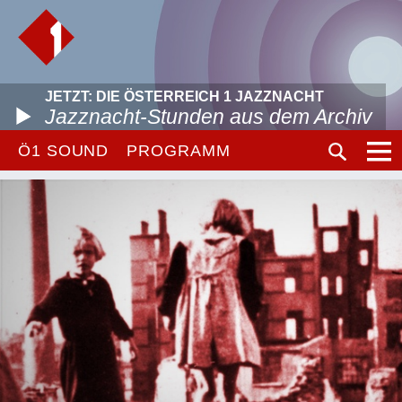
JETZT: DIE ÖSTERREICH 1 JAZZNACHT
Jazznacht-Stunden aus dem Archiv
Ö1 SOUND
PROGRAMM