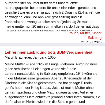
bürgermeister so unterstützt damit unsere letzte
nahrungsquelle -besonders für uns kleinkinder - gerettet und
gesichert war es waren ja auch noch 2 Cousins (2,4 jahre), die
schwägerin, ehnl und ahnl (die grosseltern) und ein
französischer zwangsarbeiter am hof jeden tag 2x musste
meine mutter nun 20 min zum melken ins dorf gehen gut dass
wir eine so grosse familie waren und zusammen geholfen
Frauen, Mütter, Kinder
haben die väter waren im krieg die frauen mussten alles alleine
Salzburg
bewältigen
24. April 2025
Lehrerinnenausbildung trotz BDM-Vergangenheit
Margit Brauneder, Jahrgang 1955
Meine Mutter wurde 1926 im Lungau geboren. Aufgrund ihrer
guten schulischen Leistungen wurde sie für die
Lehrerinnenausbildung in Salzburg empfohlen. 1945 wäre sie
in der Maturaklasse gewesen. Aber zu Kriegsende ist der
Direktor in die Klasse gekommen und hat gesagt: Dirndln,
geht's hoam, der Krieg ist aus. Jetzt ist meine Mutter ohne
Lehramtsprüfung und ohne Matura dagestanden. Auf einer
ausgehängten Liste entdeckte jemand später ihren Namen, sie
durfte also im Herbst wieder in die Schule gehen und