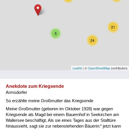
Niederösterreich
Oberösterreich
21
Salzburg
5
24
Steiermark
Tirol
Vorarlberg
Leaflet
| ©
OpenStreetMap
contributors
Wien
Anekdote zum Kriegsende
Armsdorfer
Kategorie
So erzählte meine Großmutter das Kriegsende
Besatzungsmächte
Meine Großmutter (geboren im Oktober 1928) war gegen
Kriegsende als Magd bei einem Bauernhof in Seekirchen am
Frauen, Mütter, Kinder
Wallersee beschäftigt. Als sie eines Tages aus der Stalltüre
hinaussieht, sagt sie zur nebenstehenden Bäuerin:“ jetzt kann