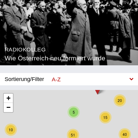
RADIOKOLLEG
Wie Österreich neu formiert wurde
Sortierung/Filter
A-Z
Neu
+
20
−
Bundesland
5
15
Burgenland
10
Kärnten
40
51