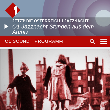
JETZT: DIE ÖSTERREICH 1 JAZZNACHT
Ö1 Jazznacht-Stunden aus dem
Archiv
Ö1 SOUND
PROGRAMM