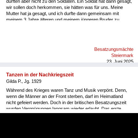
durften aber nicht zu den Soldaten. Ein Soldat hat dann gesagt,
wir sollen doch herkommen, sie hätten was für uns. Meine
Mutter hat ja gesagt, und ich durfte dann gemeinsam mit
meinem 3 Jahre älteren und meinem jüngeren Bruder zu
diesen Soldaten hingehen. Die haben uns ein Stück
Schokolade gegeben und einen Cheddar Käse. Da habe ich
das erste Mal so einen Käse gegessen. Der hat so gut
geschmeckt! Später habe ich mir dann in Wien einen Cheddar
Besatzungsmächte
Käse gekauft, und der war so grauslich...
Steiermark
23. Juni 2025
Tanzen in der Nachkriegszeit
Gilda P., Jg. 1929
Während des Krieges waren Tanz und Musik verpönt. Denn,
wenn die Männer an der Front sterben, darf im Heimatland
nicht gefeiert werden. Doch in der britischen Besatzungszeit
wurden Vergnügungen langsam wieder erlaubt. Das erste
Tanzfest an das Gilda sich erinnert, war ein Faschingsball. Da
erschienen die Menschen sogar verkleidet. Nur
Gesichtsmasken hatten die Briten verboten. Sie wollten, dass
jeder identifizierbar bleibt.