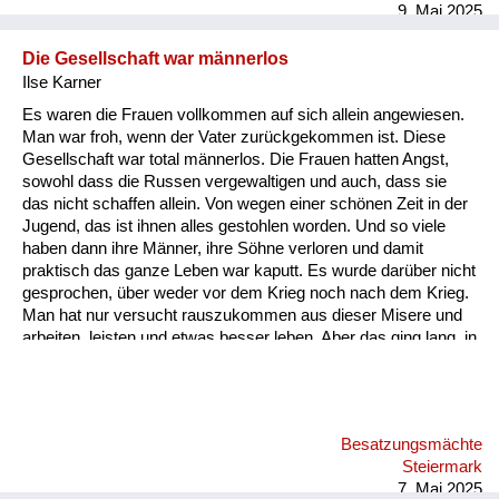
9. Mai 2025
Die Gesellschaft war männerlos
Ilse Karner
Es waren die Frauen vollkommen auf sich allein angewiesen.
Man war froh, wenn der Vater zurückgekommen ist. Diese
Gesellschaft war total männerlos. Die Frauen hatten Angst,
sowohl dass die Russen vergewaltigen und auch, dass sie
das nicht schaffen allein. Von wegen einer schönen Zeit in der
Jugend, das ist ihnen alles gestohlen worden. Und so viele
haben dann ihre Männer, ihre Söhne verloren und damit
praktisch das ganze Leben war kaputt. Es wurde darüber nicht
gesprochen, über weder vor dem Krieg noch nach dem Krieg.
Man hat nur versucht rauszukommen aus dieser Misere und
arbeiten, leisten und etwas besser leben. Aber das ging lang, in
langsamen Schritten. Man hat jetzt schon so lang für eine
Aufarbeitung gebraucht, deswegen rufe ich auch an ich freue
mich, dass das gemacht wird für die nächsten Generationen,
weil die heutige kann sich ja gar nicht vorstellen, was das für
Besatzungsmächte
ein Elend war. Wenn Fliegeralarm sind wir durch die Straßen
Steiermark
bis zum Schlossbergstollen gerannt. Meine Perso...
7. Mai 2025