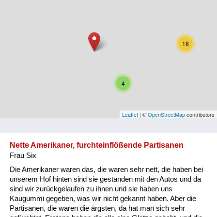
Niederösterreich
Oberösterreich
18
Salzburg
Steiermark
4
Tirol
Vorarlberg
Leaflet
| ©
OpenStreetMap
contributors
Wien
Nette Amerikaner, furchteinflößende Partisanen
Frau Six
Kategorie
Die Amerikaner waren das, die waren sehr nett, die haben bei
Besatzungsmächte
unserem Hof hinten sind sie gestanden mit den Autos und da
sind wir zurückgelaufen zu ihnen und sie haben uns
Frauen, Mütter, Kinder
Kaugummi gegeben, was wir nicht gekannt haben. Aber die
Partisanen, die waren die ärgsten, da hat man sich sehr