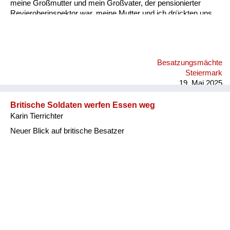
meine Großmutter und mein Großvater, der pensionierter
Revieroberinspektor war, meine Mutter und ich drückten uns
an die Wand. Er saß da, schlug mit der Faust auf den Tisch
und brüllte „Wodka, Wodka“! Meine Großmutter und Mutter
sagten immer wieder, sie hätten keinen, er wiederum brüllte
wieder „Wodka“! Ich dachte mir, dass das komisch war, geh
Besatzungsmächte
dann mit einem Glas zum Wasserhahn, fülle es mit Wasser
Steiermark
und stelle es vor ihn hin. Er hat so zu lachen begonnen,
19. Mai 2025
schall...
Britische Soldaten werfen Essen weg
Karin Tierrichter
Neuer Blick auf britische Besatzer