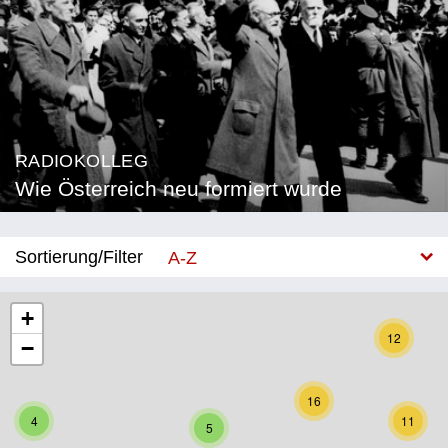
RADIOKOLLEG
Wie Österreich neu formiert wurde
Sortierung/Filter
A-Z
Neu
+
12
−
Bundesland
Burgenland
16
4
11
5
Kärnten