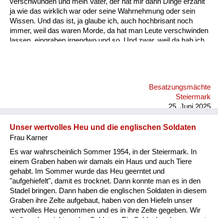
verschwunden und mein Vater, der hat mir dann Dinge erzählt
ja wie das wirklich war oder seine Wahrnehmung oder sein
Wissen. Und das ist, ja glaube ich, auch hochbrisant noch
immer, weil das waren Morde, da hat man Leute verschwinden
lassen, eingraben irgendwo und so. Und zwar, weil da hab ich
den Zettel, das ist vielleicht eines der haarsträubendsten
Erzählungen. Das waren im Hochwechselgebiet, Seppling-
Karndorf; da sind die Russen plündern gekommen, mehrere
und die haben sich da aufgeteilt bei den Bauern und bei dem
Besatzungsmächte
Seppling-Karndorf haben sich die Bauern dann getroffen, weil
Steiermark
er war der der höchstgelegene Bauernhof, am nächs...
25. Juni 2025
Unser wertvolles Heu und die englischen Soldaten
Frau Karner
Es war wahrscheinlich Sommer 1954, in der Steiermark. In
einem Graben haben wir damals ein Haus und auch Tiere
gehabt. Im Sommer wurde das Heu geerntet und
"aufgehiefelt", damit es trocknet. Dann konnte man es in den
Stadel bringen. Dann haben die englischen Soldaten in diesem
Graben ihre Zelte aufgebaut, haben von den Hiefeln unser
wertvolles Heu genommen und es in ihre Zelte gegeben. Wir