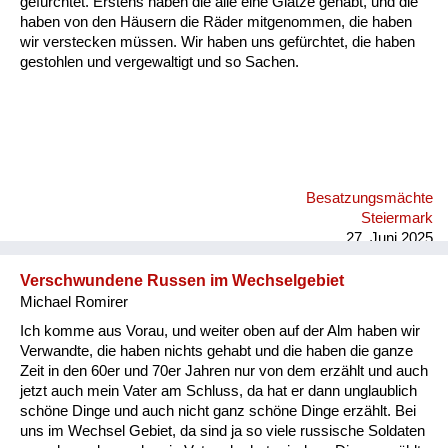
gefürchtet. Erstens haben die alle eine Glatze gehabt, und die
Versorgung
haben von den Häusern die Räder mitgenommen, die haben
wir verstecken müssen. Wir haben uns gefürchtet, die haben
Heimkehrer
gestohlen und vergewaltigt und so Sachen.
Fluchtgeschichten
Familiengeschichten
Schule und Ausbildung
Besatzungsmächte
Wiederaufbau und
Steiermark
Staatsvertrag
27. Juni 2025
Wohnen
Verschwundene Russen im Wechselgebiet
Michael Romirer
sonstiges
Ich komme aus Vorau, und weiter oben auf der Alm haben wir
Verwandte, die haben nichts gehabt und die haben die ganze
Zeit in den 60er und 70er Jahren nur von dem erzählt und auch
jetzt auch mein Vater am Schluss, da hat er dann unglaublich
schöne Dinge und auch nicht ganz schöne Dinge erzählt. Bei
uns im Wechsel Gebiet, da sind ja so viele russische Soldaten