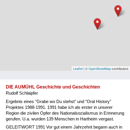
Niederösterreich
Oberösterreich
Salzburg
Steiermark
Tirol
Vorarlberg
Leaflet
| ©
OpenStreetMap
contributors
Wien
DIE AUMÜHL Geschichte und Geschichten
Rudolf Schlaipfer
Kategorie
Ergebnis eines "Grabe wo Du stehst" und "Oral History"
Besatzungsmächte
Projektes 1988-1991. 1991 habe ich als erster in unserer
Region die zivilen Opfer des Nationalsozialismus in Erinnerung
Frauen, Mütter, Kinder
gerufen. U.a. wurden 139 Menschen in Hartheim vergast.
GELEITWORT 1991 Vor gut einem Jahrzehnt begann auch in