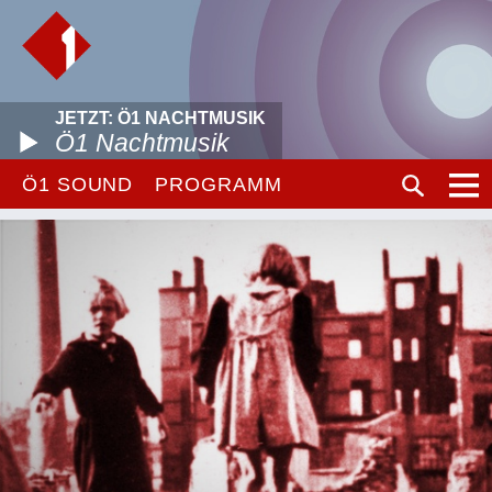
JETZT: Ö1 NACHTMUSIK
Ö1 Nachtmusik
Ö1 SOUND
PROGRAMM