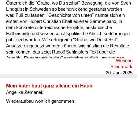
Versorgung
Österreich die "Grabe, wo Du stehst"-Bewegung, die von Sven
Lindquist in Schweden so beeindruckend gestartet worden
Heimkehrer
war, Fuß zu fassen. "Geschichte von unten" nannte sich ein
erster, von Hubert Christian Ehalt edierter Sammelband, in
Fluchtgeschichten
dem konkrete österreichische Projekte, ausländische
Fallbeispiele und wissenschaftspolitische Absichtserklärungen
Familiengeschichten
publiziert wurden. Wie erfolgreich "Grabe, wo Du stehst"-
Ansätze eingesetzt werden können, wie nützlich die Resultate
Schule und Ausbildung
sein können, das zeigt Rudolf Schlaipfers Text über die
Aumühl. Er geht weit in die Geschichte zurück, um aus den
Wohnen
Wiederaufbau und
Dokumenten der Archive frühere Jahrhunderte ins Blickfeld zu
Steiermark
rücken. Sobald aber die moderne Industriegesellschaft
Staatsvertrag
20. Juni 2025
entsteht, Arbeiter auf den Plan treten, wird die eigenständige
Qualität dieses neuen historischen Arbeitens sichtbar. Im
Wohnen
Mein Vater baut ganz alleine ein Haus
Leben in der Kolonie verschränken sich Beruf, Alltag, Kultur
Angelika Zemanek
und Familie zu einem bunten Bild, werden Lebensschicksale
sonstiges
un...
Wiederaufbau wörtlich genommen