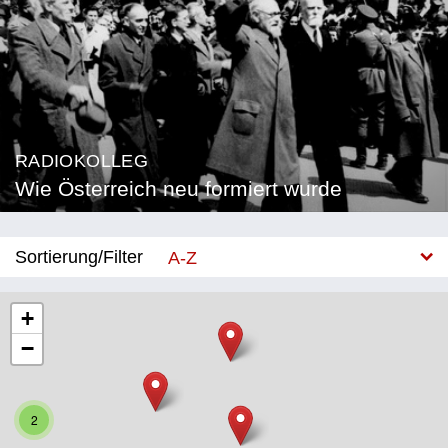
RADIOKOLLEG
Wie Österreich neu formiert wurde
Sortierung/Filter
A-Z
Neu
+
−
Bundesland
Burgenland
2
Kärnten