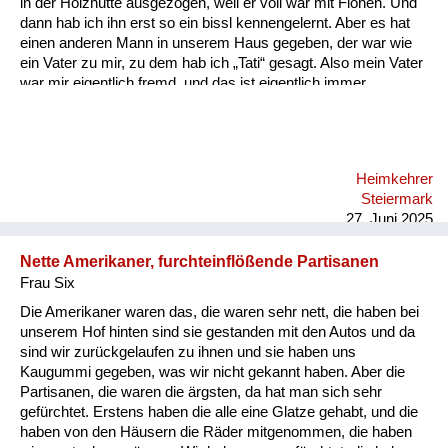
in der Holzhütte ausgezogen, weil er voll war mit Flöhen. Und
dann hab ich ihn erst so ein bissl kennengelernt. Aber es hat
einen anderen Mann in unserem Haus gegeben, der war wie
ein Vater zu mir, zu dem hab ich „Tati“ gesagt. Also mein Vater
war mir eigentlich fremd, und das ist eigentlich immer
geblieben, also bin ich mit ihm nie so richtig warm geworden.
Heimkehrer
Steiermark
27. Juni 2025
Nette Amerikaner, furchteinflößende Partisanen
Frau Six
Die Amerikaner waren das, die waren sehr nett, die haben bei
unserem Hof hinten sind sie gestanden mit den Autos und da
sind wir zurückgelaufen zu ihnen und sie haben uns
Kaugummi gegeben, was wir nicht gekannt haben. Aber die
Partisanen, die waren die ärgsten, da hat man sich sehr
gefürchtet. Erstens haben die alle eine Glatze gehabt, und die
haben von den Häusern die Räder mitgenommen, die haben