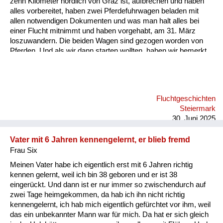
zehn Kilometer nördlich von Graz ist, aufbrechen und haben
Versorgung
alles vorbereitet, haben zwei Pferdefuhrwagen beladen mit
allen notwendigen Dokumenten und was man halt alles bei
Heimkehrer
einer Flucht mitnimmt und haben vorgehabt, am 31. März
loszuwandern. Die beiden Wagen sind gezogen worden von
Fluchtgeschichten
Pferden. Und als wir dann starten wollten, haben wir bemerkt,
dass ein Pferd gestohlen wurde. Jetzt haben wir einen der
Familiengeschichten
Wagen mit zwei Pferden bespannt und einen mit einem Pferd,
nur weil das zweite gestohlen war und sind losgefahren, das
Schule und Ausbildung
war der 31. März. Und als wir kurz einige Kilometer gefahren
Fluchtgeschichten
sind, hat mein Onkel gemerkt, da ist ein anderes Fahrzeug
Wiederaufbau und
Steiermark
gewesen mit diesem gestohlenen Pferd. Er ist hingegangen
Staatsvertrag
30. Juni 2025
und hat mit de...
Wohnen
Vater mit 6 Jahren kennengelernt, er blieb fremd
Frau Six
sonstiges
Meinen Vater habe ich eigentlich erst mit 6 Jahren richtig
kennen gelernt, weil ich bin 38 geboren und er ist 38
eingerückt. Und dann ist er nur immer so zwischendurch auf
zwei Tage heimgekommen, da hab ich ihn nicht richtig
kennengelernt, ich hab mich eigentlich gefürchtet vor ihm, weil
das ein unbekannter Mann war für mich. Da hat er sich gleich