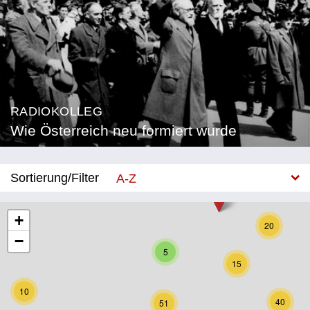
RADIOKOLLEG
Wie Österreich neu formiert wurde
Sortierung/Filter
A-Z
Neu
+
20
−
Bundesland
5
15
Burgenland
10
Kärnten
40
51