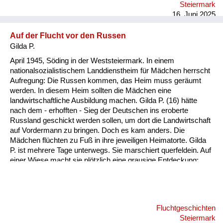
Steiermark
16. Juni 2025
Auf der Flucht vor den Russen
Gilda P.
April 1945, Söding in der Weststeiermark. In einem
nationalsozialistischem Landdienstheim für Mädchen herrscht
Aufregung: Die Russen kommen, das Heim muss geräumt
werden. In diesem Heim sollten die Mädchen eine
landwirtschaftliche Ausbildung machen. Gilda P. (16) hätte
nach dem - erhofften - Sieg der Deutschen ins eroberte
Russland geschickt werden sollen, um dort die Landwirtschaft
auf Vordermann zu bringen. Doch es kam anders. Die
Mädchen flüchten zu Fuß in ihre jeweiligen Heimatorte. Gilda
P. ist mehrere Tage unterwegs. Sie marschiert querfeldein. Auf
einer Wiese macht sie plötzlich eine grausige Entdeckung:
zwei Soldaten hängen an einem Baum. Offenbar Deserteure.
Ermordet in den letzten Kriegstagen. Gilda setzt sich in die
Wiese und weint bitterlich. Ein Erlebnis, das sie niemals
vergessen konnte.
Fluchtgeschichten
Steiermark