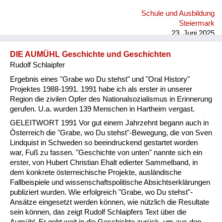
gescheite Kinder, die dort hingehen mussten. Mein Vater hat
Schule und Ausbildung
sich aber geweigert. Er hat geschaut, dass wir dann in die
Steiermark
Hauptschule kommen. Die war dann sieben Kilometer...
23. Juni 2025
DIE AUMÜHL Geschichte und Geschichten
Rudolf Schlaipfer
Ergebnis eines "Grabe wo Du stehst" und "Oral History"
Projektes 1988-1991. 1991 habe ich als erster in unserer
Region die zivilen Opfer des Nationalsozialismus in Erinnerung
gerufen. U.a. wurden 139 Menschen in Hartheim vergast.
GELEITWORT 1991 Vor gut einem Jahrzehnt begann auch in
Österreich die "Grabe, wo Du stehst"-Bewegung, die von Sven
Lindquist in Schweden so beeindruckend gestartet worden
war, Fuß zu fassen. "Geschichte von unten" nannte sich ein
erster, von Hubert Christian Ehalt edierter Sammelband, in
dem konkrete österreichische Projekte, ausländische
Fallbeispiele und wissenschaftspolitische Absichtserklärungen
publiziert wurden. Wie erfolgreich "Grabe, wo Du stehst"-
Ansätze eingesetzt werden können, wie nützlich die Resultate
sein können, das zeigt Rudolf Schlaipfers Text über die