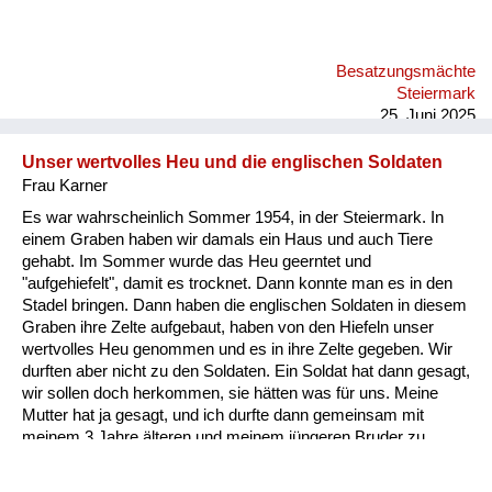
Erzählungen. Das waren im Hochwechselgebiet, Seppling-
Karndorf; da sind die Russen plündern gekommen, mehrere
und die haben sich da aufgeteilt bei den Bauern und bei dem
Besatzungsmächte
Seppling-Karndorf haben sich die Bauern dann getroffen, weil
Steiermark
er war der der höchstgelegene Bauernhof, am nächs...
25. Juni 2025
Unser wertvolles Heu und die englischen Soldaten
Frau Karner
Es war wahrscheinlich Sommer 1954, in der Steiermark. In
einem Graben haben wir damals ein Haus und auch Tiere
gehabt. Im Sommer wurde das Heu geerntet und
"aufgehiefelt", damit es trocknet. Dann konnte man es in den
Stadel bringen. Dann haben die englischen Soldaten in diesem
Graben ihre Zelte aufgebaut, haben von den Hiefeln unser
wertvolles Heu genommen und es in ihre Zelte gegeben. Wir
durften aber nicht zu den Soldaten. Ein Soldat hat dann gesagt,
wir sollen doch herkommen, sie hätten was für uns. Meine
Mutter hat ja gesagt, und ich durfte dann gemeinsam mit
meinem 3 Jahre älteren und meinem jüngeren Bruder zu
diesen Soldaten hingehen. Die haben uns ein Stück
Schokolade gegeben und einen Cheddar Käse. Da habe ich