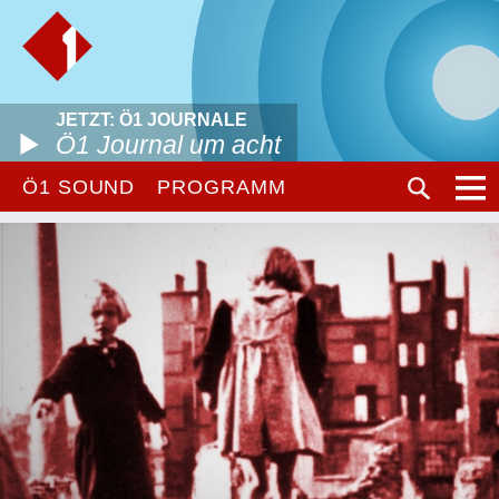
JETZT: Ö1 JOURNALE
Ö1 Journal um acht
Ö1 SOUND
PROGRAMM