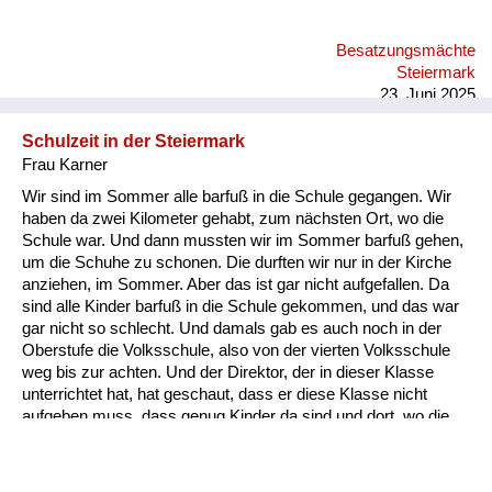
das erste Mal so einen Käse gegessen. Der hat so gut
geschmeckt! Später habe ich mir dann in Wien einen Cheddar
Besatzungsmächte
Käse gekauft, und der war so grauslich...
Steiermark
23. Juni 2025
Schulzeit in der Steiermark
Frau Karner
Wir sind im Sommer alle barfuß in die Schule gegangen. Wir
haben da zwei Kilometer gehabt, zum nächsten Ort, wo die
Schule war. Und dann mussten wir im Sommer barfuß gehen,
um die Schuhe zu schonen. Die durften wir nur in der Kirche
anziehen, im Sommer. Aber das ist gar nicht aufgefallen. Da
sind alle Kinder barfuß in die Schule gekommen, und das war
gar nicht so schlecht. Und damals gab es auch noch in der
Oberstufe die Volksschule, also von der vierten Volksschule
weg bis zur achten. Und der Direktor, der in dieser Klasse
unterrichtet hat, hat geschaut, dass er diese Klasse nicht
aufgeben muss, dass genug Kinder da sind und dort, wo die
Eltern sich nicht gekümmert haben, sondern dem Lehrer alles
überlassen haben, dort hat er geschaut, dass er genug Kinder
hat in dieser Klasse. Und es waren leider auch sehr oft sehr