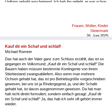
Uniform gehabt anscheinend. Ich hab ihn geliebt, er war schon
ein super Mensch. Und es ist halt so, dass wenn immer die
Heimkehrer heim gekommen sind nach Graz am Bahnhof, da
sind die Frauen angeschrieben worden. Da haben sie eine
Verständigung gekriegt, dass ihre Männer heimkommen und
Frauen, Mütter, Kinder
meine Mutter ist mit mir immer am Bahnhof fahren mit dem
Steiermark
Fahrrad und der Vati war halt nie dabei, sie hat auch keine
26. Juni 2025
Verständigung geha...
Kauf dir ein Schaf und schlaf!
Michael Romirer
Das hat auch der Vater ganz zum Schluss erzählt, das ist so
gegangen im Volksmund: „Kauf dir ein Schaf und schlaf!“ Die
Bauern haben müssen bestimmte Kontingente von ihrem
Stierbestand zwangsabliefern. Also wenn man mehrere
Ochsen gehabt hat, das ist pro Betriebsgröße vorgeschrieben
gewesen, bei uns ist ja Rindergegend, ja, und der Schafe
gehabt hat, ist davon ausgenommen gewesen. Da hat man
halt nicht direkt formuliert, sondern einfach gesagt: „Kauf dir
ein Schaf und schlaf!“ Ja, das hab ich sehr oft gehört immer
wieder.