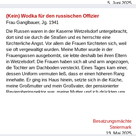
5. Juni 2025
(Kein) Wodka für den russischen Offizier
Frau Ganglbauer, Jg. 1941
Die Russen waren in der Kaserne Wetzelsdorf untergebracht,
dort sind sie durch die Straßen und es herrschte eine
fürchterliche Angst. Vor allem die Frauen fürchteten sich, weil
sie oft vergewaltigt wurden. Meine Mutter wurde in der
Frauengassen ausgebombt, sie lebte deshalb bei ihren Eltern
in Wetzelsdorf. Die Frauen haben sich alt und arm angezogen,
die Tochter am Dachboden versteckt. Eines Tages kam einer,
dessen Uniform vermuten ließ, dass er einen höheren Rang
innehatte. Er ging ins Haus hinein, setzte sich in die Küche,
meine Großmutter und mein Großvater, der pensionierter
Revieroberinspektor war, meine Mutter und ich drückten uns
an die Wand. Er saß da, schlug mit der Faust auf den Tisch
und brüllte „Wodka, Wodka“! Meine Großmutter und Mutter
sagten immer wieder, sie hätten keinen, er wiederum brüllte
wieder „Wodka“! Ich dachte mir, dass das komisch war, geh
Besatzungsmächte
dann mit einem Glas zum Wasserhahn, fülle es mit Wasser
Steiermark
und stelle es vor ihn hin. Er hat so zu lachen begonnen,
19. Mai 2025
schall...