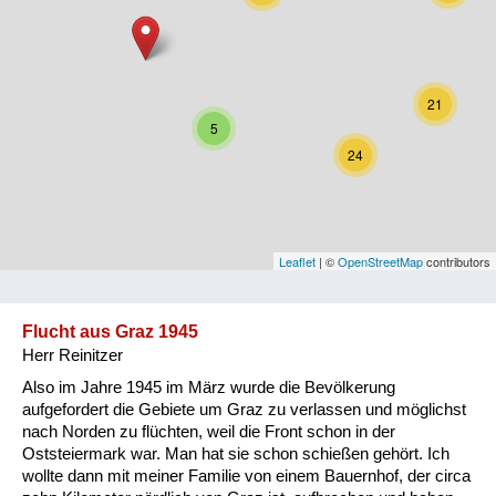
Niederösterreich
Oberösterreich
21
Salzburg
5
24
Steiermark
Tirol
Vorarlberg
Leaflet
| ©
OpenStreetMap
contributors
Wien
Flucht aus Graz 1945
Herr Reinitzer
Kategorie
Also im Jahre 1945 im März wurde die Bevölkerung
Besatzungsmächte
aufgefordert die Gebiete um Graz zu verlassen und möglichst
nach Norden zu flüchten, weil die Front schon in der
Frauen, Mütter, Kinder
Oststeiermark war. Man hat sie schon schießen gehört. Ich
wollte dann mit meiner Familie von einem Bauernhof, der circa