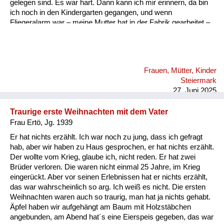
gelegen sind. Es war hart. Dann kann ich mir erinnern, da bin
ich noch in den Kindergarten gegangen, und wenn
Fliegeralarm war – meine Mutter hat in der Fabrik gearbeitet –
die hat uns schnell geholt, dann sind wir bei dem Gassl
gelaufen und jedes Mal, wenn ein Flieger drüber gegangen ist,
haben wir uns müssen am Boden flach hinlegen. Also, es war
wirklich furchtbar. Das war halt die Angst, eine furchtbare
Frauen, Mütter, Kinder
Angst. Da haben wir im Personalhaus einen Keller gehabt, da
Steiermark
sind wir reingegangen. Da sind wir geblieben, bis Entwarnung
27. Juni 2025
war. Meine...
Traurige erste Weihnachten mit dem Vater
Frau Ertö, Jg. 1939
Er hat nichts erzählt. Ich war noch zu jung, dass ich gefragt
hab, aber wir haben zu Haus gesprochen, er hat nichts erzählt.
Der wollte vom Krieg, glaube ich, nicht reden. Er hat zwei
Brüder verloren. Die waren nicht einmal 25 Jahre, im Krieg
eingerückt. Aber vor seinen Erlebnissen hat er nichts erzählt,
das war wahrscheinlich so arg. Ich weiß es nicht. Die ersten
Weihnachten waren auch so traurig, man hat ja nichts gehabt.
Äpfel haben wir aufgehängt am Baum mit Holzstäbchen
angebunden, am Abend hat´s eine Eierspeis gegeben, das war