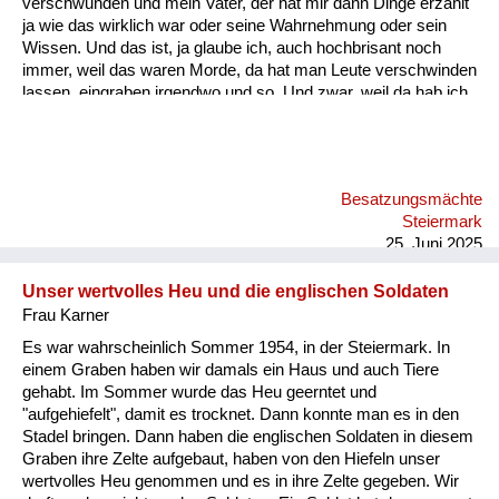
verschwunden und mein Vater, der hat mir dann Dinge erzählt
ja wie das wirklich war oder seine Wahrnehmung oder sein
Wissen. Und das ist, ja glaube ich, auch hochbrisant noch
immer, weil das waren Morde, da hat man Leute verschwinden
lassen, eingraben irgendwo und so. Und zwar, weil da hab ich
den Zettel, das ist vielleicht eines der haarsträubendsten
Erzählungen. Das waren im Hochwechselgebiet, Seppling-
Karndorf; da sind die Russen plündern gekommen, mehrere
und die haben sich da aufgeteilt bei den Bauern und bei dem
Besatzungsmächte
Seppling-Karndorf haben sich die Bauern dann getroffen, weil
Steiermark
er war der der höchstgelegene Bauernhof, am nächs...
25. Juni 2025
Unser wertvolles Heu und die englischen Soldaten
Frau Karner
Es war wahrscheinlich Sommer 1954, in der Steiermark. In
einem Graben haben wir damals ein Haus und auch Tiere
gehabt. Im Sommer wurde das Heu geerntet und
"aufgehiefelt", damit es trocknet. Dann konnte man es in den
Stadel bringen. Dann haben die englischen Soldaten in diesem
Graben ihre Zelte aufgebaut, haben von den Hiefeln unser
wertvolles Heu genommen und es in ihre Zelte gegeben. Wir