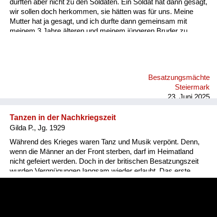
durften aber nicht zu den Soldaten. Ein Soldat hat dann gesagt,
wir sollen doch herkommen, sie hätten was für uns. Meine
Mutter hat ja gesagt, und ich durfte dann gemeinsam mit
meinem 3 Jahre älteren und meinem jüngeren Bruder zu
diesen Soldaten hingehen. Die haben uns ein Stück
Schokolade gegeben und einen Cheddar Käse. Da habe ich
das erste Mal so einen Käse gegessen. Der hat so gut
geschmeckt! Später habe ich mir dann in Wien einen Cheddar
Besatzungsmächte
Käse gekauft, und der war so grauslich...
Steiermark
23. Juni 2025
Tanzen in der Nachkriegszeit
Gilda P., Jg. 1929
Während des Krieges waren Tanz und Musik verpönt. Denn,
wenn die Männer an der Front sterben, darf im Heimatland
nicht gefeiert werden. Doch in der britischen Besatzungszeit
wurden Vergnügungen langsam wieder erlaubt. Das erste
Tanzfest an das Gilda sich erinnert, war ein Faschingsball. Da
erschienen die Menschen sogar verkleidet. Nur
Gesichtsmasken hatten die Briten verboten. Sie wollten, dass
jeder identifizierbar bleibt.