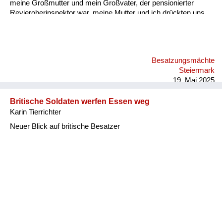
meine Großmutter und mein Großvater, der pensionierter
Revieroberinspektor war, meine Mutter und ich drückten uns
an die Wand. Er saß da, schlug mit der Faust auf den Tisch
und brüllte „Wodka, Wodka“! Meine Großmutter und Mutter
sagten immer wieder, sie hätten keinen, er wiederum brüllte
wieder „Wodka“! Ich dachte mir, dass das komisch war, geh
Besatzungsmächte
dann mit einem Glas zum Wasserhahn, fülle es mit Wasser
Steiermark
und stelle es vor ihn hin. Er hat so zu lachen begonnen,
19. Mai 2025
schall...
Britische Soldaten werfen Essen weg
Karin Tierrichter
Neuer Blick auf britische Besatzer