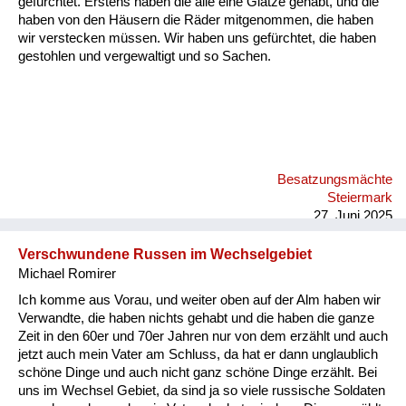
gefürchtet. Erstens haben die alle eine Glatze gehabt, und die
Versorgung
haben von den Häusern die Räder mitgenommen, die haben
wir verstecken müssen. Wir haben uns gefürchtet, die haben
Heimkehrer
gestohlen und vergewaltigt und so Sachen.
Fluchtgeschichten
Familiengeschichten
Schule und Ausbildung
Besatzungsmächte
Wiederaufbau und
Steiermark
Staatsvertrag
27. Juni 2025
Wohnen
Verschwundene Russen im Wechselgebiet
Michael Romirer
sonstiges
Ich komme aus Vorau, und weiter oben auf der Alm haben wir
Verwandte, die haben nichts gehabt und die haben die ganze
Zeit in den 60er und 70er Jahren nur von dem erzählt und auch
jetzt auch mein Vater am Schluss, da hat er dann unglaublich
schöne Dinge und auch nicht ganz schöne Dinge erzählt. Bei
uns im Wechsel Gebiet, da sind ja so viele russische Soldaten