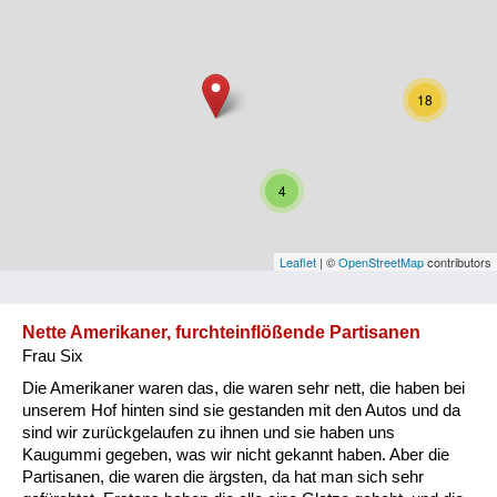
Niederösterreich
Oberösterreich
18
Salzburg
Steiermark
4
Tirol
Vorarlberg
Leaflet
| ©
OpenStreetMap
contributors
Wien
Nette Amerikaner, furchteinflößende Partisanen
Frau Six
Kategorie
Die Amerikaner waren das, die waren sehr nett, die haben bei
Besatzungsmächte
unserem Hof hinten sind sie gestanden mit den Autos und da
sind wir zurückgelaufen zu ihnen und sie haben uns
Frauen, Mütter, Kinder
Kaugummi gegeben, was wir nicht gekannt haben. Aber die
Partisanen, die waren die ärgsten, da hat man sich sehr