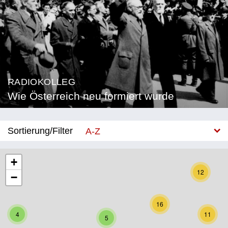
RADIOKOLLEG
Wie Österreich neu formiert wurde
Sortierung/Filter
A-Z
Neu
+
12
−
Bundesland
Burgenland
16
4
11
5
Kärnten