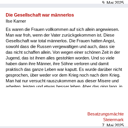
9. Mai 2025
Die Gesellschaft war männerlos
Ilse Karner
Es waren die Frauen vollkommen auf sich allein angewiesen.
Man war froh, wenn der Vater zurückgekommen ist. Diese
Gesellschaft war total männerlos. Die Frauen hatten Angst,
sowohl dass die Russen vergewaltigen und auch, dass sie
das nicht schaffen allein. Von wegen einer schönen Zeit in der
Jugend, das ist ihnen alles gestohlen worden. Und so viele
haben dann ihre Männer, ihre Söhne verloren und damit
praktisch das ganze Leben war kaputt. Es wurde darüber nicht
gesprochen, über weder vor dem Krieg noch nach dem Krieg.
Man hat nur versucht rauszukommen aus dieser Misere und
arbeiten, leisten und etwas besser leben. Aber das ging lang, in
langsamen Schritten. Man hat jetzt schon so lang für eine
Aufarbeitung gebraucht, deswegen rufe ich auch an ich freue
mich, dass das gemacht wird für die nächsten Generationen,
weil die heutige kann sich ja gar nicht vorstellen, was das für
Besatzungsmächte
ein Elend war. Wenn Fliegeralarm sind wir durch die Straßen
Steiermark
bis zum Schlossbergstollen gerannt. Meine Perso...
7. Mai 2025