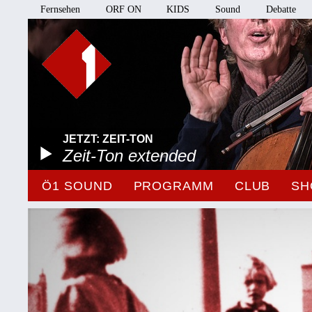
Fernsehen
ORF ON
KIDS
Sound
Debatte
JETZT: ZEIT-TON
Zeit-Ton extended
Ö1 SOUND
PROGRAMM
CLUB
SH