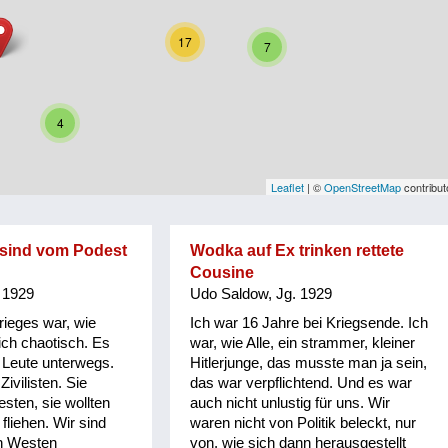
17
7
4
Leaflet
| ©
OpenStreetMap
contribut
 sind vom Podest
Wodka auf Ex trinken rettete
Cousine
 1929
Udo Saldow, Jg. 1929
ieges war, wie
Ich war 16 Jahre bei Kriegsende. Ich
ich chaotisch. Es
war, wie Alle, ein strammer, kleiner
 Leute unterwegs.
Hitlerjunge, das musste man ja sein,
Zivilisten. Sie
das war verpflichtend. Und es war
esten, sie wollten
auch nicht unlustig für uns. Wir
liehen. Wir sind
waren nicht von Politik beleckt, nur
n Westen
von, wie sich dann herausgestellt