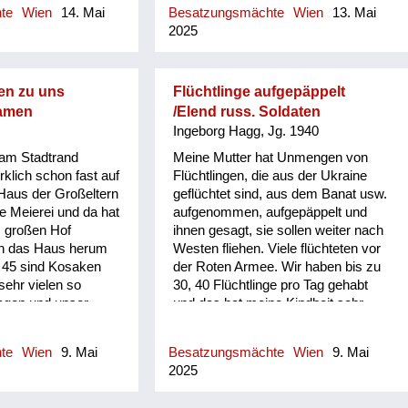
raße kehren oder mit
geklatscht. Und...
hte
Wien
14. Mai
Besatzungsmächte
Wien
13. Mai
 den Wald gehen und
2025
..
en zu uns
Flüchtlinge aufgepäppelt
kamen
/Elend russ. Soldaten
Ingeborg Hagg, Jg. 1940
 am Stadtrand
Meine Mutter hat Unmengen von
rklich schon fast auf
Flüchtlingen, die aus der Ukraine
Haus der Großeltern
geflüchtet sind, aus dem Banat usw.
e Meierei und da hat
aufgenommen, aufgepäppelt und
, großen Hof
ihnen gesagt, sie sollen weiter nach
n das Haus herum
Westen fliehen. Viele flüchteten vor
 45 sind Kosaken
der Roten Armee. Wir haben bis zu
ehr vielen so
30, 40 Flüchtlinge pro Tag gehabt
agen und unser
und das hat meine Kindheit sehr
ollgestellt. Es
sehr geprägt. Ich habe jetzt total die
ner im Haus, sie
Erinnerung an das alles. An den Mai
hte
Wien
9. Mai
Besatzungsmächte
Wien
9. Mai
ehandelt, sie haben
habe ich eine fast bildliche
2025
s war eine Art
Erinnerung. Das kann man nicht
peck, sie haben uns
schildern, es kommt so wie ein