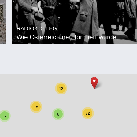
RADIOKOLLEG
Wie Österreich neu formiert wurde
12
15
72
6
5