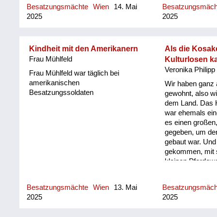
Geschichte hat wunderbar
entweder die St
Besatzungsmächte
Wien
14. Mai
Besatzungsmäc
gezeichnet und gemalt. Ordentliches
einer Gruppe in
2025
2025
Zei...
Holz machen. U.
Kindheit mit den Amerikanern
Als die Kosak
Frau Mühlfeld
Kulturlosen 
Veronika Philipp
Frau Mühlfeld war täglich bei
amerikanischen
Wir haben ganz
Besatzungssoldaten
gewohnt, also wi
dem Land. Das 
war ehemals ein
es einen großen
gegeben, um de
gebaut war. Und
gekommen, mit s
kleinen Pferdew
ganzer Hof war v
waren keine Män
Besatzungsmächte
Wien
13. Mai
Besatzungsmäc
haben uns gut b
2025
2025
sogar gekocht. E
Eierspeis mit S