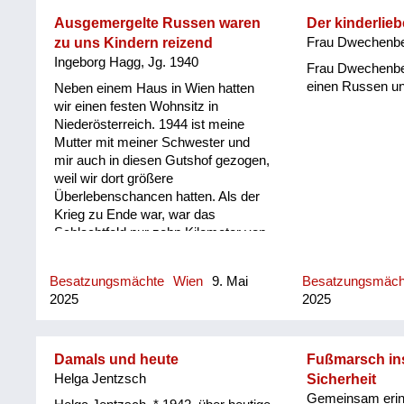
auch aufgeforde
Mutter hat gesag
Ausgemergelte Russen waren
Der kinderlieb
schlecht davon 
zu uns Kindern reizend
Frau Dwechenbe
waren ja so aus
Ingeborg Hagg, Jg. 1940
Frau Dwechenber
fette Essen, das
einen Russen un
Neben einem Haus in Wien hatten
mühsam. Ich ha
wir einen festen Wohnsitz in
gleichaltrigen C
Niederösterreich. 1944 ist meine
sich vorstellen, 
Mutter mit meiner Schwester und
zweieinhalb Jahr
mir auch in diesen Gutshof gezogen,
in der Mitte des 
weil wir dort größere
Tisch gestanden
Überlebenschancen hatten. Als der
im Sommer imme
Krieg zu Ende war, war das
mein Cousin und 
Schlachtfeld nur zehn Kilometer von
den Tisch geklett
uns entfernt und die erste Invasion
sozusagen bess
kam direkt über unser Haus, das
haben über all d
Besatzungsmächte
Wien
9. Mai
Besatzungsmäc
war furchtbar. Es waren viele Frauen
Offizier, der auch
2025
2025
im Haus, weil die Männer alle im
Krieg waren. Die Vergewaltiger
wurden zum Teil erschossen und
nach drei Tagen mit Lastwagen
Damals und heute
Fußmarsch ins
eingesammelt. Jeden Abend kamen
Helga Jentzsch
Sicherheit
mit Lastwagen Russen, die Frauen
Gemeinsam erin