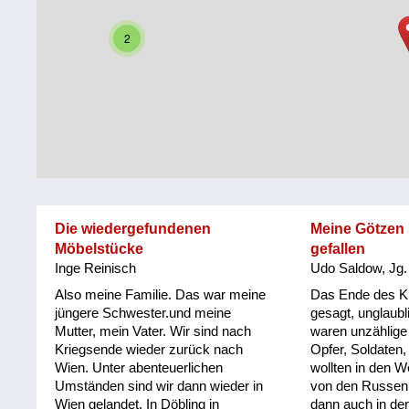
Steiermark
Fluchtgeschichten
2
Tirol
Familiengeschichten
Vorarlberg
Schule
und
Wien
Ausbildung
Wiederaufbau
und
Die wiedergefundenen
Meine Götzen
Staatsvertrag
Möbelstücke
gefallen
Inge Reinisch
Udo Saldow, Jg.
Wohnen
Also meine Familie. Das war meine
Das Ende des Kr
sonstiges
jüngere Schwester.und meine
gesagt, unglaubl
Mutter, mein Vater. Wir sind nach
waren unzählige
Kriegsende wieder zurück nach
Opfer, Soldaten, 
Wien. Unter abenteuerlichen
wollten in den W
Umständen sind wir dann wieder in
von den Russen f
Wien gelandet. In Döbling in
dann auch in de