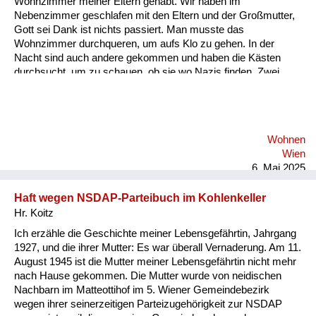
Wohnzimmer meiner Eltern gehabt. Wir haben im
Versorgung
Nebenzimmer geschlafen mit den Eltern und der Großmutter,
Gott sei Dank ist nichts passiert. Man musste das
Heimkehrer
Wohnzimmer durchqueren, um aufs Klo zu gehen. In der
Nacht sind auch andere gekommen und haben die Kästen
Fluchtgeschichten
durchsucht, um zu schauen, ob sie wo Nazis finden. Zwei
Jahre lang waren später auch zwei Offiziere einquartiert bei
Familiengeschichten
uns. Obwohl sie auf die alten Ölgemälde geschossen haben,
haben wir uns nicht geängstigt, wir fühlten uns von den Eltern
Schule und Ausbildung
beschützt. Und ich erinnere mich an die unheimlich schönen
Wohnen
Marschgesänge, die die Russen beim Marschieren durch die
Wiederaufbau und
Wien
Straßen gesungen haben.
Staatsvertrag
6. Mai 2025
Wohnen
Haft wegen NSDAP-Parteibuch im Kohlenkeller
Hr. Koitz
sonstiges
Ich erzähle die Geschichte meiner Lebensgefährtin, Jahrgang
1927, und die ihrer Mutter: Es war überall Vernaderung. Am 11.
August 1945 ist die Mutter meiner Lebensgefährtin nicht mehr
nach Hause gekommen. Die Mutter wurde von neidischen
Nachbarn im Matteottihof im 5. Wiener Gemeindebezirk
wegen ihrer seinerzeitigen Parteizugehörigkeit zur NSDAP