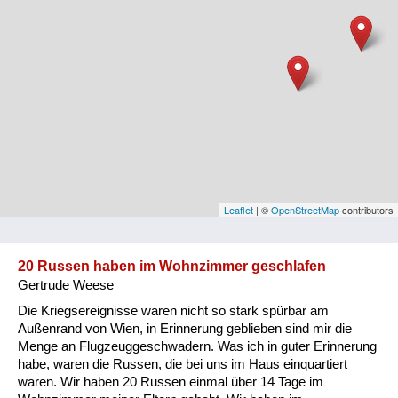
Niederösterreich
Oberösterreich
Salzburg
Steiermark
Tirol
Vorarlberg
Leaflet
| ©
OpenStreetMap
contributors
Wien
20 Russen haben im Wohnzimmer geschlafen
Gertrude Weese
Kategorie
Die Kriegsereignisse waren nicht so stark spürbar am
Besatzungsmächte
Außenrand von Wien, in Erinnerung geblieben sind mir die
Menge an Flugzeuggeschwadern. Was ich in guter Erinnerung
Frauen, Mütter, Kinder
habe, waren die Russen, die bei uns im Haus einquartiert
waren. Wir haben 20 Russen einmal über 14 Tage im