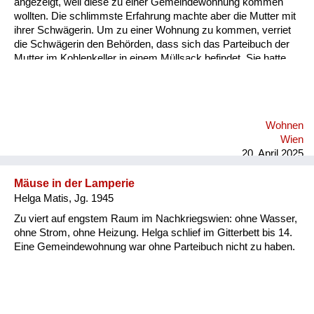
angezeigt, weil diese zu einer Gemeindewohnung kommen
wollten. Die schlimmste Erfahrung machte aber die Mutter mit
ihrer Schwägerin. Um zu einer Wohnung zu kommen, verriet
die Schwägerin den Behörden, dass sich das Parteibuch der
Mutter im Kohlenkeller in einem Müllsack befindet. Sie hatte
es, im Gegensatz zu den meisten, nicht sofort weggeworfen.
Dabei hatte sich die Mutter nie politisch betätigt, im Gegenteil,
sie hat als Straßenbahnschaffnerin schwer gearbeitet im
Zweiten Weltkrieg (...) Erst eineinhalb Jahre später kam die
Wohnen
Mutter meiner Lebensgefährtin frei, und zwar aus dem Grund,
Wien
weil die Gerichtsbarkeit langsam arbeitete und we...
20. April 2025
Mäuse in der Lamperie
Helga Matis, Jg. 1945
Zu viert auf engstem Raum im Nachkriegswien: ohne Wasser,
ohne Strom, ohne Heizung. Helga schlief im Gitterbett bis 14.
Eine Gemeindewohnung war ohne Parteibuch nicht zu haben.