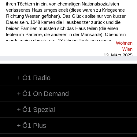
ihren Töchtern in ein, von ehemaligen Nationalsozialisten
verlassenes Haus umgesiedelt (diese waren zu Kriegsende
Richtung Westen geflohen). Das Glück sollte nur von kurzer
Dauer sein. 1948 kamen die Hausbesitzer zurück und die
beiden Familien mussten sich das Haus teilen (die einen
lebten im Parterre, die anderen in der Mansarde). Obendrein
wurde meine damals erst 18-jährige Tante von einem
Wohnen
russischen Besatzungssoldaten geschwängert. Sie lebte
Wien
daraufhin samt Kind bei ihren Eltern (s.o.). Von 1949 - 1954
13. März 2025
arbeitete sie in der Schweiz, das Kind wurde während dieser
Zeit von den Großeltern aufgezogen. Erst 1957 normalisierte
sich die Lage. Es wurde ein Gemeindebau im Ort errichtet und
Ö1 Radio
meine Großeltern konnten dort einziehen. Über all diese
Vorkommnisse wurde in der Familie nie gesprochen. Als mir
diese, und viel...
Ö1 On Demand
Ö1 Spezial
Ö1 Plus