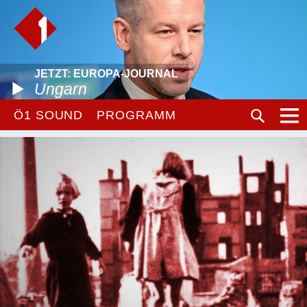
JETZT: EUROPA-JOURNAL
Ungarn
Ö1 SOUND
PROGRAMM