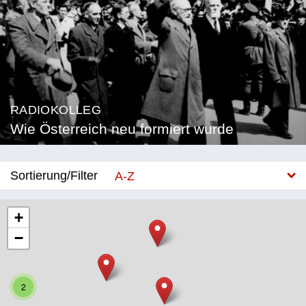
RADIOKOLLEG
Wie Österreich neu formiert wurde
Sortierung/Filter
A-Z
Neu
+
−
Bundesland
Burgenland
2
Kärnten