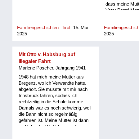
dass meine Mutt
Vater Partei Mi
waren, dass bei
Nationalsozialis
Familiengeschichten
Tirol
15. Mai
Familiengeschic
meinem Kindhei
2025
2025
nur Nationalsozia
Erscheinung getr
mich an nichts a
Jetzt geht es u
Mit Otto v. Habsburg auf
1945 im Mai. Ich
illegaler Fahrt
beschwören, das
Marlene Poscher, Jahrgang 1941
tatsächlich um 
1948 hat mich meine Mutter aus
um Hitlers Tod g
Bregenz, wo ich Verwandte hatte,
Ende April im Ra
abgeholt. Sie musste mit mir nach
wurde, dass er 
Innsbruck fahren, sodass ich
Kampf gefallen se
rechtzeitig in die Schule komme.
ich damals mit 
Damals war es noch schwierig, weil
unserem Gehöft
die Bahn nicht so regelmäßig
hinunter auf den
gefahren ist. Meine Mutter ist dann
wo vor dem einz
zu Gebrüder Weiß Transporte
das dort existier
gegangen und hat gefragt, ob es eine
vor dem Hotel P
Mitfahrgelegenheit gäbe. Wir durften