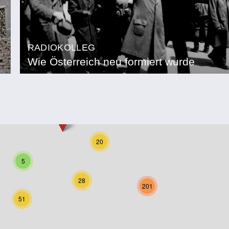
RADIOKOLLEG
Wie Österreich neu formiert wurde
20
5
28
201
51