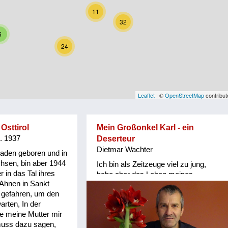
11
32
5
24
Leaflet
| ©
OpenStreetMap
contribut
Osttirol
Mein Großonkel Karl - ein
g. 1937
Deserteur
Dietmar Wachter
Baden geboren und in
hsen, bin aber 1944
Ich bin als Zeitzeuge viel zu jung,
r in das Tal ihres
habe aber das Leben meines
 Ahnen in Sankt
Großonkels Karl GASSER
l gefahren, um den
recherchiert und einen Roman
rten, In der
(Biografie) verfasst. Er war
ie meine Mutter mir
Deserteur, tauchte während des 2.
 muss dazu sagen,
Weltkrieges unter und hielt sich als