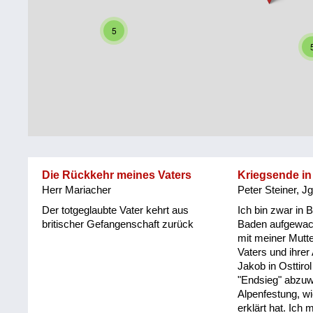
Steiermark
Fluchtgeschichten
5
Tirol
Familiengeschichten
Vorarlberg
Schule
und
Wien
Ausbildung
Wiederaufbau
und
Die Rückkehr meines Vaters
Kriegsende in 
Staatsvertrag
Herr Mariacher
Peter Steiner, J
Wohnen
Der totgeglaubte Vater kehrt aus
Ich bin zwar in 
britischer Gefangenschaft zurück
Baden aufgewac
mit meiner Mutte
sonstiges
Vaters und ihrer
Jakob in Osttiro
"Endsieg" abzuwa
Alpenfestung, w
erklärt hat. Ich