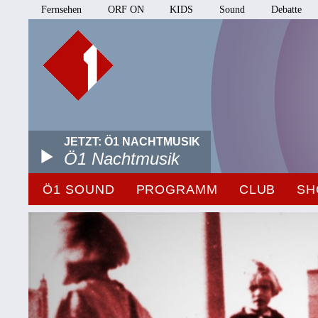
Fernsehen
ORF ON
KIDS
Sound
Debatte
JETZT: Ö1 NACHTMUSIK
Ö1 Nachtmusik
Ö1 SOUND
PROGRAMM
CLUB
SH