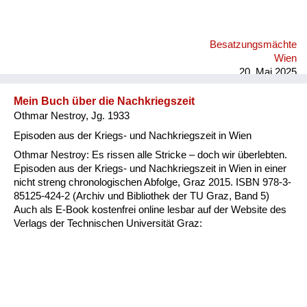
machen. Also nicht mit Gewalt. Und ich erinnere mich, ohne je
Alkohol getrunken zu haben, habe ich dann aus
Wassergläsern den Wodka für meine Großmutter, für meine
Besatzungsmächte
Cousine oder mich Ex getrunken. Und die Reaktion der
Wien
Offiziere war überraschend. Sie haben mir Beifall geklatscht.
20. Mai 2025
Und...
Mein Buch über die Nachkriegszeit
Othmar Nestroy, Jg. 1933
Episoden aus der Kriegs- und Nachkriegszeit in Wien
Othmar Nestroy: Es rissen alle Stricke – doch wir überlebten.
Episoden aus der Kriegs- und Nachkriegszeit in Wien in einer
nicht streng chronologischen Abfolge, Graz 2015. ISBN 978-3-
85125-424-2 (Archiv und Bibliothek der TU Graz, Band 5)
Auch als E-Book kostenfrei online lesbar auf der Website des
Verlags der Technischen Universität Graz: