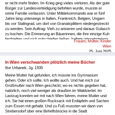
er nicht mehr finden. Im Krieg ging vieles verloren. Als der gute
Bürger zur Landesverteidigung befohlen wurde, musste er
seine Familie verlassen. Unter Militärkommando war er fünf
Jahre lang unterwegs in Italien, Frankreich, Belgien, Ungarn
bis vor Stalingrad, um dort von Granatsplittern niedergestreckt
zu werden. Sein Auftrag: Vieh zu arisieren und daraus Gulasch
zu kochen. Die Erinnerung an Bäuerinnen, die ihre einzige Kuh
festhielten und sich mitschleifen ließen, haftete jahrzehntelang
Frauen, Mütter, Kinder
an dem Soldaten, die verzweifelten Bitten, erschütternden
Wien
Klagen, hallten in seinem Ohr. Nach Ende des Krieges trug er
25. Juni 2025
im Rucksack sein eigenes Werkzeug. Wahlweise stieg er vom
Rad, öffnete ein Tor und b...
In Wien verschwanden plötzlich meine Bücher
Ilse Urbanek, Jg. 1935
Meine Mutter hat gefunden, ich müsste ins Gymnasium
gehen. Oder ich sollte. Ich wollte auch. Und hat mich zur
Großmutter nach Wien geschickt, wo es nichts gegeben hat,
natürlich, noch viel weniger als draußen im Waldviertel. Im
Lastzug konnten wir mit nach Wien fahren, meine Mutter und
ich. Sie hat einen großen Rucksack mit Erdäpfeln und Sachen
zum Essen mit gehabt. Und zu Fuß mussten wir dann von
Strebersdorf über eine Behelfsbrücke in die Stadt