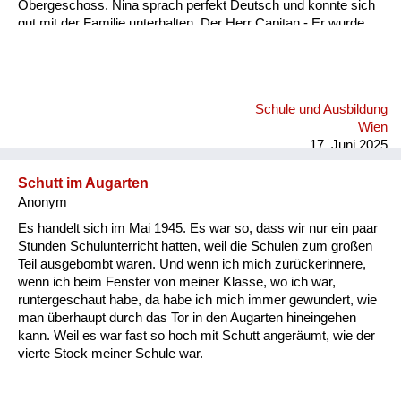
Obergeschoss. Nina sprach perfekt Deutsch und konnte sich
gut mit der Familie unterhalten. Der Herr Capitan - Er wurde
immer nur Capitan genannt - war sehr beschäftigt und viel
abwesend. Es kam bald der Zeitpunkt der Niederkunft. Zu
dieser Zeit waren viele Flüchtlinge in unserem Garten und.
Und auch in der Küche unterwegs. Sie machten Station bei
Schule und Ausbildung
uns und wickelten ihre Kinder frisch und zogen wieder weiter.
Wien
Ungarische Soldaten waren in unserem Garten und viele
17. Juni 2025
russische. In diesem Umfeld ei...
Schutt im Augarten
Anonym
Es handelt sich im Mai 1945. Es war so, dass wir nur ein paar
Stunden Schulunterricht hatten, weil die Schulen zum großen
Teil ausgebombt waren. Und wenn ich mich zurückerinnere,
wenn ich beim Fenster von meiner Klasse, wo ich war,
runtergeschaut habe, da habe ich mich immer gewundert, wie
man überhaupt durch das Tor in den Augarten hineingehen
kann. Weil es war fast so hoch mit Schutt angeräumt, wie der
vierte Stock meiner Schule war.