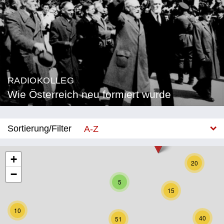
RADIOKOLLEG
Wie Österreich neu formiert wurde
Sortierung/Filter
A-Z
Neu
+
20
−
Bundesland
5
15
Burgenland
10
Kärnten
40
51