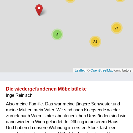
Niederösterreich
Oberösterreich
21
Salzburg
5
24
Steiermark
Tirol
Vorarlberg
Leaflet
| ©
OpenStreetMap
contributors
Wien
Die wiedergefundenen Möbelstücke
Inge Reinisch
Kategorie
Also meine Familie. Das war meine jüngere Schwester.und
Besatzungsmächte
meine Mutter, mein Vater. Wir sind nach Kriegsende wieder
zurück nach Wien. Unter abenteuerlichen Umständen sind wir
Frauen, Mütter, Kinder
dann wieder in Wien gelandet. In Döbling in unserem Haus.
Und haben da unsere Wohnung im ersten Stock fast leer