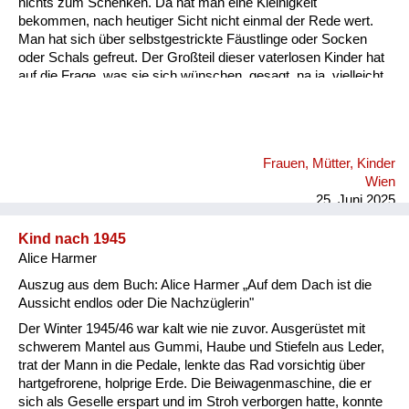
nichts zum Schenken. Da hat man eine Kleinigkeit
bekommen, nach heutiger Sicht nicht einmal der Rede wert.
Man hat sich über selbstgestrickte Fäustlinge oder Socken
oder Schals gefreut. Der Großteil dieser vaterlosen Kinder hat
auf die Frage, was sie sich wünschen, gesagt, na ja, vielleicht
dass der Papa nach Hause kommt, weil die Mama ist ja so
allein. Also das hat mich damals als Kind so berührt, weil ich
hatte das Glück, einen sehr alten Vater zu haben, der nicht
mehr eingezogen wurde in den Krieg. Und da muss ich aber
Frauen, Mütter, Kinder
anhängen, dass diese Mütter, diese Frauen ja alleine waren.
Wien
Und das waren für meine Begriffe, für mein Empfinden, das
25. Juni 2025
waren wahre, eman...
Kind nach 1945
Alice Harmer
Auszug aus dem Buch: Alice Harmer „Auf dem Dach ist die
Aussicht endlos oder Die Nachzüglerin"
Der Winter 1945/46 war kalt wie nie zuvor. Ausgerüstet mit
schwerem Mantel aus Gummi, Haube und Stiefeln aus Leder,
trat der Mann in die Pedale, lenkte das Rad vorsichtig über
hartgefrorene, holprige Erde. Die Beiwagenmaschine, die er
sich als Geselle erspart und im Stroh verborgen hatte, konnte