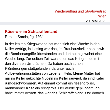
Wiederaufbau und Staatsvertrag
Wien
20. Mai 2025
Käse wie im Schlaraffenland
Renate Smola, Jg. 1934
In der letzten Kriegswoche hat man sich eine Woche in den
Keller verfügt, in Liesing war das, im Brauhauskeller haben wir
die Bombenangriffe überstanden und dort auch gewohnt eine
Woche lang. Zur selben Zeit war schon das Kriegsende mit
den diversen Umbrüchen. Da haben auch schon
Plünderungen stattgefunden, darunter auch
Aufbewahrungsstätten von Lebensmitteln. Meine Mutter hat
mir im Keller gekochte Nudeln im Keller serviert, da sind Käfer
rumgeschwommen. Auf einmal kommt ein riesengroßer,
mannshoher Käselaib reingerollt. Der wurde geplündert. Ich
habe immer gesagt, das war das Schlaraffenland, und danach
ist die Hungersnot gekommen. Wir haben uns abschneiden
können wie im Schlaraffenland, so viel wir wollten. Danach war
nicht genug da, um die Bevölkerung in der ersten Zeit zu