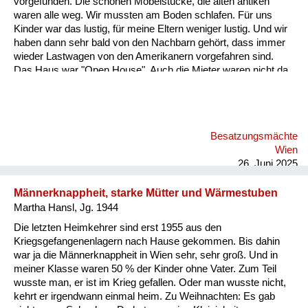
vorgefunden. Die schönen Möbelstücke, die alten antiken
Versorgung
waren alle weg. Wir mussten am Boden schlafen. Für uns
Kinder war das lustig, für meine Eltern weniger lustig. Und wir
Heimkehrer
haben dann sehr bald von den Nachbarn gehört, dass immer
wieder Lastwagen von den Amerikanern vorgefahren sind.
Fluchtgeschichten
Das Haus war "Open House". Auch die Mieter waren nicht da,
und die Soldaten haben immer wieder Möbelstücke verladen
Familiengeschichten
und sind weggedüst. Jetzt war folgendes: Mein Vater wollte
diese Möbel immer unbedingt wieder auffinden. Er war kein
Schule und Ausbildung
Nazi, das hat er immer wieder betont. Also er hat ein Recht auf
Besatzungsmächte
seine Möbel. Und meine Mutter. Und das ist das Schöne an
Wiederaufbau und
Wien
der Geschichte hat wunderbar gezeichnet und gemalt.
Staatsvertrag
26. Juni 2025
Ordentliches Zei...
Wohnen
Männerknappheit, starke Mütter und Wärmestuben
Martha Hansl, Jg. 1944
sonstiges
Die letzten Heimkehrer sind erst 1955 aus den
Kriegsgefangenenlagern nach Hause gekommen. Bis dahin
war ja die Männerknappheit in Wien sehr, sehr groß. Und in
meiner Klasse waren 50 % der Kinder ohne Vater. Zum Teil
wusste man, er ist im Krieg gefallen. Oder man wusste nicht,
kehrt er irgendwann einmal heim. Zu Weihnachten: Es gab