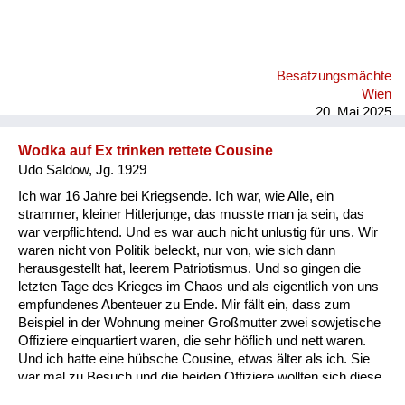
es eine Zeit gebraucht hat, bis irgendeine zivile Ordnung
wieder eingetreten ist. Und dann war ich eine Zeit lang in Bad
Ischl, denn meine Mutter war auch aus Wien geflüchtet. Dann
hat man mir gesagt, wenn du, wenn du Lebensmittelkarten
Besatzungsmächte
willst, dann musst du arbeiten. Und da kannst du entweder die
Wien
Straße kehren oder mit einer Gruppe in den Wald gehen und
20. Mai 2025
Holz machen. U...
Wodka auf Ex trinken rettete Cousine
Udo Saldow, Jg. 1929
Ich war 16 Jahre bei Kriegsende. Ich war, wie Alle, ein
strammer, kleiner Hitlerjunge, das musste man ja sein, das
war verpflichtend. Und es war auch nicht unlustig für uns. Wir
waren nicht von Politik beleckt, nur von, wie sich dann
herausgestellt hat, leerem Patriotismus. Und so gingen die
letzten Tage des Krieges im Chaos und als eigentlich von uns
empfundenes Abenteuer zu Ende. Mir fällt ein, dass zum
Beispiel in der Wohnung meiner Großmutter zwei sowjetische
Offiziere einquartiert waren, die sehr höflich und nett waren.
Und ich hatte eine hübsche Cousine, etwas älter als ich. Sie
war mal zu Besuch und die beiden Offiziere wollten sich diese
Cousine aneignen und versuchten das damit uns betrunken zu