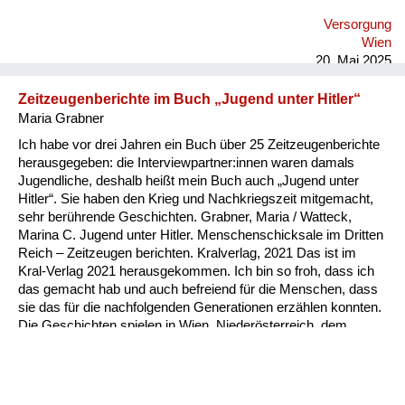
versorgen. Was auch symptomatisch war: man hat dann
Versorgung
Lieferungen bekommen von anderen Ländern und wir sind
Wien
unter der russischen Besatzungsmacht gewesen, die haben ja
20. Mai 2025
selber nichts gehabt. Die haben uns beliefer...
Zeitzeugenberichte im Buch „Jugend unter Hitler“
Maria Grabner
Ich habe vor drei Jahren ein Buch über 25 Zeitzeugenberichte
herausgegeben: die Interviewpartner:innen waren damals
Jugendliche, deshalb heißt mein Buch auch „Jugend unter
Hitler“. Sie haben den Krieg und Nachkriegszeit mitgemacht,
sehr berührende Geschichten. Grabner, Maria / Watteck,
Marina C. Jugend unter Hitler. Menschenschicksale im Dritten
Reich – Zeitzeugen berichten. Kralverlag, 2021 Das ist im
Kral-Verlag 2021 herausgekommen. Ich bin so froh, dass ich
das gemacht hab und auch befreiend für die Menschen, dass
sie das für die nachfolgenden Generationen erzählen konnten.
Die Geschichten spielen in Wien, Niederösterreich, dem
Burgenland und Kärnten. Eine Dame erzählt vom
Todesmarsch in Brünn.