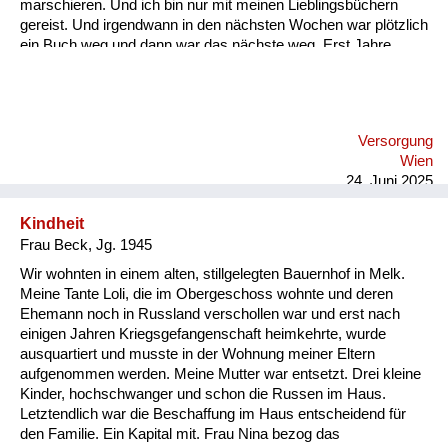
marschieren. Und ich bin nur mit meinen Lieblingsbüchern
gereist. Und irgendwann in den nächsten Wochen war plötzlich
ein Buch weg und dann war das nächste weg. Erst Jahre
später bin ich draufgekommen, dass meine Tante und meine
Großmutter die Bücher auf dem Schwarzmarkt gegen
Lebensmittel eintauschen mussten.
Versorgung
Wien
24. Juni 2025
Kindheit
Frau Beck, Jg. 1945
Wir wohnten in einem alten, stillgelegten Bauernhof in Melk.
Meine Tante Loli, die im Obergeschoss wohnte und deren
Ehemann noch in Russland verschollen war und erst nach
einigen Jahren Kriegsgefangenschaft heimkehrte, wurde
ausquartiert und musste in der Wohnung meiner Eltern
aufgenommen werden. Meine Mutter war entsetzt. Drei kleine
Kinder, hochschwanger und schon die Russen im Haus.
Letztendlich war die Beschaffung im Haus entscheidend für
den Familie. Ein Kapital mit. Frau Nina bezog das