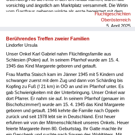
vorsichtig und ängstlich am Marktplatz versammelt. Die Wirtin
vom Gasthaus nebenan winkte als erste begeistert mit dem
Fluchtgeschichten
Taschentuch. Ab diesem Zeitpunkt waren die Menschen in
Oberösterreich
Österreich nicht mehr so freundlich und hilfsbereit zu uns
5. April 2025
Flüchtlingen. Sie änderten ihre Meinung und beschimpften uns
als „s’Gfrastleut, Banatergfrast schaut's, dass wieder
Berührendes Treffen zweier Familien
weiterkommt’s. Warum...
Lindorfer Ursula
Unser Onkel Karl Gabriel nahm Flüchtlingsfamilie aus
Schlesien (Polen) auf. In seinem Pfarrhof wurde am 15. 4.
1945 das Kind Margarete geboren und getauft.
Frau Martha Staisch kam im Jänner 1945 mit 5 Kindern und
schwanger zuerst mit dem Zug und dann von Schärding bis
Kopfing zu Fuß (! 21 km) in OÖ an und im Pfarrhof unter. Es
gab Schwierigkeiten mit der Unterbringung. Unser Onkel war
dort Pfarrer. Er nahm sie auf. In seinem Pfarrhof (genauer im
Bischofszimmer!) wurde am 15. 4. 1945 das Kind Margarete
geboren und getauft. 1946 kehrte die Familie nach Oppeln
zurück und seit 1978 lebt sie in Deutschland. Erst heuer
erfuhren wir von der Mitmenschlichkeit unseres Onkels. Heuer
feierte Margarete ihren 80. Geburtstag. Ihr Gatte machte ihr
ein Geschenk und suchte nach Spuren des Wohltäters. Mit