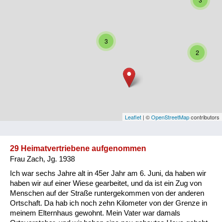
Niederösterreich
Oberösterreich
3
Salzburg
2
Steiermark
Tirol
Vorarlberg
Leaflet
| ©
OpenStreetMap
contributors
Wien
29 Heimatvertriebene aufgenommen
Frau Zach, Jg. 1938
Kategorie
Ich war sechs Jahre alt in 45er Jahr am 6. Juni, da haben wir
Besatzungsmächte
haben wir auf einer Wiese gearbeitet, und da ist ein Zug von
Menschen auf der Straße runtergekommen von der anderen
Frauen, Mütter, Kinder
Ortschaft. Da hab ich noch zehn Kilometer von der Grenze in
meinem Elternhaus gewohnt. Mein Vater war damals