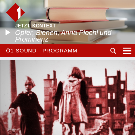
JETZT: KONTEXT
Opfer, Bienen, Anna Plochl und
Prominenz
Ö1 SOUND
PROGRAMM