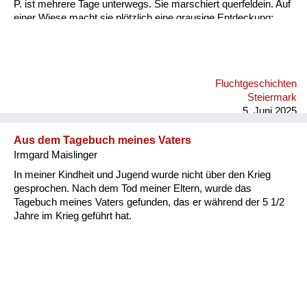
P. ist mehrere Tage unterwegs. Sie marschiert querfeldein. Auf
einer Wiese macht sie plötzlich eine grausige Entdeckung:
zwei Soldaten hängen an einem Baum. Offenbar Deserteure.
Ermordet in den letzten Kriegstagen. Gilda setzt sich in die
Wiese und weint bitterlich. Ein Erlebnis, das sie niemals
vergessen konnte.
Fluchtgeschichten
Steiermark
5. Juni 2025
Aus dem Tagebuch meines Vaters
Irmgard Maislinger
In meiner Kindheit und Jugend wurde nicht über den Krieg
gesprochen. Nach dem Tod meiner Eltern, wurde das
Tagebuch meines Vaters gefunden, das er während der 5 1/2
Jahre im Krieg geführt hat.