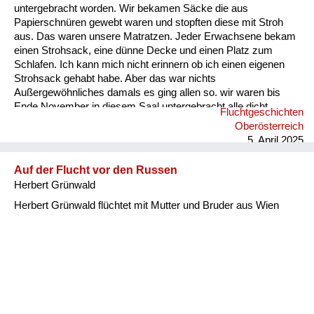
untergebracht worden. Wir bekamen Säcke die aus
Papierschnüren gewebt waren und stopften diese mit Stroh
aus. Das waren unsere Matratzen. Jeder Erwachsene bekam
einen Strohsack, eine dünne Decke und einen Platz zum
Schlafen. Ich kann mich nicht erinnern ob ich einen eigenen
Strohsack gehabt habe. Aber das war nichts
Außergewöhnliches damals es ging allen so. wir waren bis
Ende November in diesem Saal untergebracht alle dicht
Fluchtgeschichten
nebeneinander gereiht. Es gab keine Rücksicht auf
Oberösterreich
Intimsphäre. Mein Vater sah sich schon am zweiten Tag nach
5. April 2025
unserer Ankunft nach Arbeit um. Er begann in einer
Schneiderei am Marktplatz an zu arbeiten. Nach ungefähr
Auf der Flucht vor den Russen
sechs Wochen bekamen wir eine Zwei-Zimmer-Wohnung in
Herbert Grünwald
der wir zu ...
Herbert Grünwald flüchtet mit Mutter und Bruder aus Wien