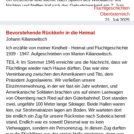
Nichten und Neffen traf sich das Geburtstagskind am 7. Juni
Fluchtgeschichten
2025 an dessen Grab (Pfarre Rannariedl, Pühret 4143
Oberösterreich
Neustift) in Österreich.
21. Juli 2025
Bevorstehende Rückkehr in die Heimat
Johann Kilianowitsch
Ich erzähle von meiner Kindheit - Heimat und Fluchtgeschichte
1939 - 1947. Aufgeschrieben von Marion Kilianowitsch.
TEIL 4: Im Sommer 1945 erreichte uns die Nachricht, dass wir
Flüchtlinge wieder nach Hause dürften. Das war eine
Vereinbarung zwischen den Amerikanern und Tito, dem
Präsident Jugoslawiens. Wir verließen unsere
Einzimmerwohnung, in der wir fast ein Jahr wohnten, und
Amerikanische Soldaten brachten uns auf einem Lastwagen
von Obernberg nach Ried auf den Güterbahnhof. Dort standen
zwei, ungefähr 100 Meter lange Silolager. Beide Hallen waren
leer, nur Strohmatratzen lagen am Boden. Wir warteten dort
bis endlich ein Zug für unsere Rückreise nach Subotica bereit
stand. Endlich war es soweit! Diesmal war es kein
Viehwaggon, sondern ein Personenzug. In diesen Zug durften