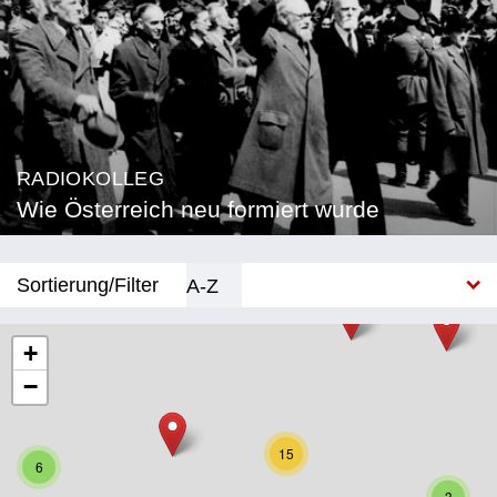
RADIOKOLLEG
Wie Österreich neu formiert wurde
Sortierung/Filter
A-Z
Neu
+
−
Bundesland
Burgenland
15
6
Kärnten
3