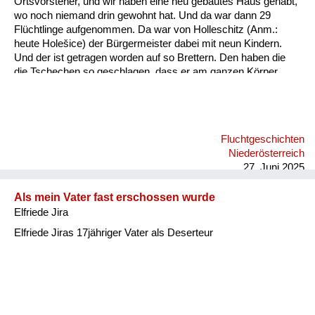
Ortsvorsteher, und wir haben eine neu gebautes Haus gehabt,
Versorgung
wo noch niemand drin gewohnt hat. Und da war dann 29
Flüchtlinge aufgenommen. Da war von Holleschitz (Anm.:
Heimkehrer
heute Holešice) der Bürgermeister dabei mit neun Kindern.
Und der ist getragen worden auf so Brettern. Den haben die
Fluchtgeschichten
die Tschechen so geschlagen, dass er am ganzen Körper
ganz blau war. Und der hat bei uns dann von Juni bis nächsten
Familiengeschichten
Juni, wo sie nach Deutschland gekommen sind, nur Pudding,
Milch und Semmeln und Biskotten gegessen. Und bei uns hat
Schule und Ausbildung
er noch das Jahr gelebt und in Deutschland draußen ist er
Fluchtgeschichten
gestorben. Meine Mutter hat ihm damals alle Kopfpolster
Wiederaufbau und
Niederösterreich
mitgegeben, die sind dann beim Hinauswandern im Juni in
Staatsvertrag
27. Juni 2025
einen Viehwaggon h...
Wohnen
Als mein Vater fast erschossen wurde
Elfriede Jira
sonstiges
Elfriede Jiras 17jähriger Vater als Deserteur