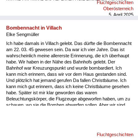
nun die Flüchtlinge aus der ersten Halle einsteigen, dann war
Fluchtgeschichten
der Zug voll. Wir waren traurig und sahen uns sehr Leid, noch
Oberösterreich
nicht in unsere Heimat zurückzukehren und noch länger zu
5. April 2025
warten. “Gott sei Dank!“ Wir konnten nicht ahnen, dass das ein
großes Glück für uns war. Die Mutter mit den zwei Kindern
Bombennacht in Villach
aus unserem Nachbar...
Elke Sengmüller
Ich habe damals in Villach gelebt. Das dürfte die Bombennacht
am 22. 03. 45 gewesen sein. Da war ich vier Jahre. Das ist
wahrscheinlich meine allererste Erinnerung, die ich überhaupt
habe. Wir haben in der Nähe des Bahnhofs gelebt. Der
Bahnhof war Kreuzungspunkt und wurde bombardiert. Ich
kann mich erinnern, dass wir vor dem Haus gestanden sind.
Und plötzlich hat jemand gerufen Da fallen Christbäume. Ich
kann mich gut erinnern, dass ich keine Christbäume gesehen
habe. Später ist mir klar geworden das waren
Beleuchtungskörper, die Flugzeuge abgeworfen haben, um zu
schauen, wo sie die Bomben abwerfen sollen. Aber wir sind
dann sehr schnell in den Keller gegangen. Wir hatten einen
Keller, den mein Vater abgestützt hat, damit er nicht einbricht,
falls eine Bombe aufs Haus fällt. Ich kann mich an die Bombe,
die in unser Haus gefallen ist, nicht erinnern. Aber daran, wie
Fluchtgeschichten
wir aus dem Keller rausgegangen sind. Es hat einen