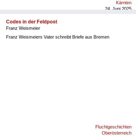
Kärnten
Kellerausgang gegeben, in den Garten und der war voller
24. Juni 2025
Schutt. A...
Codes in der Feldpost
Franz Weismeier
Franz Weismeiers Vater schreibt Briefe aus Bremen
Fluchtgeschichten
Oberösterreich