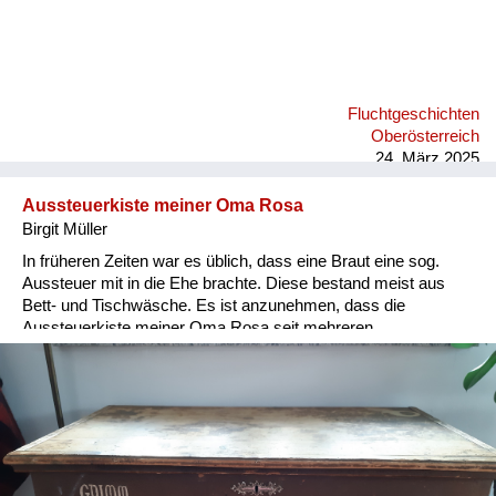
Fluchtgeschichten
Oberösterreich
24. März 2025
Aussteuerkiste meiner Oma Rosa
Birgit Müller
In früheren Zeiten war es üblich, dass eine Braut eine sog.
Aussteuer mit in die Ehe brachte. Diese bestand meist aus
Bett- und Tischwäsche. Es ist anzunehmen, dass die
Aussteuerkiste meiner Oma Rosa seit mehreren
Generationen weitergereicht wurde. Die Beschriftung wurde
erst 1946 hinzugefügt, da meine Großeltern diese Kiste als
persönliches Gepäckstück bei der Vertreibung aus der Heimat
mitgeführt hatten. Heute befindet sich dieses einmalige
Erbstück im Besitz einer meiner Cousinen.