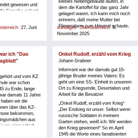
kleines Nebengebäude laufen, in
eundet gewesen und
dem die Kartoffel für das ganz Jahr
die Sprache gelernt.
gelagert waren. Ich kann mich noch
hat polnisch
erinnern, daß meine Mutter bei
Jahren. Dieser
Fliegeralarm zum Himmel schaute,
sterreich
27. Juni
sonstiges
Oberösterreich
8.
 hat dann zum
die herannahenden Flugzeuge im
November 2025
as Barackenlager
Auge behielt und auch manchmal
en. Dan haben sie
sagte, wenn diese die Bomben
ferdefuhrwerk
ausklinkten „die erreichen uns nicht“.
der Kleine war
 war ich "Das
Onkel Rudolf, erzähl vom Krieg
Und sie hatte immer recht. Im
dann gewusst
agblatt"
Johann Grabner
obersten Stock des Bauernhauses
ist, und er ist ihm
war eine Frau untergebracht, die
Informant war der damals gut 15-
n. Das heißt er ist
immer Karten legte. Sie kam nie in
jährige Bruder meines Vaters: Es
gehört und vom KZ
eggelaufen zu dem
den Kartoffelkeller. Doch eines
geht um eine SS- Einheit in unserem
chule war schon
 zu dem
Tages kam sie gerannt und rief
Ort zu Kriegsende, Desertation und
5 zu Ende, lange
„heute wird’s gefährlich“ … und
Arbeit für die Besatzer
 war damals 11 Jahre
tatsächlich schlug eine Bombe hinter
t haben wir die
„Onkel Rudolf, erzähl vom Krieg“
dem Haus ein.
ionen über das KZ-
„Der Endsieg ist unser. Selbst wenn
ensee bekommen,
russische Soldaten in meinem
tlingsmädchen aus
Garten stehen, weiß ich: Wir werden
i uns einquartiert
den Krieg gewinnen!“ So im April
r arbeitsverpflichtet
1945 die Worte eines fanatisierten
ist ganz aufgeregt