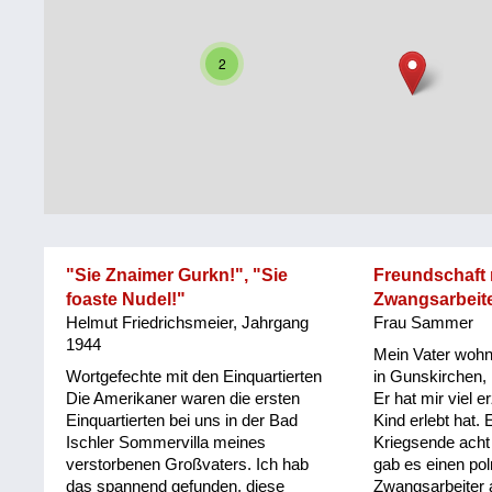
Steiermark
Fluchtgeschichten
2
Tirol
Familiengeschichten
Vorarlberg
Schule
und
Wien
Ausbildung
Wiederaufbau
und
"Sie Znaimer Gurkn!", "Sie
Freundschaft 
Staatsvertrag
foaste Nudel!"
Zwangsarbeit
Helmut Friedrichsmeier, Jahrgang
Frau Sammer
Wohnen
1944
Mein Vater wohnt
sonstiges
Wortgefechte mit den Einquartierten
in Gunskirchen, 
Die Amerikaner waren die ersten
Er hat mir viel e
Einquartierten bei uns in der Bad
Kind erlebt hat. 
Ischler Sommervilla meines
Kriegsende acht
verstorbenen Großvaters. Ich hab
gab es einen po
das spannend gefunden, diese
Zwangsarbeiter 