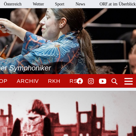
Österreich
Wetter
Sport
News
ORF.at im Überblick
ner Symphoniker
OP
ARCHIV
RKH
RSO