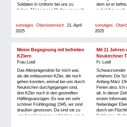
Soldaten in Uniform bei uns zu
dem ist er befr
haben. Meine junge Mutter war auch
er hat ihm auch 
interessiert am Kontakt. Und das hat
Also mein Vater 
meine Großmutter verurteilt: Was
gekonnt mit 5-6 
sonstiges
Oberösterreich
21. April
sonstiges
Oberö
werden die Leute sagen! Bald darauf
Zwangsarbeiter
2025
2025
mussten wir eine Flüchtlingsfamilie
Kriegsende in d
aus der Brünner Gegend in unserer
nach Wels müss
Villa aufnehmen. Das war natürlich
ihn mit einem P
nicht das, was meine Großmutter
wegebracht und 
Meine Begegnung mit befreiten
Mit 11 Jahren
wollte; die Amerikaner hatten noch
dabei. Der hat 
KZlern
Neukirchner T
einen gewissen Status verliehen.
ungefähr, wo das 
Frau Loidl
Fr. Loidl
Mich hat es gefreut, weil ich als
noch nachgelaufe
Das Allerprägendste für mich war,
Schwarzsender 
einen Spielkameraden hatte,
von zu Hause w
als die entlassenen KZler, die noch
erfahren: Die S
während meine Großmutter sich
Zwangsarbeiter,
gehen konnten, einmal bei uns durch
Anfang März 194
bald mit der Frau dieser
befreundeten.
Neukirchen durchgegangen sind,
Ferien also. Ich
Flüchtlingsfamilie verfeindet hat.
drei KZler noch in den gestreiften
alt. In dieser Zei
Meine Großmutter hat immer
Häftlingsanzügen. Es war ein sehr
ersten Informat
gesagt: Sie Znaimer Gurkn! Znaim
schöner Frühlingstag 1945, wir sind
Nebenlager Eb
war ja eine Gemüsezucht Gegend.
draußen gesessen. Da sind sie zu
durch ein Flüch
Und die Frau aus Südmähren hat
uns hergekommen und haben uns in
Schlesien, die be
gesagt: Sie foaste Nudel! Meine
gebrochenem Deutsch gefragt, ob
war und ins Lage
Großmutter war ja nicht ganz
sie hier richtig sind - das dürften
worden ist. Sie 