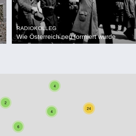
RADIOKOLLEG
Wie Österreich neu formiert wurde
4
2
24
4
6