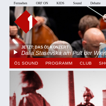
Fernsehen
ORF ON
KIDS
Sound
Debatte
JETZT: DAS Ö1 KONZERT
Dalia Stasevska am Pult der Wie
Ö1 SOUND
PROGRAMM
CLUB
SH