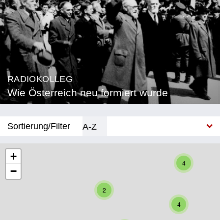
RADIOKOLLEG
Wie Österreich neu formiert wurde
Sortierung/Filter
A-Z
Neu
+
4
−
Bundesland
2
Burgenland
4
Kärnten