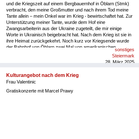
und die Kriegszeit auf einem Bergbauernhof in Öblarn (Stmk)
verbracht, den meine Großmutter und nach ihrem Tod meine
Tante allein – mein Onkel war im Krieg - bewirtschaftet hat. Zur
Unterstützung meiner Tante, wurde dem Hof eine
Zwangsarbeiterin aus der Ukraine zugeteilt, die mir einige
Worte in Ukrainisch beigebracht hat. Nach dem Krieg ist sie in
ihre Heimat zurückgekehrt. Noch kurz vor Kriegsende wurde
der Bahnhof von Öblarn zwei Mal von amerikanischen
sonstiges
Fliegern angegriffen; Erzählungen zufolge wurde Hitler in
Steiermark
Schloss Gstatt vermutet. Mein Schulweg war im Krieg
28. März 2025
gefährlich. Wir mussten nach Beendigung des Unterrichtes
entweder durch das Friedhofstor über die Wiesen Richtung
Kulturangebot nach dem Krieg
Wald laufen oder falls es Tieffliegerangriffe gab, diese im
Frau Valentinic
Luftschutzkeller des Amtshauses abwarten und anschließend
so rasch wie möglich den Heimweg auf den Berg antreten.
Gratiskonzerte mit Marcel Prawy
Noch heu...