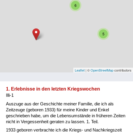
6
Niederösterreich
Oberösterreich
Salzburg
5
Steiermark
Tirol
Vorarlberg
Leaflet
| ©
OpenStreetMap
contributors
Wien
1. Erlebnisse in den letzten Kriegswochen
Illi-1
Kategorie
Auszuge aus der Geschichte meiner Familie, die ich als
Besatzungsmächte
Zeitzeuge (geboren 1933) für meine Kinder und Enkel
geschrieben habe, um die Lebensumstände in früheren Zeiten
Frauen, Mütter, Kinder
nicht in Vergessenheit geraten zu lassen. 1. Teil.
1933 geboren verbrachte ich die Kriegs- und Nachkriegszeit