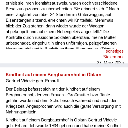
erhielt sie ihren Identitätsausweis, waren doch verschiedene
Besatzungszonen zu überschreiten. Sie erinnert sich. " Nach
einer Zugfahrt von über 24 Stunden im Güterwaggon, auf
Eisenstangen sitzend, erreichten wir Knittelfeld. Mehrmals
blieb der Zug stehen, dann wieder wurde der Waggon
abgekoppelt und auf einem Nebengeleis abgestellt." Die
Kontrolle durch russische Soldaten überstand meine Mutter
unbeschadet, eingehüllt in einen unförmigen, pelzgefütterten
Herrenmantel und in Begleitung ihres Ehemannes. (Dieser
sonstiges
Mantel -"Stadtpelz" genannt- diente nicht nur meiner Mutter zur
Steiermark
Bequemlichkeit, sondern sie transportierte das gute Stück von
27. März 2025
Wien nach Knittelfeld, wo es seinem Besitzer übergeben
wurde.) U...
Kindheit auf einem Bergbauernhof in Öblarn
Gertrud Vidovic geb. Erhardt
Der Beitrag befasst sich mit der Kindheit auf einem
Bergbauernhof, der von Frauen - Großmutter bzw. Tante -
geführt wurde und dem Schulbesuch während und nach der
Kriegszeit. Angesprochen wird auch die (gute) Versorgung mit
Nahrungsmitteln.
Kindheit auf einem Bergbauernhof in Öblarn Gertrud Vidovic
geb. Erhardt Ich wurde 1934 geboren und habe meine Kindheit