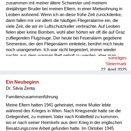
Versorgung
zusammen mit meiner ältere Schwester und meinem
dreijähriger Bruder bei meinen Eltern, in einer Mietwohnung in
Heimkehrer
Leoben wohnend. Wenn ich an diese frühe Zeit zurückdenke,
dann fallen mir vor allem die häufigen Fliegeralarme ein, die
Fluchtgeschichten
viele Zeit, die wir im Luftschutzkeller verbrachte. Auf Leoben
fielen aber keine Bomben, wohl aber hörten wir oft die auf Graz
Familiengeschichten
zufliegenden Flugzeuge. Der heute bei Feueralarm gegebene
Sirenenton, der den Fliegeralarm einleitete, berührt mich heute
Schule und Ausbildung
noch unangenehm. Ich war nicht begeistert, immer wieder
nachts aus dem warmen Bett geholt zu werden, aber man
sonstiges
Wiederaufbau und
nahm es als selbstverständlich hin, wir Kinder kannten es
Steiermark
nicht anders. Rückblickend zeigt es mir, dass sich der
Staatsvertrag
22. April 2025
Mensch an von ihm nicht zu beeinflussende Umstände
gewöhnen kann. So hatte ich auch keine Angst, dass etwas
Wohnen
Ein Neubeginn
Schreckliches passieren könnte. Das Schicksal, ausgebombt
Dr. Silvia Zenta
zu werden oder wie es vielen anderen damals erging,...
sonstiges
Familienzusammenführung
Meine Eltern hatten 1941 geheiratet, meine Mutter lebte
während des Krieges in Wien. Nach Kriegsende hatte sie die
Gelegenheit, zu meinem Vater nach Knittelfeld zu kommen,
wo er nach seiner Heimkehr aus dem Krieg in der englischen
Besatzungszone Arbeit gefunden hatte. Im Oktober 1945