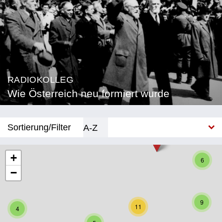
RADIOKOLLEG
Wie Österreich neu formiert wurde
Sortierung/Filter
A-Z
Neu
+
6
−
Bundesland
Burgenland
9
11
4
Kärnten