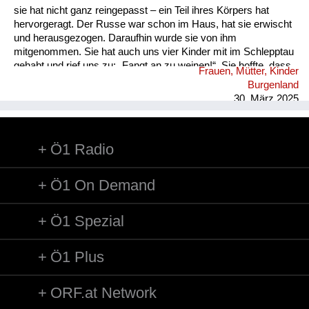
sie hat nicht ganz reingepasst – ein Teil ihres Körpers hat
hervorgeragt. Der Russe war schon im Haus, hat sie erwischt
und herausgezogen. Daraufhin wurde sie von ihm
mitgenommen. Sie hat auch uns vier Kinder mit im Schlepptau
gehabt und rief uns zu: „Fangt an zu weinen!“. Sie hoffte, dass
Frauen, Mütter, Kinder
wir damit Mitleid erregen könnten. Wir folgten ihr, aber einer
Burgenland
meiner Brüder war widerspenstig – er hat sich geweigert zu
30. März 2025
weinen. „Ich weine doch nicht für den Russen!“, sagte er...
Ö1 Radio
Ö1 On Demand
Ö1 Spezial
Ö1 Plus
ORF.at Network