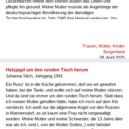
Lazarettärztin rettete dem kleinen Buben das Leben und
pflegte ihn gesund. Meine Mutter musste als Angehörige der
deutschsprachigen Bevölkerung der damaligen
Tschechoslowakei im Jahr 1945 ihre Heimat verlassen. Vor
allem für ihre Eltern war der Rest des Lebens nicht leicht.
Davon erzähle ich in meinem Audiobeitrag.
Frauen, Mütter, Kinder
Burgenland
28. April 2025
Hetzjagd um den runden Tisch herum
Johanna Stich, Jahrgang 1941
Ein Russ' ist in die Küche gekommen, dort wo wir gewohnt
haben, bei der Tante, und wollte sich auf meine Mutter stürzen.
Und da sind sie immer um den runden Tisch herum. Statt dass
ich meiner Mutter geholfen hätte, habe ich mich auf dem Klo
versteckt. Ich weiß nur die allgemeine Angst vor den Russen
in Mannersdorf, es ist kaum eine Frau nicht vergewaltigt
worden. Meine Mutter und meine Schwester, die 13 Jahre älter
war als ich, sind (..von der Mutter Gottes..) sehr behütet