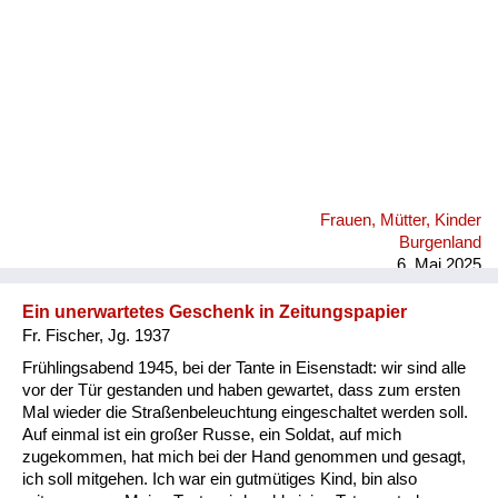
Versorgung
Heimkehrer
Fluchtgeschichten
Familiengeschichten
Schule und Ausbildung
Frauen, Mütter, Kinder
Wiederaufbau und
Burgenland
Staatsvertrag
6. Mai 2025
Wohnen
Ein unerwartetes Geschenk in Zeitungspapier
Fr. Fischer, Jg. 1937
sonstiges
Frühlingsabend 1945, bei der Tante in Eisenstadt: wir sind alle
vor der Tür gestanden und haben gewartet, dass zum ersten
Mal wieder die Straßenbeleuchtung eingeschaltet werden soll.
Auf einmal ist ein großer Russe, ein Soldat, auf mich
zugekommen, hat mich bei der Hand genommen und gesagt,
ich soll mitgehen. Ich war ein gutmütiges Kind, bin also