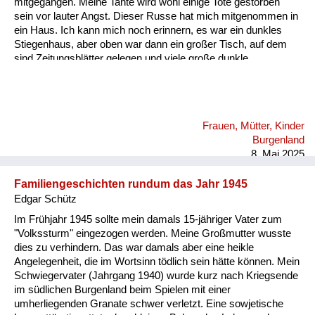
mitgegangen. Meine Tante wird wohl einige Tote gestorben
sein vor lauter Angst. Dieser Russe hat mich mitgenommen in
ein Haus. Ich kann mich noch erinnern, es war ein dunkles
Stiegenhaus, aber oben war dann ein großer Tisch, auf dem
sind Zeitungsblätter gelegen und viele große dunkle
Lebkuchen. Er hat mir ein paar Lebkuchen in Zeitungspapier
eingepackt und hat mich wohlbehalten zu meiner Tante wieder
zurückgebracht. - Das ist ein Beleg dafür, dass die Russen
zwar zu Frauen und Mädchen furchtbar waren, aber Kinder
Frauen, Mütter, Kinder
gemocht haben.
Burgenland
8. Mai 2025
Familiengeschichten rundum das Jahr 1945
Edgar Schütz
Im Frühjahr 1945 sollte mein damals 15-jähriger Vater zum
"Volkssturm" eingezogen werden. Meine Großmutter wusste
dies zu verhindern. Das war damals aber eine heikle
Angelegenheit, die im Wortsinn tödlich sein hätte können. Mein
Schwiegervater (Jahrgang 1940) wurde kurz nach Kriegsende
im südlichen Burgenland beim Spielen mit einer
umherliegenden Granate schwer verletzt. Eine sowjetische