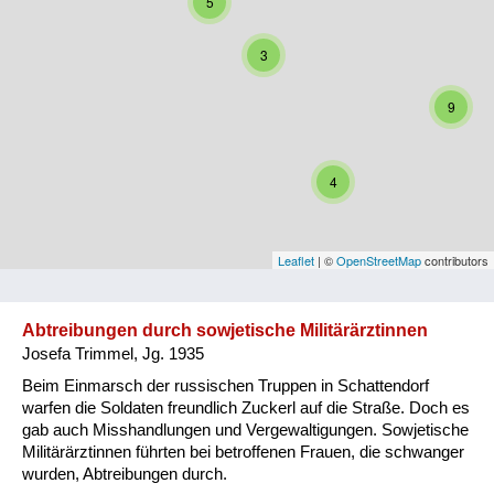
5
Niederösterreich
3
Oberösterreich
9
Salzburg
Steiermark
4
Tirol
Vorarlberg
Leaflet
| ©
OpenStreetMap
contributors
Wien
Abtreibungen durch sowjetische Militärärztinnen
Josefa Trimmel, Jg. 1935
Kategorie
Beim Einmarsch der russischen Truppen in Schattendorf
Besatzungsmächte
warfen die Soldaten freundlich Zuckerl auf die Straße. Doch es
gab auch Misshandlungen und Vergewaltigungen. Sowjetische
Frauen, Mütter, Kinder
Militärärztinnen führten bei betroffenen Frauen, die schwanger
wurden, Abtreibungen durch.