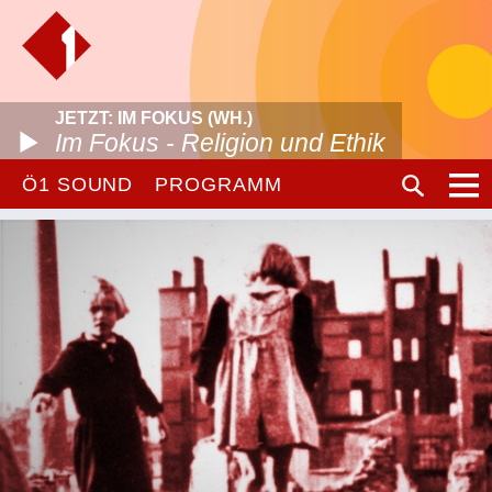
JETZT: IM FOKUS (WH.)
Im Fokus - Religion und Ethik
Ö1 SOUND
PROGRAMM