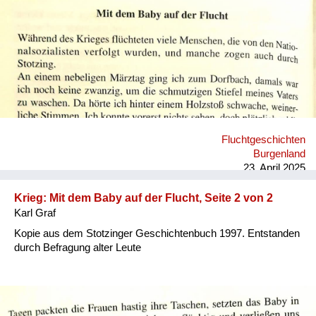
Versorgung
Heimkehrer
Fluchtgeschichten
Familiengeschichten
Schule und Ausbildung
Fluchtgeschichten
Wiederaufbau und
Burgenland
Staatsvertrag
23. April 2025
Wohnen
Krieg: Mit dem Baby auf der Flucht, Seite 2 von 2
Karl Graf
sonstiges
Kopie aus dem Stotzinger Geschichtenbuch 1997. Entstanden
durch Befragung alter Leute