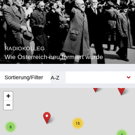
RADIOKOLLEG
Wie Österreich neu formiert wurde
Sortierung/Filter
A-Z
Neu
+
−
Bundesland
Burgenland
15
6
Kärnten
3