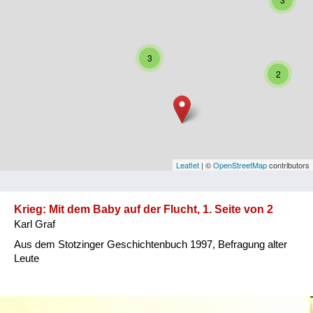
Niederösterreich
Oberösterreich
3
Salzburg
2
Steiermark
Tirol
Vorarlberg
Leaflet
| ©
OpenStreetMap
contributors
Wien
Krieg: Mit dem Baby auf der Flucht, 1. Seite von 2
Karl Graf
Kategorie
Aus dem Stotzinger Geschichtenbuch 1997, Befragung alter
Besatzungsmächte
Leute
Frauen, Mütter, Kinder