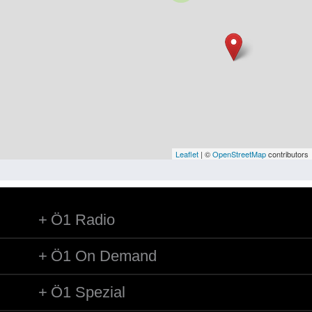
Niederösterreich
Oberösterreich
Salzburg
Steiermark
Tirol
Vorarlberg
Leaflet
| ©
OpenStreetMap
contributors
Wien
Ö1 Radio
Kategorie
Besatzungsmächte
Ö1 On Demand
Frauen, Mütter, Kinder
Ö1 Spezial
Versorgung