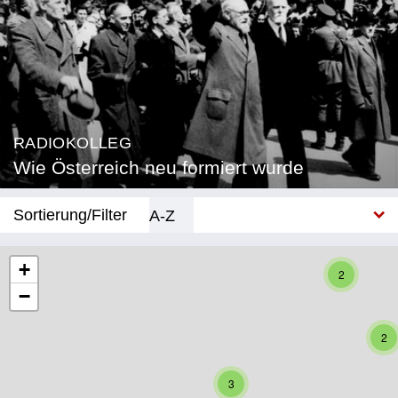
RADIOKOLLEG
Wie Österreich neu formiert wurde
Sortierung/Filter
A-Z
Neu
+
2
−
Bundesland
Burgenland
2
Kärnten
3