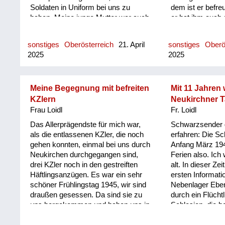
Soldaten in Uniform bei uns zu
dem ist er befr
haben. Meine junge Mutter war auch
er hat ihm auch 
interessiert am Kontakt. Und das hat
Also mein Vater 
meine Großmutter verurteilt: Was
gekonnt mit 5-6 
sonstiges
Oberösterreich
21. April
sonstiges
Oberö
werden die Leute sagen! Bald darauf
Zwangsarbeiter
2025
2025
mussten wir eine Flüchtlingsfamilie
Kriegsende in d
aus der Brünner Gegend in unserer
nach Wels müss
Villa aufnehmen. Das war natürlich
ihn mit einem P
nicht das, was meine Großmutter
wegebracht und 
Meine Begegnung mit befreiten
Mit 11 Jahren
wollte; die Amerikaner hatten noch
dabei. Der hat 
KZlern
Neukirchner T
einen gewissen Status verliehen.
ungefähr, wo das 
Frau Loidl
Fr. Loidl
Mich hat es gefreut, weil ich als
noch nachgelaufe
Das Allerprägendste für mich war,
Schwarzsender 
einen Spielkameraden hatte,
von zu Hause w
als die entlassenen KZler, die noch
erfahren: Die S
während meine Großmutter sich
Zwangsarbeiter,
gehen konnten, einmal bei uns durch
Anfang März 194
bald mit der Frau dieser
befreundeten.
Neukirchen durchgegangen sind,
Ferien also. Ich
Flüchtlingsfamilie verfeindet hat.
drei KZler noch in den gestreiften
alt. In dieser Zei
Meine Großmutter hat immer
Häftlingsanzügen. Es war ein sehr
ersten Informat
gesagt: Sie Znaimer Gurkn! Znaim
schöner Frühlingstag 1945, wir sind
Nebenlager Eb
war ja eine Gemüsezucht Gegend.
draußen gesessen. Da sind sie zu
durch ein Flüch
Und die Frau aus Südmähren hat
uns hergekommen und haben uns in
Schlesien, die be
gesagt: Sie foaste Nudel! Meine
gebrochenem Deutsch gefragt, ob
war und ins Lage
Großmutter war ja nicht ganz
sie hier richtig sind - das dürften
worden ist. Sie 