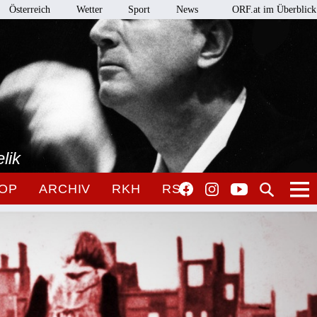
Österreich
Wetter
Sport
News
ORF.at im Überblick
lik
OP
ARCHIV
RKH
RSO