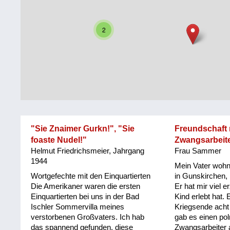
Steiermark
Fluchtgeschichten
2
Tirol
Familiengeschichten
Vorarlberg
Schule
und
Wien
Ausbildung
Wiederaufbau
und
"Sie Znaimer Gurkn!", "Sie
Freundschaft 
Staatsvertrag
foaste Nudel!"
Zwangsarbeit
Helmut Friedrichsmeier, Jahrgang
Frau Sammer
Wohnen
1944
Mein Vater wohnt
sonstiges
Wortgefechte mit den Einquartierten
in Gunskirchen, 
Die Amerikaner waren die ersten
Er hat mir viel e
Einquartierten bei uns in der Bad
Kind erlebt hat. 
Ischler Sommervilla meines
Kriegsende acht
verstorbenen Großvaters. Ich hab
gab es einen po
das spannend gefunden, diese
Zwangsarbeiter 