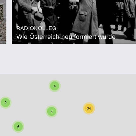
RADIOKOLLEG
Wie Österreich neu formiert wurde
4
2
24
4
6