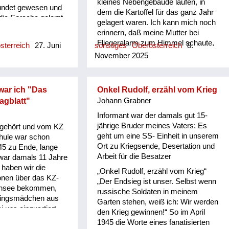
kleines Nebengebäude laufen, in
eundet gewesen und
dem die Kartoffel für das ganz Jahr
die Sprache gelernt.
gelagert waren. Ich kann mich noch
hat polnisch
erinnern, daß meine Mutter bei
Jahren. Dieser
Fliegeralarm zum Himmel schaute,
sterreich
27. Juni
sonstiges
Oberösterreich
8.
 hat dann zum
die herannahenden Flugzeuge im
November 2025
as Barackenlager
Auge behielt und auch manchmal
en. Dan haben sie
sagte, wenn diese die Bomben
ferdefuhrwerk
ausklinkten „die erreichen uns nicht“.
der Kleine war
 war ich "Das
Onkel Rudolf, erzähl vom Krieg
Und sie hatte immer recht. Im
dann gewusst
agblatt"
Johann Grabner
obersten Stock des Bauernhauses
ist, und er ist ihm
war eine Frau untergebracht, die
Informant war der damals gut 15-
n. Das heißt er ist
immer Karten legte. Sie kam nie in
jährige Bruder meines Vaters: Es
gehört und vom KZ
eggelaufen zu dem
den Kartoffelkeller. Doch eines
geht um eine SS- Einheit in unserem
chule war schon
 zu dem
Tages kam sie gerannt und rief
Ort zu Kriegsende, Desertation und
5 zu Ende, lange
„heute wird’s gefährlich“ … und
Arbeit für die Besatzer
 war damals 11 Jahre
tatsächlich schlug eine Bombe hinter
t haben wir die
„Onkel Rudolf, erzähl vom Krieg“
dem Haus ein.
ionen über das KZ-
„Der Endsieg ist unser. Selbst wenn
ensee bekommen,
russische Soldaten in meinem
tlingsmädchen aus
Garten stehen, weiß ich: Wir werden
i uns einquartiert
den Krieg gewinnen!“ So im April
r arbeitsverpflichtet
1945 die Worte eines fanatisierten
ist ganz aufgeregt