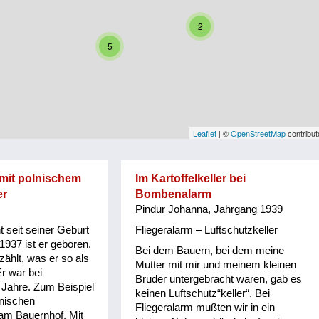
2
5
Leaflet
| ©
OpenStreetMap
contribut
mit polnischem
Im Kartoffelkeller bei
er
Bombenalarm
Pindur Johanna, Jahrgang 1939
 seit seiner Geburt
Fliegeralarm – Luftschutzkeller
1937 ist er geboren.
Bei dem Bauern, bei dem meine
rzählt, was er so als
Mutter mit mir und meinem kleinen
Er war bei
Bruder untergebracht waren, gab es
 Jahre. Zum Beispiel
keinen Luftschutz“keller“. Bei
lnischen
Fliegeralarm mußten wir in ein
am Bauernhof. Mit