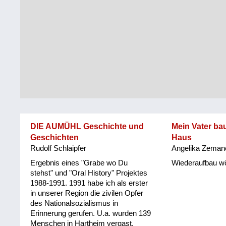
Steiermark
Fluchtgeschichten
Tirol
Familiengeschichten
Vorarlberg
Schule
und
Wien
Ausbildung
Wiederaufbau
und
DIE AUMÜHL Geschichte und
Mein Vater bau
Staatsvertrag
Geschichten
Haus
Rudolf Schlaipfer
Angelika Zeman
Wohnen
Ergebnis eines "Grabe wo Du
Wiederaufbau w
sonstiges
stehst" und "Oral History" Projektes
1988-1991. 1991 habe ich als erster
in unserer Region die zivilen Opfer
des Nationalsozialismus in
Erinnerung gerufen. U.a. wurden 139
Menschen in Hartheim vergast.