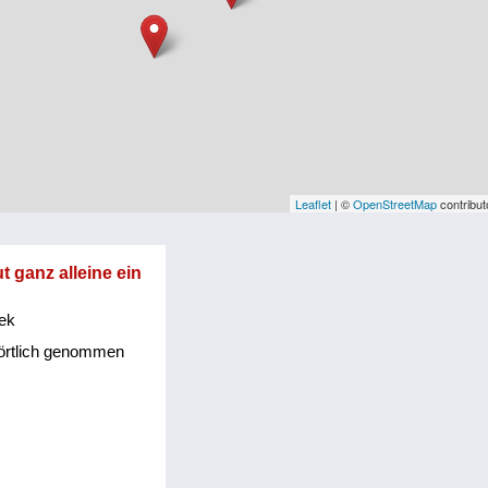
Leaflet
| ©
OpenStreetMap
contribut
t ganz alleine ein
ek
örtlich genommen