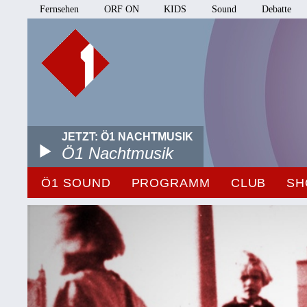
Fernsehen
ORF ON
KIDS
Sound
Debatte
JETZT: Ö1 NACHTMUSIK
Ö1 Nachtmusik
Ö1 SOUND
PROGRAMM
CLUB
SH