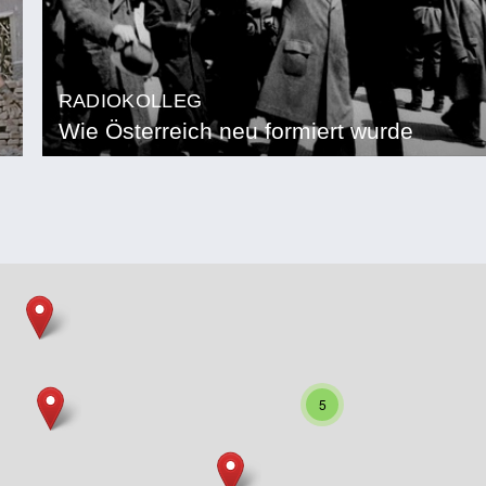
RADIOKOLLEG
Wie Österreich neu formiert wurde
5