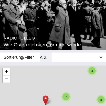
RADIOKOLLEG
Wie Österreich neu formiert wurde
Sortierung/Filter
A-Z
Neu
4
+
−
Bundesland
Burgenland
7
Kärnten
8