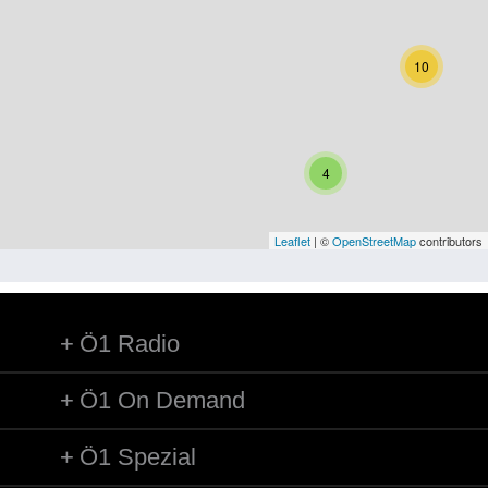
Niederösterreich
Oberösterreich
10
Salzburg
Steiermark
4
Tirol
Vorarlberg
Leaflet
| ©
OpenStreetMap
contributors
Wien
Ö1 Radio
Kategorie
Besatzungsmächte
Ö1 On Demand
Frauen, Mütter, Kinder
Ö1 Spezial
Versorgung