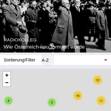
RADIOKOLLEG
Wie Österreich neu formiert wurde
Sortierung/Filter
A-Z
Neu
+
12
−
Bundesland
Burgenland
16
4
11
5
Kärnten