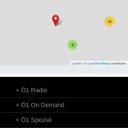
Niederösterreich
Oberösterreich
18
Salzburg
Steiermark
4
Tirol
Vorarlberg
Leaflet
| ©
OpenStreetMap
contributors
Wien
Ö1 Radio
Kategorie
Besatzungsmächte
Ö1 On Demand
Frauen, Mütter, Kinder
Ö1 Spezial
Versorgung