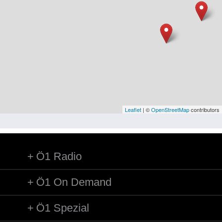
Niederösterreich
Oberösterreich
Salzburg
Steiermark
Tirol
Vorarlberg
Leaflet
| ©
OpenStreetMap
contributors
Wien
Ö1 Radio
Kategorie
Besatzungsmächte
Ö1 On Demand
Frauen, Mütter, Kinder
Ö1 Spezial
Versorgung