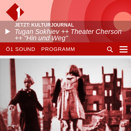
JETZT: KULTURJOURNAL
Tugan Sokhiev ++ Theater Cherson
++ "Hin und Weg"
Ö1 SOUND
PROGRAMM