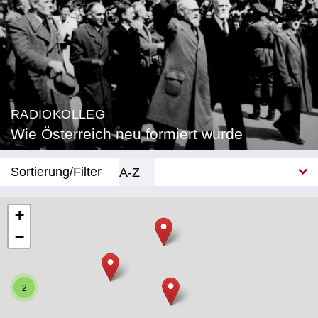
RADIOKOLLEG
Wie Österreich neu formiert wurde
Sortierung/Filter
A-Z
Neu
+
−
Bundesland
Burgenland
2
Kärnten