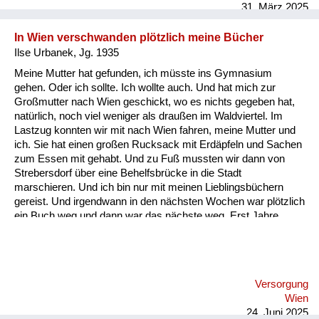
31. März 2025
In Wien verschwanden plötzlich meine Bücher
Ilse Urbanek, Jg. 1935
Meine Mutter hat gefunden, ich müsste ins Gymnasium
gehen. Oder ich sollte. Ich wollte auch. Und hat mich zur
Großmutter nach Wien geschickt, wo es nichts gegeben hat,
natürlich, noch viel weniger als draußen im Waldviertel. Im
Lastzug konnten wir mit nach Wien fahren, meine Mutter und
ich. Sie hat einen großen Rucksack mit Erdäpfeln und Sachen
zum Essen mit gehabt. Und zu Fuß mussten wir dann von
Strebersdorf über eine Behelfsbrücke in die Stadt
marschieren. Und ich bin nur mit meinen Lieblingsbüchern
gereist. Und irgendwann in den nächsten Wochen war plötzlich
ein Buch weg und dann war das nächste weg. Erst Jahre
später bin ich draufgekommen, dass meine Tante und meine
Großmutter die Bücher auf dem Schwarzmarkt gegen
Lebensmittel eintauschen mussten.
Versorgung
Wien
24. Juni 2025