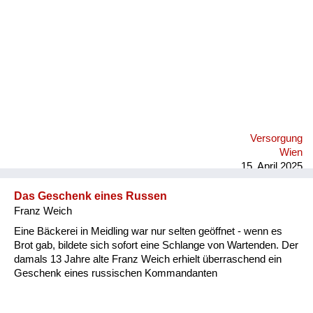
Versorgung
Heimkehrer
Fluchtgeschichten
Familiengeschichten
Schule und Ausbildung
Versorgung
Wiederaufbau und
Wien
Staatsvertrag
15. April 2025
Wohnen
Das Geschenk eines Russen
Franz Weich
sonstiges
Eine Bäckerei in Meidling war nur selten geöffnet - wenn es
Brot gab, bildete sich sofort eine Schlange von Wartenden. Der
damals 13 Jahre alte Franz Weich erhielt überraschend ein
Geschenk eines russischen Kommandanten