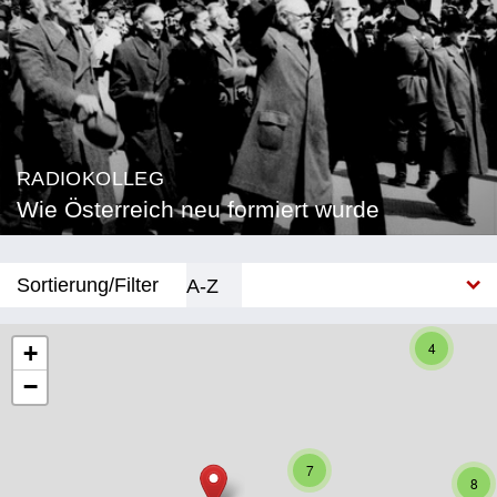
RADIOKOLLEG
Wie Österreich neu formiert wurde
Sortierung/Filter
A-Z
Neu
4
+
−
Bundesland
Burgenland
7
Kärnten
8