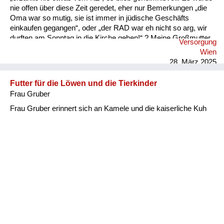
nie offen über diese Zeit geredet, eher nur Bemerkungen „die
Oma war so mutig, sie ist immer in jüdische Geschäfts
einkaufen gegangen“, oder „der RAD war eh nicht so arg, wir
durften am Sonntag in die Kirche gehen!“ ? Meine Großmutter,
Versorgung
geboren 1899, erhielt das eiserne Mutterkreuz: mein Vater
Wien
hatte noch vier Geschwister. Als tiefgläubige Katholikin war sie
28. März 2025
sehr stolz darauf. Mein Vater, geboren 1914, lernte
Neugriechisch in der Hoffnung, dann nicht „an die Front“ z...
Futter für die Löwen und die Tierkinder
Frau Gruber
Frau Gruber erinnert sich an Kamele und die kaiserliche Kuh