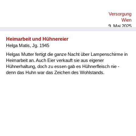
braucht. Und so habe ich eigentlich meine Kindheit nicht so
tragisch empfunden. Ich habe alles gehabt und mir war
Versorgung
eigentlich nicht bewusst, dass da Krieg ist. Ich habe nur nicht
Wien
alles haben können. Man wünscht sich oft zu vi...
9. Mai 2025
Heimarbeit und Hühnereier
Helga Matis, Jg. 1945
Helgas Mutter fertigt die ganze Nacht über Lampenschirme in
Heimarbeit an. Auch Eier verkauft sie aus eigener
Hühnerhaltung, doch zu essen gab es Hühnerfleisch nie -
denn das Huhn war das Zeichen des Wohlstands.