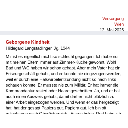
Versorgung
Wien
13. Mai 2025
Geborgene Kindheit
Hildegard Langstadlinger, Jg. 1944
Mir ist es eigentlich nicht so schlecht gegangen. Ich habe nur
mit meinen Eltern immer auf Zimmer-Küche gewohnt. Wohl
Bad und WC haben wir schon gehabt. Aber mein Vater hat ein
Friseurgeschäft gehabt, und er konnte nie eingezogen werden,
weil er durch eine Halswirbelentzündung nicht so nach links
schauen konnte. Er musste nie zum Militär. Er hat immer die
Kommandantur rasiert oder Haare geschnitten. Ja, und er hat
auch einen Ausweis gehabt, damit darf er nicht plötzlich zu
einer Arbeit eingezogen werden. Und wenn er das hergezeigt
hat, hat der gesagt Papiera gut, Papiera gut. Ich bin oft
mitgefahren nach Oberösterreich , Essen holen. Dort habe ich
entweder mit Mutter oder Vater in einem Bett geschlafen und
wir konnten Kartoffeln holen und Fleisch und was man so