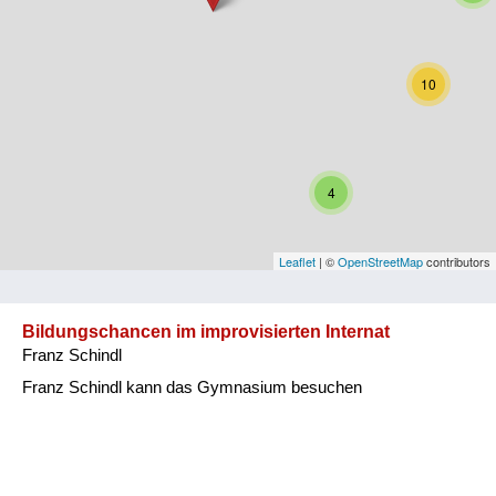
Niederösterreich
Oberösterreich
10
Salzburg
Steiermark
4
Tirol
Vorarlberg
Leaflet
| ©
OpenStreetMap
contributors
Wien
Bildungschancen im improvisierten Internat
Franz Schindl
Kategorie
Franz Schindl kann das Gymnasium besuchen
Besatzungsmächte
Frauen, Mütter, Kinder