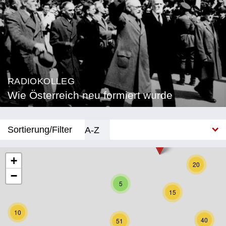
RADIOKOLLEG
Wie Österreich neu formiert wurde
Sortierung/Filter
A-Z
Neu
+
20
−
Bundesland
5
15
Burgenland
10
Kärnten
40
51