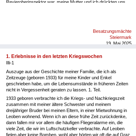
Revieroberinspektor war, meine Mutter und ich drückten uns
an die Wand. Er saß da, schlug mit der Faust auf den Tisch
und brüllte „Wodka, Wodka“! Meine Großmutter und Mutter
sagten immer wieder, sie hätten keinen, er wiederum brüllte
wieder „Wodka“! Ich dachte mir, dass das komisch war, geh
Besatzungsmächte
dann mit einem Glas zum Wasserhahn, fülle es mit Wasser
Steiermark
und stelle es vor ihn hin. Er hat so zu lachen begonnen,
19. Mai 2025
schall...
1. Erlebnisse in den letzten Kriegswochen
Illi-1
Auszuge aus der Geschichte meiner Familie, die ich als
Zeitzeuge (geboren 1933) für meine Kinder und Enkel
geschrieben habe, um die Lebensumstände in früheren Zeiten
nicht in Vergessenheit geraten zu lassen. 1. Teil.
1933 geboren verbrachte ich die Kriegs- und Nachkriegszeit
zusammen mit meiner ältere Schwester und meinem
dreijähriger Bruder bei meinen Eltern, in einer Mietwohnung in
Leoben wohnend. Wenn ich an diese frühe Zeit zurückdenke,
dann fallen mir vor allem die häufigen Fliegeralarme ein, die
viele Zeit, die wir im Luftschutzkeller verbrachte. Auf Leoben
fielen aber keine Bomben, wohl aber hörten wir oft die auf Graz