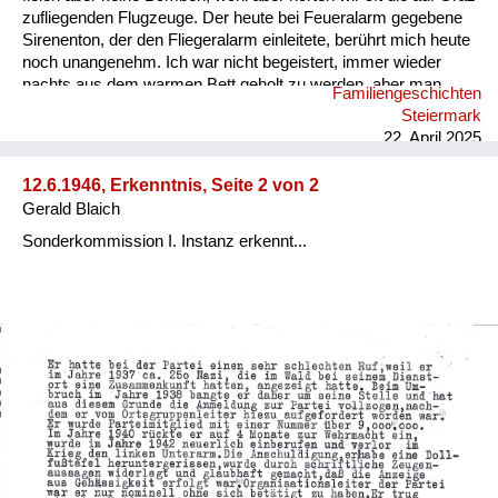
zufliegenden Flugzeuge. Der heute bei Feueralarm gegebene
Sirenenton, der den Fliegeralarm einleitete, berührt mich heute
noch unangenehm. Ich war nicht begeistert, immer wieder
nachts aus dem warmen Bett geholt zu werden, aber man
Familiengeschichten
nahm es als selbstverständlich hin, wir Kinder kannten es
Steiermark
nicht anders. Rückblickend zeigt es mir, dass sich der
22. April 2025
Mensch an von ihm nicht zu beeinflussende Umstände
gewöhnen kann. So hatte ich auch keine Angst, dass etwas
12.6.1946, Erkenntnis, Seite 2 von 2
Schreckliches passieren könnte. Das Schicksal, ausgebombt
Gerald Blaich
zu werden oder wie es vielen anderen damals erging,...
Sonderkommission I. Instanz erkennt...