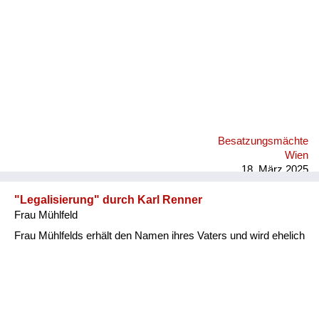
Versorgung
Heimkehrer
Fluchtgeschichten
Familiengeschichten
Schule und Ausbildung
Besatzungsmächte
Wiederaufbau und
Wien
Staatsvertrag
18. März 2025
Wohnen
"Legalisierung" durch Karl Renner
Frau Mühlfeld
sonstiges
Frau Mühlfelds erhält den Namen ihres Vaters und wird ehelich