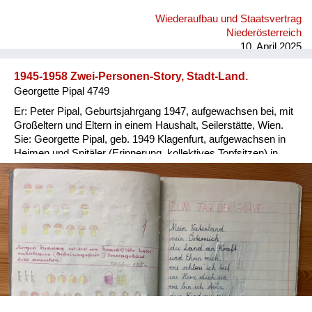
Wiederaufbau und Staatsvertrag
Niederösterreich
10. April 2025
1945-1958 Zwei-Personen-Story, Stadt-Land.
Georgette Pipal 4749
Er: Peter Pipal, Geburtsjahrgang 1947, aufgewachsen bei, mit
Großeltern und Eltern in einem Haushalt, Seilerstätte, Wien.
Sie: Georgette Pipal, geb. 1949 Klagenfurt, aufgewachsen in
Heimen und Spitäler (Erinnerung, kollektives Topfsitzen) in
Wien und NÖ, 1954/56 Adoptivfamilie. Er: Ein wohlbehütetes,
wohlgenährtes, übergewichtiges Kind; die Meinung der
abgemagerten Groß-Eltern, man braucht Reserven für alle
Fälle. Sie: 1951 abgenommenes, abgegebenes
Besatzungskind (Vater Brite, Mutter Deutsche in Ö.), in
Kinder-übernahmestelle der Stadt Wien, Lustkandelgasse
gelandet; Eltern und Adoption unbekannt; nach später
Recherche via Jugendamt Wien 1997 und Rotes Kreuz 2014
Daten zur eigenen Person erhalten. Er: Als Kind striktes
Verbot, wegen Verletzungsgefahr, Gebäuderuinen zu betreten;
im Hof Seilerstätte 8 wurde Federball gespielt, im Winter