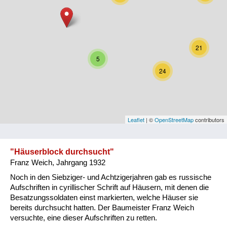
Niederösterreich
Oberösterreich
21
Salzburg
5
24
Steiermark
Tirol
Vorarlberg
Leaflet
| ©
OpenStreetMap
contributors
Wien
"Häuserblock durchsucht"
Franz Weich, Jahrgang 1932
Kategorie
Noch in den Siebziger- und Achtzigerjahren gab es russische
Besatzungsmächte
Aufschriften in cyrillischer Schrift auf Häusern, mit denen die
Besatzungssoldaten einst markierten, welche Häuser sie
Frauen, Mütter, Kinder
bereits durchsucht hatten. Der Baumeister Franz Weich
versuchte, eine dieser Aufschriften zu retten.