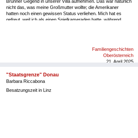
Brünner Gegend in unserer Villa aufnehmen. Das war natürlich
nicht das, was meine Großmutter wollte; die Amerikaner
hatten noch einen gewissen Status verliehen. Mich hat es
gefreut, weil ich als einen Spielkameraden hatte, während
meine Großmutter sich bald mit der Frau dieser
Flüchtlingsfamilie verfeindet hat. Meine Großmutter hat immer
gesagt: Sie Znaimer Gurkn! Znaim war ja eine Gemüsezucht
Gegend. Und die Frau aus Südmähren hat gesagt: Sie foaste
Familiengeschichten
Nudel! Meine Großmutter war ja nicht ganz schlank. An solche
Oberösterreich
Wortgefechte kann ich mich erinnern. Die sind dann auch nach
21. April 2025
einei...
"Staatsgrenze" Donau
Barbara Riccabona
Besatzungszeit in Linz