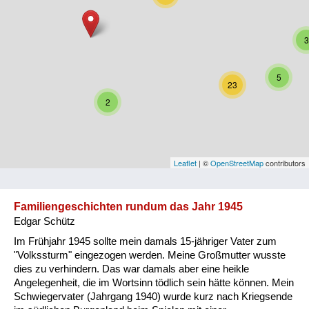
Niederösterreich
3
Oberösterreich
Salzburg
5
23
Steiermark
2
Tirol
Vorarlberg
Leaflet
| ©
OpenStreetMap
contributors
Wien
Familiengeschichten rundum das Jahr 1945
Edgar Schütz
Kategorie
Im Frühjahr 1945 sollte mein damals 15-jähriger Vater zum
Besatzungsmächte
"Volkssturm" eingezogen werden. Meine Großmutter wusste
dies zu verhindern. Das war damals aber eine heikle
Frauen, Mütter, Kinder
Angelegenheit, die im Wortsinn tödlich sein hätte können. Mein
Schwiegervater (Jahrgang 1940) wurde kurz nach Kriegsende