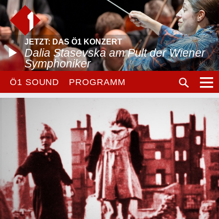
JETZT: DAS Ö1 KONZERT
Dalia Stasevska am Pult der Wiener
Symphoniker
Ö1 SOUND
PROGRAMM