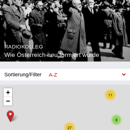
RADIOKOLLEG
Wie Österreich neu formiert wurde
Sortierung/Filter
A-Z
Neu
+
11
−
Bundesland
Burgenland
8
Kärnten
27