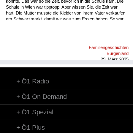
konnte. Das war so die Zeit, bevor ich in die Schule kam. Die
Schule in Wien war tipptopp. Aber wissen Sie, die Zeit war
hart. Die Mutter musste die Kleider von ihrem Vater verkaufen
am Schwarzmarkt, damit wir was zum Essen haben. So war
die Situation nach 1945. Ich war an und für sich bei der Tante
im Burgenland. Da war es recht lustig und kein Problem. Aber
das Problem war dann, das Haus war zerbombt in Wien, sie
musste bei ihrer Mutter wohnen, also bei meiner Großmutter.
Familiengeschichten
Dann ging die Schule los und da war noch nichts. Die Mutter
Burgenland
musste noch Kleider verkaufen. Das weiß ich noch ...
29. März 2025
Ö1 Radio
Ö1 On Demand
Ö1 Spezial
Ö1 Plus