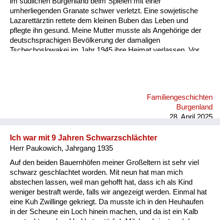
im südlichen Burgenland beim Spielen mit einer
Versorgung
umherliegenden Granate schwer verletzt. Eine sowjetische
Lazarettärztin rettete dem kleinen Buben das Leben und
Heimkehrer
pflegte ihn gesund. Meine Mutter musste als Angehörige der
deutschsprachigen Bevölkerung der damaligen
Fluchtgeschichten
Tschechoslowakei im Jahr 1945 ihre Heimat verlassen. Vor
allem für ihre Eltern war der Rest des Lebens nicht leicht.
Familiengeschichten
Davon erzähle ich in meinem Audiobeitrag.
Schule und Ausbildung
Familiengeschichten
Wiederaufbau und
Burgenland
Staatsvertrag
28. April 2025
Wohnen
Ich war mit 9 Jahren Schwarzschlächter
Herr Paukowich, Jahrgang 1935
sonstiges
Auf den beiden Bauernhöfen meiner Großeltern ist sehr viel
schwarz geschlachtet worden. Mit neun hat man mich
abstechen lassen, weil man gehofft hat, dass ich als Kind
weniger bestraft werde, falls wir angezeigt werden. Einmal hat
eine Kuh Zwillinge gekriegt. Da musste ich in den Heuhaufen
in der Scheune ein Loch hinein machen, und da ist ein Kalb