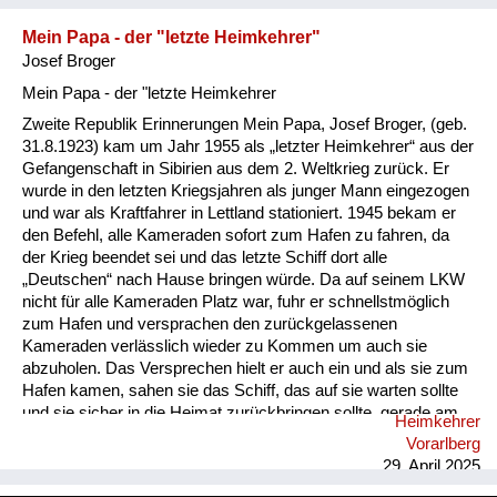
eine große Enttäuschung war. Und wenn dann beim
Milchholen die M...
Mein Papa - der "letzte Heimkehrer"
Josef Broger
Mein Papa - der "letzte Heimkehrer
Zweite Republik Erinnerungen Mein Papa, Josef Broger, (geb.
31.8.1923) kam um Jahr 1955 als „letzter Heimkehrer“ aus der
Gefangenschaft in Sibirien aus dem 2. Weltkrieg zurück. Er
wurde in den letzten Kriegsjahren als junger Mann eingezogen
und war als Kraftfahrer in Lettland stationiert. 1945 bekam er
den Befehl, alle Kameraden sofort zum Hafen zu fahren, da
der Krieg beendet sei und das letzte Schiff dort alle
„Deutschen“ nach Hause bringen würde. Da auf seinem LKW
nicht für alle Kameraden Platz war, fuhr er schnellstmöglich
zum Hafen und versprachen den zurückgelassenen
Kameraden verlässlich wieder zu Kommen um auch sie
abzuholen. Das Versprechen hielt er auch ein und als sie zum
Hafen kamen, sahen sie das Schiff, das auf sie warten sollte
und sie sicher in die Heimat zurückbringen sollte, gerade am
Heimkehrer
Horizont verschwinden. Nun war guter Rat teuer.
Vorarlberg
Zurückgelassen nach Kriegsende im „Feindesland“….. Die
29. April 2025
einheimischen Letten nahmen die „Fremden“ bei sich auf und