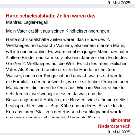
9. Mai 2025
sibirischen Gefa...
Harte schicksalshafte Zeiten waren das
Manfred Lagler-regall
Mein Vater erzählt aus seinen Kindheitserinnerungen
Harte schicksalshafte Zeiten waren das (Ende des 2.
Weltkrieges und danach) Von ihm, also einem starken Mann,
will ich nun erzählen. Es war einmal ein junger Mann, der hatte
4 ältere Brüder und kam kurz also ein Jahr vor dem Ende des
Großen 2. Weltkrieges auf die Welt. Es ist dies mein leiblicher
Vater. Als Kind verbrannte er sich die Hände mit heißem
Wasser, und in der Kriegszeit und danach war es schwer für
die Familie, in der er aufwuchs, wo sie sich über Orangen oder
Mandarinen, die ihnen die Oma aus Wien im Winter schickte,
sehr freuten, weil wenig zu essen da war, und die
Besatzungsmacht-Soldaten, die Russen, vieles für sich selbst
beanspruchten, wie z. Bsp. Kühe und anderes. Als die letzte
Kuh aus ihrem Stall von den Russen beschlagnahmt wurde,
das war einer der schlimmsten Momente für die
Heimkehrer
Herkunftsfamilie meines Vaters, und er erzählte mir einige
Niederösterreich
Male davon, woran er sich aber nicht gerne erinnere, weil das
8. Mai 2025