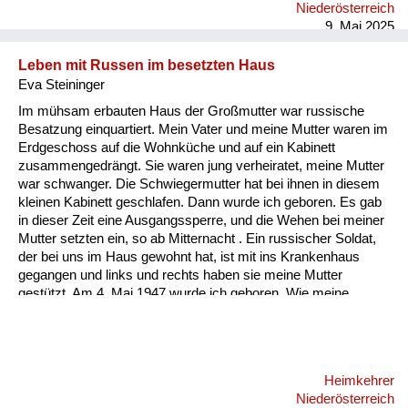
Niederösterreich
natürlich kein Geld. Man konnte ja nic...
9. Mai 2025
Leben mit Russen im besetzten Haus
Eva Steininger
Im mühsam erbauten Haus der Großmutter war russische
Besatzung einquartiert. Mein Vater und meine Mutter waren im
Erdgeschoss auf die Wohnküche und auf ein Kabinett
zusammengedrängt. Sie waren jung verheiratet, meine Mutter
war schwanger. Die Schwiegermutter hat bei ihnen in diesem
kleinen Kabinett geschlafen. Dann wurde ich geboren. Es gab
in dieser Zeit eine Ausgangssperre, und die Wehen bei meiner
Mutter setzten ein, so ab Mitternacht . Ein russischer Soldat,
der bei uns im Haus gewohnt hat, ist mit ins Krankenhaus
gegangen und links und rechts haben sie meine Mutter
gestützt. Am 4. Mai 1947 wurde ich geboren. Wie meine
Mutter dann mit mir nach Hause kam als neugeborenes Baby,
war in dieser Wohnküche und in diesem kleinen Kabinett mein
Vater, seine Mutter, meine Mutter und ich als Baby. Ich muss
da noch weiter ausholen. Mein Vater wurde als letztes
Heimkehrer
Kriegsfutter mit 16 Jahren eingezogen und wurde sofort an die
Niederösterreich
russische Front geschickt und war zwei Jahre in einem