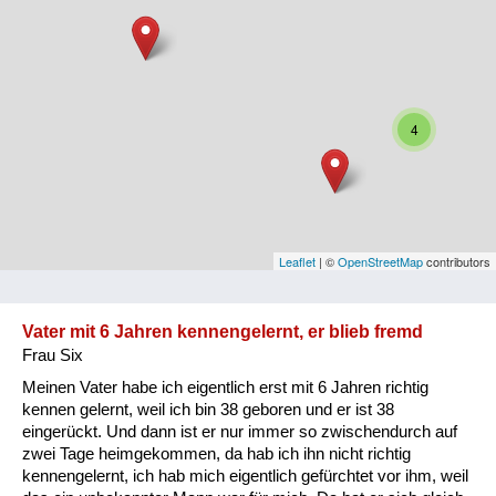
Niederösterreich
Oberösterreich
Salzburg
4
Steiermark
Tirol
Vorarlberg
Leaflet
| ©
OpenStreetMap
contributors
Wien
Vater mit 6 Jahren kennengelernt, er blieb fremd
Frau Six
Kategorie
Meinen Vater habe ich eigentlich erst mit 6 Jahren richtig
Besatzungsmächte
kennen gelernt, weil ich bin 38 geboren und er ist 38
eingerückt. Und dann ist er nur immer so zwischendurch auf
Frauen, Mütter, Kinder
zwei Tage heimgekommen, da hab ich ihn nicht richtig
kennengelernt, ich hab mich eigentlich gefürchtet vor ihm, weil