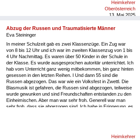
Heimkehrer
Oberösterreich
13. Mai 2025
Abzug der Russen und Traumatisierte Männer
Eva Steininger
In meiner Schulzeit gab es zwei Klassenzüge. Ein Zug war
von 8 bis 12 Uhr und ich war im zweiten Klassenzug von 1 bis
4 Uhr Nachmittag. Es waren über 50 Kinder in der Schule in
der Klasse. Es wurde ausgesprochen autoritär unterrichtet. Ich
hab vom Unterricht ganz wenig mitbekommen, bin ganz hinten
gesessen in den letzten Reihen. I Und dann 55 sind die
Russen abgezogen. Das war wie ein Volksfest in Zwettl. Die
Blasmusik ist gefahren, die Russen sind abgezogen, teilweise
wurde gewunken und sind Freundschaften entstanden zu den
Einheimischen. Aber man war sehr froh. Generell war man
sehr froh, dass sie abgezogen sind. Ich habe in Erinnerung, es
waren alle traumatisiert. Also ich glaube, alle Männer, die vom
Krieg heimgekommen sind, waren verrückt oder hätten in ein
Irrenhaus gehört. Aber die Situation war natürlich damals so,
dass da erst diese Traumatisierungen noch gar nichts gewusst
Heimkehrer
hat. Dann war große Not. Und für solche Einrichtungen gab es