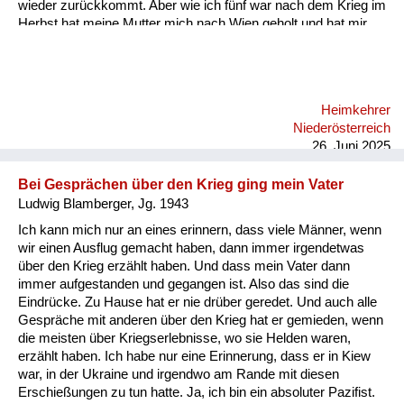
wieder zurückkommt. Aber wie ich fünf war nach dem Krieg im
Herbst hat meine Mutter mich nach Wien geholt und hat mir
die Wohnung gezeigt, die ich ja nicht in Erinnerung oder
überhaupt nicht kannte. Und da war alles so finster, weil die
Fenster alle noch mit Packpapier und Kartons verklebt waren.
Und da habe ich mich richtig gefürchtet. Und von diesen
Heimkehrer
verklebten Fenstern habe ich eigentlich in all diesen
Niederösterreich
Geschichten nichts gehört. Mitgedacht. Das muss ich
26. Juni 2025
erzählen, ...
Bei Gesprächen über den Krieg ging mein Vater
Ludwig Blamberger, Jg. 1943
Ich kann mich nur an eines erinnern, dass viele Männer, wenn
wir einen Ausflug gemacht haben, dann immer irgendetwas
über den Krieg erzählt haben. Und dass mein Vater dann
immer aufgestanden und gegangen ist. Also das sind die
Eindrücke. Zu Hause hat er nie drüber geredet. Und auch alle
Gespräche mit anderen über den Krieg hat er gemieden, wenn
die meisten über Kriegserlebnisse, wo sie Helden waren,
erzählt haben. Ich habe nur eine Erinnerung, dass er in Kiew
war, in der Ukraine und irgendwo am Rande mit diesen
Erschießungen zu tun hatte. Ja, ich bin ein absoluter Pazifist.