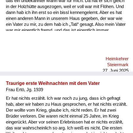
das ein unbekannter Mann war für mich. Da hat er sich gleich
Versorgung
in der Holzhütte ausgezogen, weil er voll war mit Flöhen. Und
dann hab ich ihn erst so ein bissl kennengelernt. Aber es hat
Heimkehrer
einen anderen Mann in unserem Haus gegeben, der war wie
ein Vater zu mir, zu dem hab ich „Tati“ gesagt. Also mein Vater
Fluchtgeschichten
war mir eigentlich fremd, und das ist eigentlich immer
geblieben, also bin ich mit ihm nie so richtig warm geworden.
Familiengeschichten
Schule und Ausbildung
Heimkehrer
Wiederaufbau und
Steiermark
Staatsvertrag
27. Juni 2025
Wohnen
Traurige erste Weihnachten mit dem Vater
Frau Ertö, Jg. 1939
sonstiges
Er hat nichts erzählt. Ich war noch zu jung, dass ich gefragt
hab, aber wir haben zu Haus gesprochen, er hat nichts erzählt.
Der wollte vom Krieg, glaube ich, nicht reden. Er hat zwei
Brüder verloren. Die waren nicht einmal 25 Jahre, im Krieg
eingerückt. Aber vor seinen Erlebnissen hat er nichts erzählt,
das war wahrscheinlich so arg. Ich weiß es nicht. Die ersten