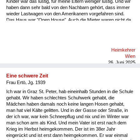
Kinder war das lustig, für meine Eltern weniger lustig. Und wir
haben dann sehr bald von den Nachbarn gehört, dass immer
wieder Lastwagen von den Amerikanern vorgefahren sind.
Das Haus war "Open House". Auch die Mieter waren nicht da,
und die Soldaten haben immer wieder Möbelstücke verladen
und sind weggedüst. Jetzt war folgendes: Mein Vater wollte
diese Möbel immer unbedingt wieder auffinden. Er war kein
Nazi, das hat er immer wieder betont. Also er hat ein Recht auf
Heimkehrer
seine Möbel. Und meine Mutter. Und das ist das Schöne an
Wien
der Geschichte hat wunderbar gezeichnet und gemalt.
26. Juni 2025
Ordentliches Zei...
Eine schwere Zeit
Frau Ertö, Jg. 1939
Ich war in Graz St. Peter, hab eineinhalb Stunden in die Schule
gehabt. Wir haben schlechtes Schuhwerk gehabt, die
Mädchen haben damals noch keine langen Hosen gehabt,
man hat viel Kälte gelitten. Und in der Gasse oder Straße, in
der ich war, war kein Schneepflug und nix und im Winter war
man schon arm als Kind. Und mein Vater ist erst nach dem
Krieg im Herbst heimgekommen. Der ist im 38er Jahr
eingerückt und ist erst dann heimgekommen. Er war einmal