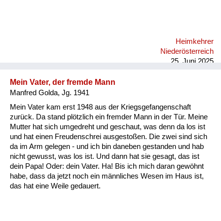
Mann, der will mir was tun. Also mein erster Kontakt mit dem
Vater ist so abgelaufen, a Katastrophen. Es war schwer für
mich und hat lange gedauert, ein Verhältnis zum Papa
aufzubauen. Der war immer nett zu mir und immer freundlich.
Heimkehrer
Ich bin nur leider dann mit zehn Jahren schon in ein
Niederösterreich
Klosterinternat gekommen, weil ich ja was studieren sollte und
25. Juni 2025
mein Bruder w...
Mein Vater, der fremde Mann
Manfred Golda, Jg. 1941
Mein Vater kam erst 1948 aus der Kriegsgefangenschaft
zurück. Da stand plötzlich ein fremder Mann in der Tür. Meine
Mutter hat sich umgedreht und geschaut, was denn da los ist
und hat einen Freudenschrei ausgestoßen. Die zwei sind sich
da im Arm gelegen - und ich bin daneben gestanden und hab
nicht gewusst, was los ist. Und dann hat sie gesagt, das ist
dein Papa! Oder: dein Vater. Ha! Bis ich mich daran gewöhnt
habe, dass da jetzt noch ein männliches Wesen im Haus ist,
das hat eine Weile gedauert.