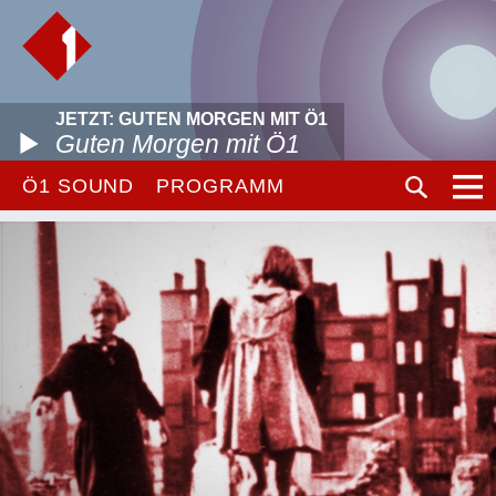
JETZT: GUTEN MORGEN MIT Ö1
Guten Morgen mit Ö1
Ö1 SOUND
PROGRAMM