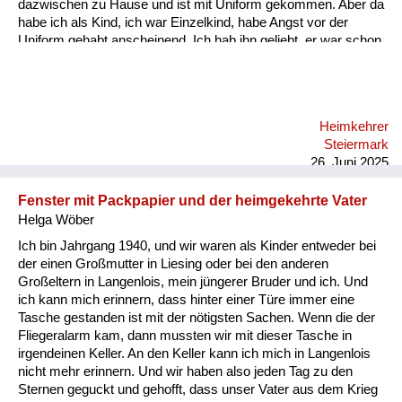
dazwischen zu Hause und ist mit Uniform gekommen. Aber da
habe ich als Kind, ich war Einzelkind, habe Angst vor der
Uniform gehabt anscheinend. Ich hab ihn geliebt, er war schon
ein super Mensch. Und es ist halt so, dass wenn immer die
Heimkehrer heim gekommen sind nach Graz am Bahnhof, da
sind die Frauen angeschrieben worden. Da haben sie eine
Verständigung gekriegt, dass ihre Männer heimkommen und
Heimkehrer
meine Mutter ist mit mir immer am Bahnhof fahren mit dem
Steiermark
Fahrrad und der Vati war halt nie dabei, sie hat auch keine
26. Juni 2025
Verständigung geha...
Fenster mit Packpapier und der heimgekehrte Vater
Helga Wöber
Ich bin Jahrgang 1940, und wir waren als Kinder entweder bei
der einen Großmutter in Liesing oder bei den anderen
Großeltern in Langenlois, mein jüngerer Bruder und ich. Und
ich kann mich erinnern, dass hinter einer Türe immer eine
Tasche gestanden ist mit der nötigsten Sachen. Wenn die der
Fliegeralarm kam, dann mussten wir mit dieser Tasche in
irgendeinen Keller. An den Keller kann ich mich in Langenlois
nicht mehr erinnern. Und wir haben also jeden Tag zu den
Sternen geguckt und gehofft, dass unser Vater aus dem Krieg