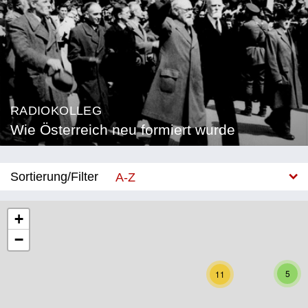
RADIOKOLLEG
Wie Österreich neu formiert wurde
Sortierung/Filter
A-Z
Neu
+
−
Bundesland
Burgenland
5
11
Kärnten