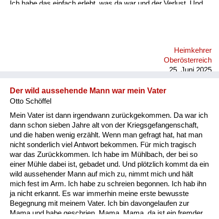
Ich habe das einfach erlebt, was da war und der Verlust. Und
ich sehe diese vielen Leute, die gestorben sind. Also für mich
war das eine Geschichte, die unvorstellbar ist und ich fühle
mich auch in dieser Zeit hier nicht wohl, wo ein Schritt zurück
passiert in die Vergangenheit und man sich wieder gegenseitig
Heimkehrer
über Kontinente hinweg anbrüllt, und das ist einfach eine
Oberösterreich
fürchterliche Geschichte.
25. Juni 2025
Der wild aussehende Mann war mein Vater
Otto Schöffel
Mein Vater ist dann irgendwann zurückgekommen. Da war ich
dann schon sieben Jahre alt von der Kriegsgefangenschaft,
und die haben wenig erzählt. Wenn man gefragt hat, hat man
nicht sonderlich viel Antwort bekommen. Für mich tragisch
war das Zurückkommen. Ich habe im Mühlbach, der bei so
einer Mühle dabei ist, gebadet und. Und plötzlich kommt da ein
wild aussehender Mann auf mich zu, nimmt mich und hält
mich fest im Arm. Ich habe zu schreien begonnen. Ich hab ihn
ja nicht erkannt. Es war immerhin meine erste bewusste
Begegnung mit meinem Vater. Ich bin davongelaufen zur
Mama und habe geschrien, Mama, Mama, da ist ein fremder