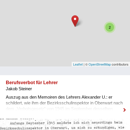
Niederösterreich
Oberösterreich
Salzburg
2
Steiermark
Tirol
Vorarlberg
Leaflet
| ©
OpenStreetMap
contributors
Wien
Berufsverbot für Lehrer
Jakob Steiner
Kategorie
Auszug aus den Memoiren des Lehrers Alexander U.: er
Besatzungsmächte
schildert, wie ihm der Bezirksschulinspektor in Oberwart nach
dem „Verbotsgesetz“ von 1945 im September desselben
Frauen, Mütter, Kinder
Jahres ein Berufsverbot erteilte.
Versorgung