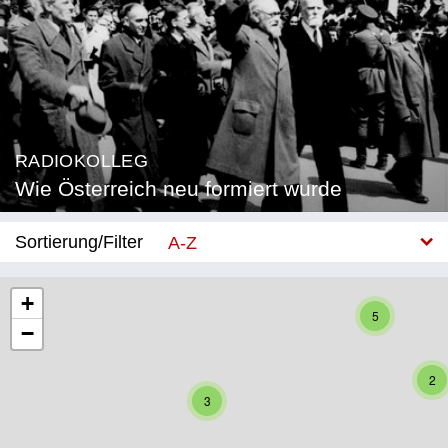
RADIOKOLLEG
Wie Österreich neu formiert wurde
Sortierung/Filter
A-Z
Neu
+
5
−
Bundesland
Burgenland
2
3
Kärnten