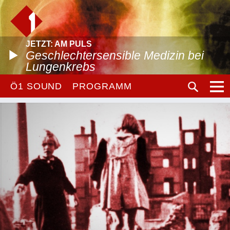
JETZT: AM PULS
Geschlechtersensible Medizin bei
Lungenkrebs
Ö1 SOUND
PROGRAMM