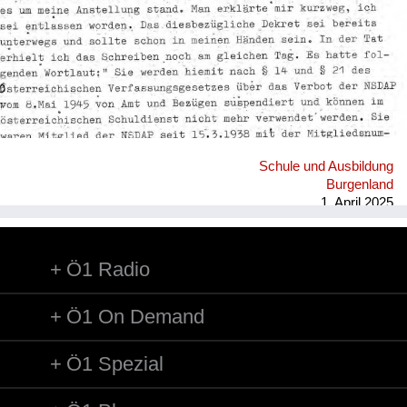
Heimkehrer
Fluchtgeschichten
Familiengeschichten
Schule und Ausbildung
Schule und Ausbildung
Wiederaufbau und
Burgenland
Staatsvertrag
1. April 2025
Wohnen
Ö1 Radio
sonstiges
Ö1 On Demand
Ö1 Spezial