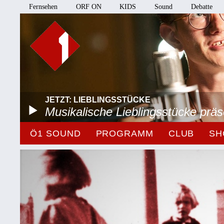
Fernsehen
ORF ON
KIDS
Sound
Debatte
JETZT: LIEBLINGSSTÜCKE
Musikalische Lieblingsstücke prä
Ö1 SOUND
PROGRAMM
CLUB
SH