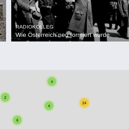
RADIOKOLLEG
Wie Österreich neu formiert wurde
4
2
24
4
6