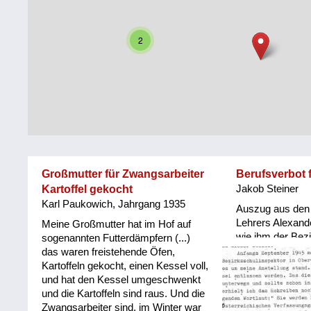
Steiermark
Fluchtgeschichten
2
Tirol
Familiengeschichten
Vorarlberg
Schule
und
Wien
Ausbildung
Wiederaufbau
und
Großmutter für Zwangsarbeiter
Berufsverbot 
Staatsvertrag
Kartoffel gekocht
Jakob Steiner
Karl Paukowich, Jahrgang 1935
Wohnen
Auszug aus den
Lehrers Alexande
Meine Großmutter hat im Hof auf
wie ihm der Bezi
sonstiges
sogenannten Futterdämpfern (...)
Oberwart nach 
das waren freistehende Öfen,
von 1945 im Se
Kartoffeln gekocht, einen Kessel voll,
Jahres ein Berufs
und hat den Kessel umgeschwenkt
und die Kartoffeln sind raus. Und die
Zwangsarbeiter sind, im Winter war