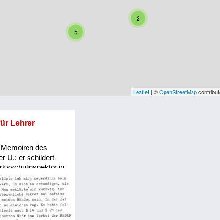
2
5
Leaflet
| ©
OpenStreetMap
contribut
für Lehrer
 Memoiren des
r U.: er schildert,
rksschulinspektor in
dem „Verbotsgesetz“
ptember desselben
verbot erteilte.