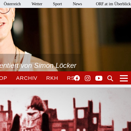
Österreich
Wetter
Sport
News
ORF.at im Überblick
sentiert von Simon Löcker
OP
ARCHIV
RKH
RSO