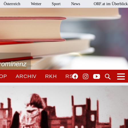
Österreich
Wetter
Sport
News
ORF.at im Überblick
Prominenz
OP
ARCHIV
RKH
RSO