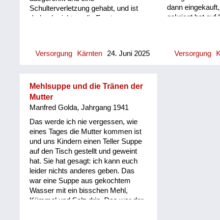
dann eingekauft
Schulterverletzung gehabt, und ist
gekriegt hat auf
dadurch nicht an die Front
Große Äcker hat
gekommen. Er war Kaufmann und
gehabt, die spät
wurde vorher nicht eingezogen, weil
und Spiritusfabri
er für die Wirtschaft wichtig war. Es
Versorgung
Kärnten
24. Juni 2025
Versorgung
K
ziemlich große L
ist uns im Krieg eigentlich immer gut
gehabt bei unser
gegangen. Ich weiß, dass mein
haben die auch K
Vater immer nach Wien gefahren ist
angepflanzt. Wir 
Mehlsuppe und die Tränen der
und am Karlsplatz am
tagsüber auf den
Schwarzmarkt gehandelt hat. Also,
Mutter
gegangen und ha
ich kann mich erinnern zum Beispiel
Manfred Golda, Jahrgang 1941
gestohlen und d
an einen Riesenkoffer voller
Das werde ich nie vergessen, wie
wir wieder hei
Rasierklingen. Ich weiß nicht, was er
eines Tages die Mutter kommen ist
das wer bemerkt
alles gehandelt hat, aber an die
und uns Kindern einen Teller Suppe
ein Aufseher he
Rasierklingen kann ich mich
auf den Tisch gestellt und geweint
aufgepasst hat, 
erinnern. Ich glaube, das war etwas
hat. Sie hat gesagt: ich kann euch
gestohlen wird.
sehr Wertvolles damals.
leider nichts anderes geben. Das
abgeerntet war,
war eine Suppe aus gekochtem
auch offiziell n
Wasser mit ein bisschen Mehl,
Kartoffeln such
Kümmel und Salz drin. Das war der
auch andere Leu
dritte Tag, an dem wir nichts anderes
Nachbarschaft 
gekriegt haben als das.