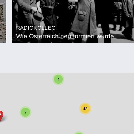
RADIOKOLLEG
Wie Österreich neu formiert wurde
4
42
7