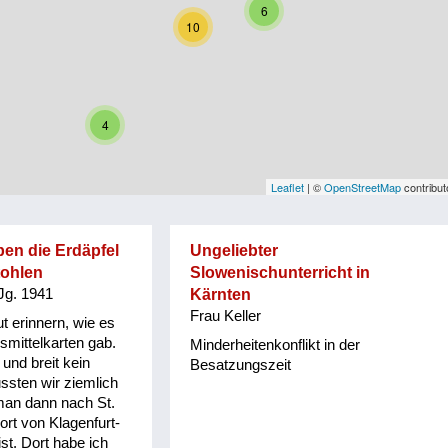
6
10
4
Leaflet
| ©
OpenStreetMap
contribut
ben die Erdäpfel
Ungeliebter
tohlen
Slowenischunterricht in
Jg. 1941
Kärnten
Frau Keller
t erinnern, wie es
smittelkarten gab.
Minderheitenkonflikt in der
 und breit kein
Besatzungszeit
ssten wir ziemlich
 man dann nach St.
ort von Klagenfurt-
t. Dort habe ich