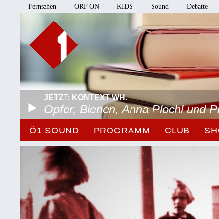
Fernsehen
ORF ON
KIDS
Sound
Debatte
JETZT: KONTEXT WH.
Opfer, Bienen, Anna Plochl und 
Ö1 SOUND
PROGRAMM
CLUB
SH