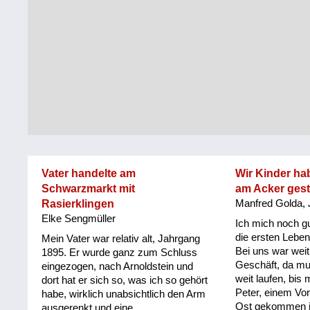
Steiermark
Fluchtgeschichten
Tirol
Familiengeschichten
Vorarlberg
Schule
und
Wien
Ausbildung
Wiederaufbau
und
Vater handelte am
Wir Kinder ha
Staatsvertrag
Schwarzmarkt mit
am Acker ges
Rasierklingen
Manfred Golda, 
Wohnen
Elke Sengmüller
Ich mich noch gu
sonstiges
die ersten Leben
Mein Vater war relativ alt, Jahrgang
Bei uns war weit
1895. Er wurde ganz zum Schluss
Geschäft, da mu
eingezogen, nach Arnoldstein und
weit laufen, bis
dort hat er sich so, was ich so gehört
Peter, einem Vor
habe, wirklich unabsichtlich den Arm
Ost gekommen is
ausgerenkt und eine