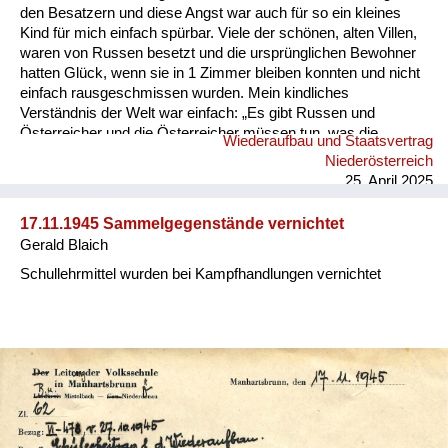
den Besatzern und diese Angst war auch für so ein kleines
Kind für mich einfach spürbar. Viele der schönen, alten Villen,
waren von Russen besetzt und die ursprünglichen Bewohner
hatten Glück, wenn sie in 1 Zimmer bleiben konnten und nicht
einfach rausgeschmissen wurden. Mein kindliches
Verständnis der Welt war einfach: „Es gibt Russen und
Österreicher und die Österreicher müssen tun, was die
Wiederaufbau und Staatsvertrag
Russen wollen.“ Die Angst vor den Russen war immer da –
Niederösterreich
vor Kindern wurde über Politik nicht gesprochen, zu groß
25. April 2025
waren die Ängste, dass man sie in der Schule ausfragen
konnte. Arbeit gab es nur, wenn man Mitglied in der
17.11.1945 Sammelgegenstände vernichtet
kommunistischen Partei war. Dann musste man auch die
Gerald Blaich
Zeitung „Volksstimme“ abonnieren. Zum Kassieren der Abo-
Gebühr wurde ein Parteimitglied verpflichtet und man konnte
Schullehrmittel wurden bei Kampfhandlungen vernichtet
nie wissen, ob dieser Kass...