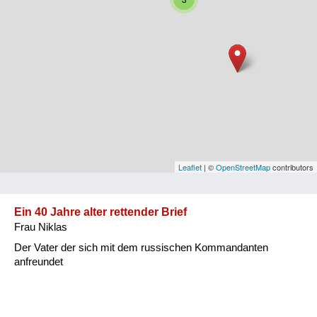
Niederösterreich
Oberösterreich
Salzburg
Steiermark
Tirol
Vorarlberg
Leaflet
| ©
OpenStreetMap
contributors
Wien
Ein 40 Jahre alter rettender Brief
Frau Niklas
Kategorie
Der Vater der sich mit dem russischen Kommandanten
Besatzungsmächte
anfreundet
Frauen, Mütter, Kinder