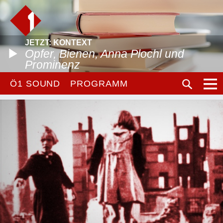
JETZT: KONTEXT
Opfer, Bienen, Anna Plochl und
Prominenz
Ö1 SOUND
PROGRAMM