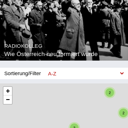
RADIOKOLLEG
Wie Österreich neu formiert wurde
Sortierung/Filter
A-Z
Neu
+
2
−
Bundesland
Burgenland
2
Kärnten
3