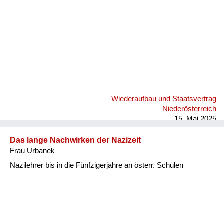
Versorgung
Heimkehrer
Fluchtgeschichten
Familiengeschichten
Schule und Ausbildung
Wiederaufbau und Staatsvertrag
Wiederaufbau und
Niederösterreich
Staatsvertrag
15. Mai 2025
Wohnen
Das lange Nachwirken der Nazizeit
Frau Urbanek
sonstiges
Nazilehrer bis in die Fünfzigerjahre an österr. Schulen