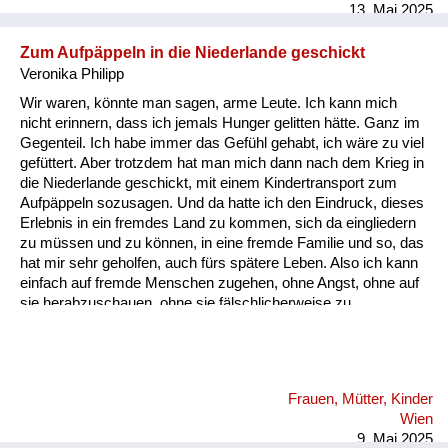
13. Mai 2025
Zum Aufpäppeln in die Niederlande geschickt
Veronika Philipp
Wir waren, könnte man sagen, arme Leute. Ich kann mich
nicht erinnern, dass ich jemals Hunger gelitten hätte. Ganz im
Gegenteil. Ich habe immer das Gefühl gehabt, ich wäre zu viel
gefüttert. Aber trotzdem hat man mich dann nach dem Krieg in
die Niederlande geschickt, mit einem Kindertransport zum
Aufpäppeln sozusagen. Und da hatte ich den Eindruck, dieses
Erlebnis in ein fremdes Land zu kommen, sich da eingliedern
zu müssen und zu können, in eine fremde Familie und so, das
hat mir sehr geholfen, auch fürs spätere Leben. Also ich kann
einfach auf fremde Menschen zugehen, ohne Angst, ohne auf
sie herabzuschauen, ohne sie fälschlicherweise zu
bemitleiden oder so, wie das häufig mit Flüchtlingen ja passiert
ist. Man gibt ihnen was, aber so von oben herab. Und das war
eigentlich. Das Positive an den grauenvollen Ereignissen, die
der Krieg natürlich für uns alle gehabt hat. Ich war das kleinste
Frauen, Mütter, Kinder
von den Kindern, habe ich den Eindruck habe, das muss 1947,
Wien
gewesen sein, also war ich noch ...
9. Mai 2025