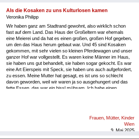
Als die Kosaken zu uns Kulturlosen kamen
Veronika Philipp
Wir haben ganz am Stadtrand gewohnt, also wirklich schon
fast auf dem Land. Das Haus der Großeltern war ehemals
eine Meierei und da hat es einen großen, großen Hof gegeben,
um den das Haus herum gebaut war. Und 45 sind Kosaken
gekommen, mit sehr vielen so kleinen Pferdewagen und unser
ganzer Hof war vollgestellt. Es waren keine Männer im Haus,
sie haben uns gut behandelt, sie haben sogar gekocht. Es war
eine Art Eierspeis mit Speck, sie haben uns auch aufgefordert,
zu essen. Meine Mutter hat gesagt, es ist uns so schlecht
davon geworden, weil wir waren ja so ausgehungert und das
fette Essen, das war ein bissl mühsam. Ich habe einen
gleichaltrigen Cousin. Sie können sich vorstellen, 45, wir
waren zweieinhalb Jahre ungefähr alt, und in der Mitte des
Hofes ist ein großer Tisch gestanden, um den haben wir im
Sommer immer gegessen, und mein Cousin und ich, wir sind
Frauen, Mütter, Kinder
auf den Tisch geklettert, damit wir sozusagen besseren
Wien
Überblick haben über all das Gewurl. Da ist ein Offizier, der
9. Mai 2025
auch ei...