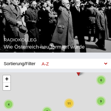
RADIOKOLLEG
Wie Österreich neu formiert wurde
Sortierung/Filter
A-Z
Neu
+
6
−
Bundesland
Burgenland
9
11
4
Kärnten