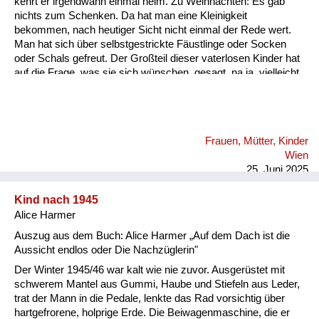
kehrt er irgendwann einmal heim. Zu Weihnachten: Es gab
Versorgung
nichts zum Schenken. Da hat man eine Kleinigkeit
bekommen, nach heutiger Sicht nicht einmal der Rede wert.
Heimkehrer
Man hat sich über selbstgestrickte Fäustlinge oder Socken
oder Schals gefreut. Der Großteil dieser vaterlosen Kinder hat
Fluchtgeschichten
auf die Frage, was sie sich wünschen, gesagt, na ja, vielleicht
dass der Papa nach Hause kommt, weil die Mama ist ja so
Familiengeschichten
allein. Also das hat mich damals als Kind so berührt, weil ich
hatte das Glück, einen sehr alten Vater zu haben, der nicht
Schule und Ausbildung
mehr eingezogen wurde in den Krieg. Und da muss ich aber
Frauen, Mütter, Kinder
anhängen, dass diese Mütter, diese Frauen ja alleine waren.
Wiederaufbau und
Wien
Und das waren für meine Begriffe, für mein Empfinden, das
Staatsvertrag
25. Juni 2025
waren wahre, eman...
Wohnen
Kind nach 1945
Alice Harmer
sonstiges
Auszug aus dem Buch: Alice Harmer „Auf dem Dach ist die
Aussicht endlos oder Die Nachzüglerin"
Der Winter 1945/46 war kalt wie nie zuvor. Ausgerüstet mit
schwerem Mantel aus Gummi, Haube und Stiefeln aus Leder,
trat der Mann in die Pedale, lenkte das Rad vorsichtig über
hartgefrorene, holprige Erde. Die Beiwagenmaschine, die er