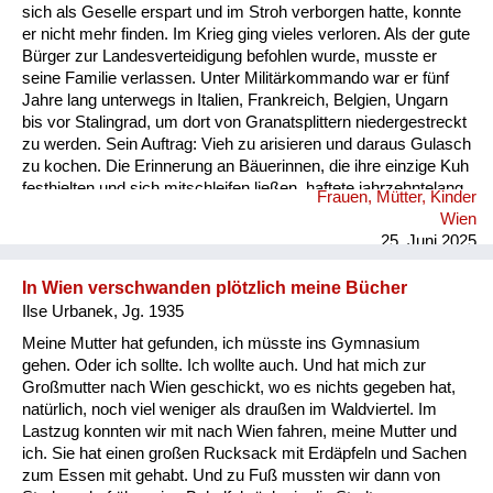
sich als Geselle erspart und im Stroh verborgen hatte, konnte
er nicht mehr finden. Im Krieg ging vieles verloren. Als der gute
Bürger zur Landesverteidigung befohlen wurde, musste er
seine Familie verlassen. Unter Militärkommando war er fünf
Jahre lang unterwegs in Italien, Frankreich, Belgien, Ungarn
bis vor Stalingrad, um dort von Granatsplittern niedergestreckt
zu werden. Sein Auftrag: Vieh zu arisieren und daraus Gulasch
zu kochen. Die Erinnerung an Bäuerinnen, die ihre einzige Kuh
festhielten und sich mitschleifen ließen, haftete jahrzehntelang
Frauen, Mütter, Kinder
an dem Soldaten, die verzweifelten Bitten, erschütternden
Wien
Klagen, hallten in seinem Ohr. Nach Ende des Krieges trug er
25. Juni 2025
im Rucksack sein eigenes Werkzeug. Wahlweise stieg er vom
Rad, öffnete ein Tor und b...
In Wien verschwanden plötzlich meine Bücher
Ilse Urbanek, Jg. 1935
Meine Mutter hat gefunden, ich müsste ins Gymnasium
gehen. Oder ich sollte. Ich wollte auch. Und hat mich zur
Großmutter nach Wien geschickt, wo es nichts gegeben hat,
natürlich, noch viel weniger als draußen im Waldviertel. Im
Lastzug konnten wir mit nach Wien fahren, meine Mutter und
ich. Sie hat einen großen Rucksack mit Erdäpfeln und Sachen
zum Essen mit gehabt. Und zu Fuß mussten wir dann von