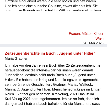
Offiziere einquartiert waren, die sehr höflich und nett waren.
Und ich hatte eine hübsche Cousine, etwas älter als ich. Sie
war mal zu Besuch und die beiden Offiziere wollten sich diese
Cousine aneignen und versuchten das damit uns betrunken zu
machen. Also nicht mit Gewalt. Und ich erinnere mich, ohne je
Alkohol getrunken zu haben, habe ich dann aus
Wassergläsern den Wodka für meine Großmutter, für meine
Frauen, Mütter, Kinder
Cousine oder mich Ex getrunken. Und die Reaktion der
Wien
Offiziere war überraschend. Sie haben mir Beifall geklatscht.
20. Mai 2025
Und...
Zeitzeugenberichte im Buch „Jugend unter Hitler“
Maria Grabner
Ich habe vor drei Jahren ein Buch über 25 Zeitzeugenberichte
herausgegeben: die Interviewpartner:innen waren damals
Jugendliche, deshalb heißt mein Buch auch „Jugend unter
Hitler“. Sie haben den Krieg und Nachkriegszeit mitgemacht,
sehr berührende Geschichten. Grabner, Maria / Watteck,
Marina C. Jugend unter Hitler. Menschenschicksale im Dritten
Reich – Zeitzeugen berichten. Kralverlag, 2021 Das ist im
Kral-Verlag 2021 herausgekommen. Ich bin so froh, dass ich
das gemacht hab und auch befreiend für die Menschen, dass