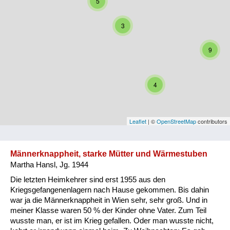
5
Niederösterreich
3
Oberösterreich
9
Salzburg
Steiermark
4
Tirol
Vorarlberg
Leaflet
| ©
OpenStreetMap
contributors
Wien
Männerknappheit, starke Mütter und Wärmestuben
Martha Hansl, Jg. 1944
Kategorie
Die letzten Heimkehrer sind erst 1955 aus den
Besatzungsmächte
Kriegsgefangenenlagern nach Hause gekommen. Bis dahin
war ja die Männerknappheit in Wien sehr, sehr groß. Und in
Frauen, Mütter, Kinder
meiner Klasse waren 50 % der Kinder ohne Vater. Zum Teil
wusste man, er ist im Krieg gefallen. Oder man wusste nicht,