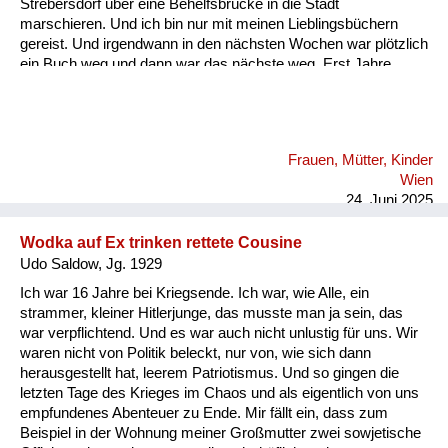
Strebersdorf über eine Behelfsbrücke in die Stadt
marschieren. Und ich bin nur mit meinen Lieblingsbüchern
gereist. Und irgendwann in den nächsten Wochen war plötzlich
ein Buch weg und dann war das nächste weg. Erst Jahre
später bin ich draufgekommen, dass meine Tante und meine
Großmutter die Bücher auf dem Schwarzmarkt gegen
Lebensmittel eintauschen mussten.
Frauen, Mütter, Kinder
Wien
24. Juni 2025
Wodka auf Ex trinken rettete Cousine
Udo Saldow, Jg. 1929
Ich war 16 Jahre bei Kriegsende. Ich war, wie Alle, ein
strammer, kleiner Hitlerjunge, das musste man ja sein, das
war verpflichtend. Und es war auch nicht unlustig für uns. Wir
waren nicht von Politik beleckt, nur von, wie sich dann
herausgestellt hat, leerem Patriotismus. Und so gingen die
letzten Tage des Krieges im Chaos und als eigentlich von uns
empfundenes Abenteuer zu Ende. Mir fällt ein, dass zum
Beispiel in der Wohnung meiner Großmutter zwei sowjetische